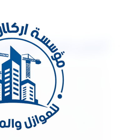
أفضل شركة عزل فوم بالرياض 3334179
أفضل شركة
المناخية وغيرها من مختلف الأضرار، التي قد تحدث بمر
على عزل الرطوبة عن الأسطح والأرضيات والخزانات الت
الصوتي، ويتم اختيار المادة العازلة في الغالب وفق قد
نخبرك أمراً عزيزي القارئ بأن شركة عزل فوم بالقصيم ت
المملكة العربية السعودية بارتفاع شديد في درجة حرارت
هنا ظهر مفهوم العزل الحراري. ويمكن تعريفه على أنه
الصيف والعكس في فصل الشتاء، كما يلعب العزل الحرا
والجدران. ثانياً العزل المائي: العزل المائي هو طريق