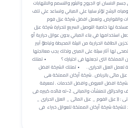
سم الانسان او الجروح والبثور والتسمم والالتهابات
ة ومياه الرشح تؤثر سلبيا علي المباني وتساعد علي تلف
لحشرات والقوارض, وتعمل افضل شركة عزل فوم
مسلحة لها خاصية التوصيل السريع للحرارة شركة عزل
لك سرعة الفقدان لها ، مما يجعل استخدامها في بناء المباني بدون عوازل حرارية أو
زين الطاقة الحرارية من البيئة المحيطة وتباطؤ آبير
صحى لها آثار سيئة على المبنى ولذلك يجب معالجتها
ركان المملكة التى تجعلها فى اختيارك ؟ • تمتلك
 لعمل العزل الحرارى . • تمتلك الشركة افضل
زل مائى بالرياض . شركة أركان المملكة هى
الشركة افضل العروض وافضل الخدمات . لمعرفة
المزيد من العروض والخدمات يمكنكم الاتصال بنا على الرقم 0533334179 −ماهى فوائد العزل المائى؟؟ 1−الوقايه من التلف والحرائق للمنشأت والمبانى. 2−له فائده كبيره فى
ة شركة أركان المملكة فى الاْتى : (( عزل الفوم _ عزل المائى _ العزل الحرارى _
للشركة شركة أركان المملكة للعوازل خبراء فى