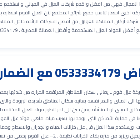
المجال فهي من افضل واقدم شركات العزل في المباني و تستخدم مواد 
كه اخرى اسعار تناسب جميع شرائح المجتمع لان العزل الفوم اسعاره 
0 مع خصومات 30% مع الضمان شركة أركان المملكة للعوازل من أفضل الشركات الرائدة داخل 
الضمان
اض 0533334179 مع الضمان شركة عزل فوم .. يعانى سكان المناطق المرتفعه الحراره من 
الى المبنى والامر نفسه يعانيه سكان المناطق شديدة البرودة والتى ي
ج المبنى او المنشأه ومن حين الى آخر تتطور مواد العزل المختلفه لتص
ضا فى حماية الأماكن التى يوجد بها يسرب مياه. ماهى فوئد عزل الفوم؟
ت ويستخدم هذا العزل فى عزل خزانات المياه والجدران والاسطح وحمام