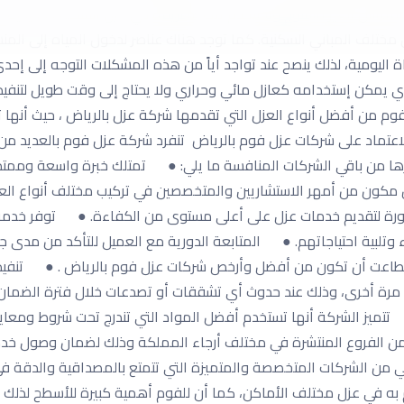
لقماش الغير منسوج وتستخدم تلك الطريقة في عزل السكك الحديدية، أ
مختلف المباني السكنية. كما توجد هناك عناصر لدخول المياه إلى المنش
اة اليومية، لذلك ينصح عند تواجد أياً من هذه المشكلات التوجه إلى 
ي أي يمكن إستخدامه كعازل مائي وحراري ولا يحتاج إلى وقت طويل لتنفي
 الفوم من أفضل أنواع العزل التي تقدمها شركة عزل بالرياض ، حيث أنها
اعتماد على شركات عزل فوم بالرياض تنفرد شركة عزل فوم بالعديد من 
رها من باقي الشركات المنافسة ما يلي: ● تمتلك خبرة واسعة وممت
كون من أمهر الاستشاريين والمتخصصين في تركيب مختلف أنواع العز
اء وتلبية احتياجاتهم. ● المتابعة الدورية مع العميل للتأكد من مد
استطاعت أن تكون من أفضل وأرخص شركات عزل فوم بالرياض . ● تنفي
رة أخرى، وذلك عند حدوث أي تشققات أو تصدعات خلال فترة الضما
تتميز الشركة أنها تستخدم أفضل المواد التي تندرج تحت شروط ومعايي
ن الفروع المنتشرة في مختلف أرجاء المملكة وذلك لضمان وصول خدمات 
من الشركات المتخصصة والمتميزة التي تتمتع بالمصداقية والدقة في
يام به في عزل مختلف الأماكن، كما أن للفوم أهمية كبيرة للأسطح لذ