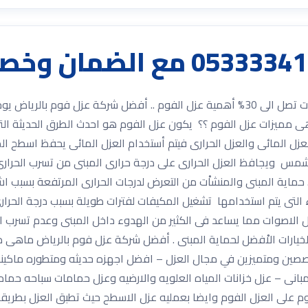
أهمية عزل الفوم 0533334179 مع الضمان وخصومات تصل الى 30% أهمية عزل الفوم .. أفضل
اهى مميزات عزل الفوم ؟؟ يكون عزل الفوم هو احدث الطرق الحديثة ال
عزل المائى والعزل الحرارى فيتم أستخدام العزل المائى يحفظ اسطح ال
مس ويجافظ العزل الحرارى على درجة حرارى المبنى من تسرب الحرارى 
 حماية المبنى والمنشاْت من التعرض لدرجات الحرارى المرتفعة بسبب
اء التى يتم استخدامها تشغيل المكيفات لفترات طويلة بسبب درجة الحرا
 الاصوات مما يساعد فى الكثير من الهدوء داخل المبنى وعدم تسرب ال
خيارات الاْفضل لحماية المبنى . أفضل شركة عزل فوم بالرياض ماهى ط
خصصين ومتميزين في مجال العزل – افضل اجهزه حديثه ومتطوره ماكينه 
مبانى – عزل خزانات المياه العلويه والارضيه وعزل حمامات سباحه حمام
وم على العزل الفوم وايضا بعمليه عزل الاسطح حيث تطبق العزل بط