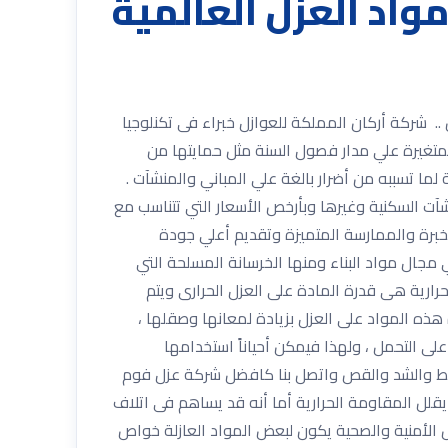
0533334179 مع أفضل مواد العزل العالمية
3 % وضمان شامل شركة عزل فوم بالرياض .. شركة أركان المملكة للعوازل خبراء فى تكنلوجيا
لمتغيرة علي مدار فصول السنة مثل حمايتها من
لما تسببه من أضرار بالغة علي المباني والمنشآت .
آت السكنية وغيرها وبأرخص الأسعار التي تتناسب مع
خبرة والممارسة المتميزة وتقديم أعلي جودة
في مجال مواد البناء ومنها الخرسانة المسلحة التي
ارية هى قدرة المادة على العزل الحرارى ويتم
هذه المواد على العزل بزيادة لمعانها وصقلها ،
على التحمل ، ولهذا فيمكن أحياناً استخدامها
ضغط والشد والقص واتصل بنا كافضل شركة عزل فوم
يقلل المقاومة الحرارية أما أنه قد يساهم فى اتلاف
 الأمنية والصحية يكون لبعض المواد العازلة خواص