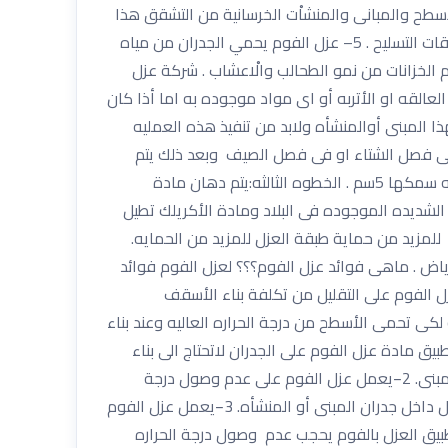
د وجود فراغات فى ارضيات حمامات السباحة . 4– عزل الفوم يحمى الاسطح والمبانى والمنشاْت الخرسانية من التشقق هذا
التشقق نتيجة وجود مياه على الاسطح مثل مياه الامطار الغزيرة وعند وجود هذه المياه مع استمرار الوقت توْدى الى تاْكل طبقات التسليح . 5– عزل الفوم يحمي الجدران من مياه
م الخزانات من نمو الطحالب والْاعشاب . شركة عزل
عالقه او الأتربه أو اى مواد موجوده به اما أذا كان
ا المبنى أوالمنشأه ولابد من تنفيذ هذه العمليه
 فى فصل الشتاء او فى فصل الصيف وبعد ذلك يتم
ضبط مكينة رش العزل ويتم تطبيق طبقات تتراوح مابين 3سم الى 5سم إذا كانت درجة الحراره فى هذه المناطق عاليه ترش طبقه سمكها 5سم . الخطوه الثالثه:يتم دهان مادة
الشديده الموجوده فى البلاد ومادة الأكريلك تطيل
للمزيد من حماية طبقة العزل للمزيد من الحمايه.
اض . ماهى فوائد عزل الفوم؟؟؟ لعزل الفوم فوائد
ره الشديده فى فصل الصيف وذيادة الدفئ فى المبنى او المنشأه فى فصل الشتاء 1−يعمل عزل الفوم على التقليل من تكلفة بناء الأسقف
لكى تحمى الأسطح من درجة الحراره العاليه وعند بناء
يق مادة عزل الفوم على الجدران لاتحتاج الى بناء
جدارين ولكن يكفى جدار واحد عند تطبيق مادة عزل الفوم لذلك يصبح المبنى أو المنشأه محافظ على درجة الحراره المناسبه للمبنى. 2−يعمل عزل الفوم على عدم وصول درجة
الحراره الشديده الى الجدران الداخليه وعند تنفيذ الفوم يقلل من تشغيل المكيفات طوال اليوم وعند إذا تصبح نسبة الرطوبه أقل داخل جدران المبنى أو المنشأه. 3−يعمل عزل الفوم
لاك الكهرباء لأن عند تطبيق العزل بالفوم يحجب عدم وصول درجة الحراره