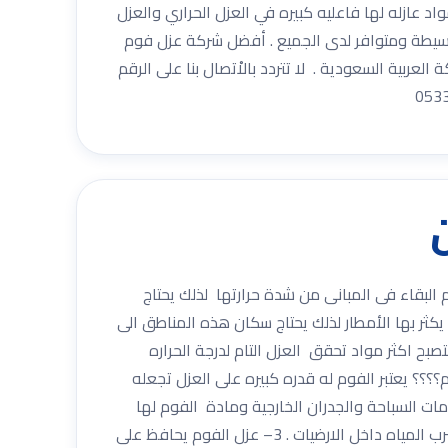
عازله لها فاعليه كبيره في العزل الحراري والعزل
بسيطة ومتوافر لدى الجميع . أفضل شركة عزل فوم
المملكة العربية السعودية . لا تتردد بالاْتصال بنا على الرقم
شدتها بعدم البقاء فى المبانى من شدة حرارتها لذلك يحتاج
كثر بها الأمطار لذلك يحتاج سكان هذه المناطق الى
بح اكثر مواد تحقق العزل التام لدرجة الحراره
؟؟؟ يعتبر الفوم له قدره كبيره على العزل تجعله
ات السباحة والجدران الخارجية ومادة الفوم لها
القدرة على احتجاز المياه خارج السطح . 1– عزل الفوم يطيل ويزيد من فترة بقاء الخزانات نظيفة . 2– عزل الفوم يحمى من تسرب المياه داخل الارضيات . 3– عزل الفوم يحافظ على