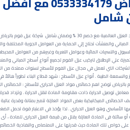
شركة عزل فوم بالرياض 
شركة عزل فوم بالرياض 0533334179 مع أفضل مواد العزل العالمية مع خصم 0
المباني والمنشآت تحتاج إلي الحماية من العوامل الجوية المختلفة وا
والسيول والتسربات المائية وعوامل التعرية وغيرهم من العوامل المحيطة 
زة علي الإطلاق لتركيب عزل الفوم لجميع أنواع أسطح المباني والمنش
 الشركات التي تعمل في مجال عزل الفوم للأسطح لسنوات ممتدة من ال
يز والسمعة الطيبة . أنواع عزل الأسطح : شهد قطاع البناء تطوراً هائلاً 
بالرياض توضح اهم خصائص مواد العزل الحرارى للأسطح : الخصائص الحر
عامل توصيل الحرارة ذادت مقاومة المادة لنقل الحرارة . وتزداد قدرة 
قف الخصائص الميكانيكية بعض المواد العازلة تتميز بمتانة وقدرة عالية 
 الأساسي وهو العزل الحراري . لذا يؤخذ في الاعتبار قوة تحمل ال
 سائلة فى المادة العازلة يقلل من قيمة العزل الحرارى للمادة ، أى 
د على خواص تلك المادة حيث قدرتها على الامتصاص والنفاذية الخصائص