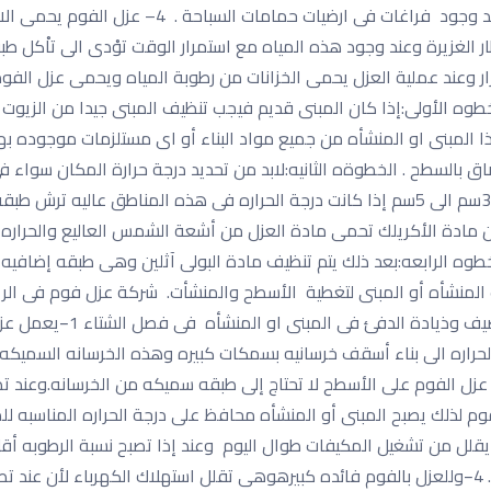
عدم نمو الاعشاب والطحالب داخل حمامات السباحة عن
رار وعند عملية العزل يحمى الخزانات من رطوبة المياه ويحمى عزل الفو
وه الأولى:إذا كان المبنى قديم فيجب تنظيف المبنى جيدا من الزيوت ال
ذا المبنى او المنشأه من جميع مواد البناء أو اى مستلزمات موجوده بهذ
ق بالسطح . الخطوةه الثانيه:لابد من تحديد درجة حرارة المكان سواء
ن مادة الأكريلك تحمى مادة العزل من أشعة الشمس العاليع والحراره 
طوه الرابعه:بعد ذلك يتم تنظيف مادة البولى آثلين وهى طبقه إضافيه 
 المنشأه أو المبنى لتغطية الأسطح والمنشأت. شركة عزل فوم فى الري
عديده منها تحقيق درجة الحرا
لحراره الى بناء أسقف خرسانيه بسمكات كبيره وهذه الخرسانه السميكه 
 عزل الفوم على الأسطح لا تحتاج إلى طبقه سميكه من الخرسانه.وعند تطب
على عدم تلقى الجدران الخارجيه لدرجة الحراره الشديده. 4−وللعزل بالفوم فائده كبيرهوهى تقلل استه