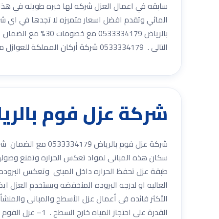
سابقه في اعمال العزل شركه لها خبره طويله في هذا 
المائي وتقدم افضل اسعار متميزه لا تجدها في اي شر
بالرياض 533334179
التالى . 0533334179 شركة أركان المملكة للعوازل مع أفضل المواد العزل المستخدمة وأفضل العمالة المضربة . 0533334179
شركة عزل فوم بالرياض 0533334179 مع 
شركة عزل فوم بالري
سكان هذه المبانى لمواد تعكس الحراره وتمنع وصولها 
طبقة عزل تحفظ الحراره داخل المبنى وتعكس البروده خار
العاليه او لدرجه البروده المنخفضه ويستخدم العزل اي
الأكثر فائده فى أعمال عزل الأسطح والمبانى والمنشأ