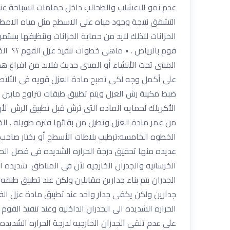
الخزانات لاذلك لايد من حماية الخزانات وتنظيفها بستم
فوم بالرياض . • ماهى خطوات تنفيذ عزل الفوم ؟؟ الخط
المبنى تحت الأنشاء أو المبنى حديث فلابد من افراغ ه
على أكمل وجه لكى تصبح مادة العزل قويه فى الألتصا
الأكريلك لحمايه الماده التى ترش قبل تطبيق الرش لأ
من عمر مادة العزل وتطيل من بقائها فتره طويله . الخ
الخطوه الخامسه:ترطيب بلاطات الأسطح أو يختار صاحب
الخرسانيه والجدران الخارجيه لأن فى المناطق شديده ا
الجدران يتم بناء جدارين مقابلين ولكن عند تطبيق طبقه