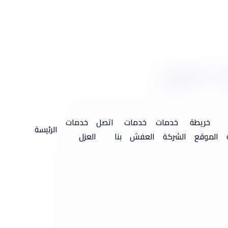
و عزل الأشياء والحفاظ عليها من الكثير من التقلبات والتغيرات
لكامل. يعتبر العزل من أفضل الطرق التي تعمل
خريطة
خدمات
خدمات
اتصل
خدمات
الرئيسة
لعزل الصوتي والعزل الحراري والعزل المائي والعزل
الموقع
الشركة
العفش
بنا
العزل
 أشهر أنواع العزل في السطور التالية، ولكن دعنا
المائي أو الفوم أو غيره. أولاً العزل الحراري: تعرف
رارة، لكي يستطيع العيش في بيئة حرارية مناسبة ومن
 وتسرب الحرارة من خارج المبنى إلى داخله في فصل
 وذلك من خلال الحد من تسرب الحرارة خلال الأسقف
 حدوث رطوبة أو عفونة للأساس الخرساني للمبنى، ويتم