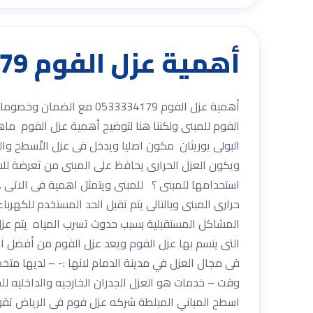
أهمية عزل الفوم 0533334179 مع الضمان وخصومات تصل الى 30%
الفوم للمبنى ولكننا هنا لتوضيح أهمية عزل الفوم م
البولى يوريثان مكون اصليا ويدخل فى عزل الاْسطح وال
ويكون العزل الحرارى يحافظ على المبنى من تعرضة للش
استحدامها للمبنى ؟ للمبنى ويتمثل اهمية فى الاتى .
حرارى المبنى وبالتالى يتم تقيل الحد المستخدم للكهرب
المشاكل المستقبلية بسبب حدوث تسرب المياه يتم عزل
التى يتسم بها عزل الفوم ويعد عزل الفوم من أفضل ال
فى مجال العزل في مدينة الدمام لانها :- – لديها مت
وقت – خدمات هو العزل الجدران الخارجيه والداخليه لل
اسطح المباني المبلطة شركه عزل فوم فى الرياض تق