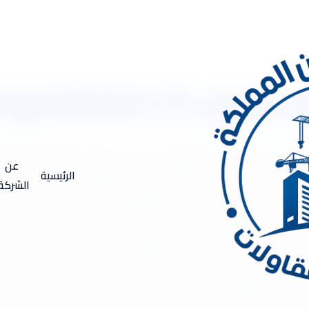
053 رولات العزل
 عزل فوم بالرياض 0533334179 رولات العزل أفضل شركة عزل فوم بالرياض يقصد بعملية العزل ه
ور الزمن مثل التصدعات والتشققات التي قد تؤدي إلى إنهيار المبنى با
عن
الرئيسية
ي تكون ناتجة عن عوامل الجو بشكل نهائي. وينطبق هذا المصطلح على ا
الشركة
رتها على القيام بالعديد من هذه الوظائف في آن واحد. لذلك سنتعرف على
متلك خبرة طويلة وممتدة في تقديم كافة عمليات العزل سواء الحراري أو 
ها أغلب أيام السنة، لذا يلجأ جميع مواطني المملكة إلى نظام عزل الح
 استخدام مواد لها خواص تعزل الحرارة كي تساعد على الحد من انتقال
ري دوراً مهماً في تخفيض إستهلاك الكهرباء المستخدمة في التكييف،
ة يتم استخدامها للحفاظ على المبنى من مياه الأمطار التي قد تتسبب في