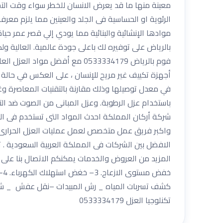
معينة منها ما قد يعرض الانسان للخطر سواء وقت التخزي
الرئوية او الحساسية فى الجلد والعينين مما يلزم معرفة 
موادها الإنشائية والبنائية مما يودي إلي قصر عمر ح
بالرياض على توفيره لك باعلى جودة عالمية. العالية و
أجهزة تكييف غير مريح للإنسان ، على العكس في حالة است
في معدل توصيلها وذلك مقارنة بالتقنيات المعاصرة وغي
باستخدام عزل الرطوبة. وعزل المبانى من الصوت ضد 
شركة أركان المملكة احدث المواد التى تستخدم فى 
واكبر فريق عمل متخصص لعمل عمليات العزل الحرارى
الافضل بين الشركات فى المملكة العربية السعودية 
كشف تسربات المياه _ رش المبيدات –نقل عفش _ شركة 
تكنلوجيا العزل 0533334179