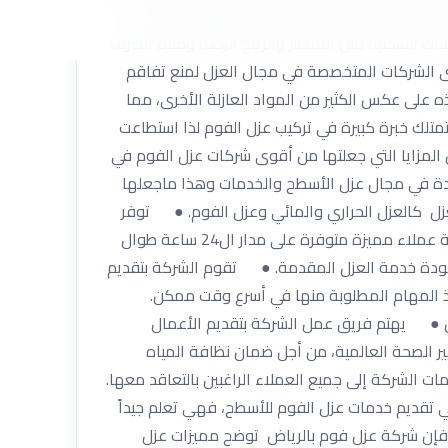
و من خلال طلاء المبانى بمواد معينة تساعد على
آت السكنية مثل الأمطار والرياح الرطبة ومياه الصرف
إحدى الشركات المتخصصة في مجال العزل لمنع تفاقم
ذه على عكس الكثير من المواد العازلة الأخرى، مما
 تمتلك خبرة كبيرة في تركيب عزل الفوم لذا استطاعت
المزايا التي جعلتها من أقوى شركات عزل الفوم في
دة في مجال عزل الأسطح والخدمات وهذا ماجعلها
ل كالعزل الحراري والمائي وعزل الفوم. ● توفر
شركة عزل فوم بالرياض أحدث المعدات والآلات المتطورة لتقديم خدمات عزل على أعلى مستوى من الكفاءة. ● توفر خدمة عملاء مميزة متوفرة على مدار ال24 ساعة طوال
ى جودة خدمة العزل المقدمة. ● تقوم الشركة بتقديم
ذ المهام المطلوبة منها في أسرع وقت ممكن.
ن ● يهتم فريق عمل الشركة بتقديم الأعمال
ر الصحة العالمية، من أجل ضمان نظافة المياه
الشركة إلى جميع العملاء الراغبين بالتعاقد معها.
 تقديم خدمات عزل الفوم للأسطح، فهي تعلم جيداً
لك فإن شركة عزل فوم بالرياض توضح مميزات عزل