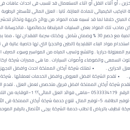
ن ، أو أثناء النقل أو اثناء الاستعمال قد تتسبب فى احداث عاهات فى ج
التركيب الكيميائى للمادة العازلة. ثانيا : العزل المائى للأسطح الرطوب
ياة المبني خلافا لما قد تسببه هذه المواد من روائح كريهة وتكاثر ل
لكن صاحب تلك المواد بعض السلبيات المرتبطة بخصائصها ، فالخرسانة ال
فوم بالرياض 0533334179 مع أفضل مواد العزل العالمية مع خصم 30 % وضمان شامل وكذ
خدام مواد البناء التقليدية (الطين والحجر) التي لها خاصية عالية في تخ
ر المعزولة حراريا . والنشع وتسرب المياه من المواسير وسوء الصرف ال
التلوث السمعى والضوضاء وأصوات السيارات . ما هى مميزات شركة ا
العزل الحرارى . • تمتلك شركة أركان المملكة احدث وافضل الاجهزة
 . • تقدم الشركة افضل العروض وافضل الخدمات لعملائها . شركة ع
. تقدم شركة أركان المملكة افضل فريق متخصص لعمل العزل . تفدم 
خفض مستوى الازعاج. 3– خغض استهلاك الكهرباء. 4−توفير الطاقه. 5−توفير المال. تتنوع خدم
تنظيف بالرياض )) لطلب خدمة الشركة يرجى الاْتصال بالرقم الموحد 