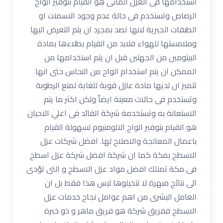
استخدامها فى العزل المائى هو القيام بتوفير الواح
الرصاص وتستخدم فى حالة عدم وجود الاسمنت او
الطبقات الجيرية لانها تصد بمجرد ان يتم التعرض اليها
وملامستها للهواء فلابد من القيام بطلاءها بمادة
البيتومين من الجهتين قبل ان يتم استخدامها من
الممكن ان يتم استخدام الواح من النحاس حتى انها
تتميز ان لديها مادة عازل قوية للغاية لمنع الرطوبة
وتستخدم فى حالات معينة ايضاً ولكن اكثر ما يتم
الاستعانة به وتستخدمة شركة القائد فى اغلي الاحيان
هو القيام بتوفير الواح الالومنيوم لسهولة القيام
باعمال المعالجة والاصلاح لها. افضل شركات عزل
الاسطح بمكة كما ان شركة افضل شركة عزل اسطح
فى مكة تمتلك افضل مواد عزل الاسطح و التى تؤدى
الى نتائج مبهرة لا تتخيلوها ليس هذا فقط بل ان
العامل البشرى من اهم عوامل نجاح خدمات عزل
الاسطح ففريق شركة هو فريق ماهر و ذو خبرة