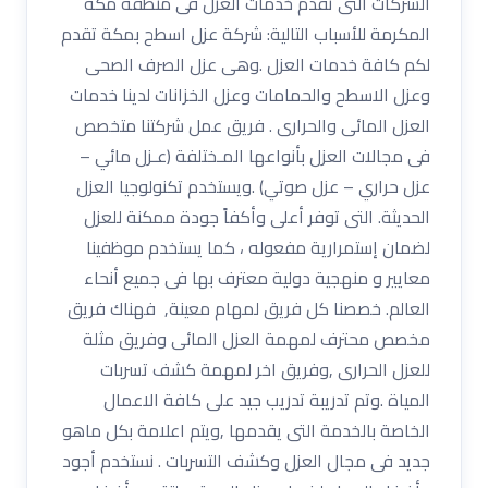
الشركات التى تقدم خدمات العزل فى منطقة مكة
المكرمة للأسباب التالية: شركة عزل اسطح بمكة تقدم
لكم كافة خدمات العزل .وهى عزل الصرف الصحى
وعزل الاسطح والحمامات وعزل الخزانات لدينا خدمات
العزل المائى والحرارى . فريق عمل شركتنا متخصص
فى مجالات العزل بأنواعها المـختلفة (عـزل مائي –
عزل حراري – عزل صوتي) .ويستخدم تكنولوجيا العزل
الحديثة. التى توفر أعلى وأكفاً جودة ممكنة للعزل
لضمان إستمرارية مفعوله ، كما يستخدم موظفينا
معايير و منهجية دولية معترف بها فى جميع أنحاء
العالم. خصصنا كل فريق لمهام معينة, فهناك فريق
مخصص محترف لمهمة العزل المائى وفريق مثلة
للعزل الحرارى ,وفريق اخر لمهمة كشف تسربات
المياة .وتم تدريبة تدريب جيد على كافة الاعمال
الخاصة بالخدمة التى يقدمها ,ويتم اعلامة بكل ماهو
جديد فى مجال العزل وكشف التسربات . نستخدم أجود