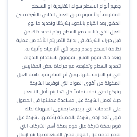
جميع أنواع الاسطح سواء التقليدية او الاسطح
المقلوبة. أولاً يقوم فريق العمل الخاص بالشركة حين
الحضور بعد القيام باللجوء بشركتنا وتحديد ما نوع
العزل الذي يتناسب مع السطح. ويتم تحديد ذلك من
قبل خبراء الشركة. في بداية الأمر يتم التأكد من عملية
نظافة السطح وعدم وجود لأي آثار مياه وأتربة به.
وبعد ذلك يقوم الفنيين يقومون باستخدام الادوات
لتمديد السطح وتفتيحه، مع مراعاة بعض المقاييس
التي تم التدريب عليها، ومن ثم القيام بفرد طبقة العزل
المكونة من أقوى المواد التي توفرها الشركة
وتركها حتى تجف تماماً. كل هذا يتم بأقل الاسعار
حيث تعمل الشركة على مساعدة عملائها فى الحصول
على الخدمات التى يريدوها بمنتهى السهولة لذلك
فهى تعد ارخص شركة بالمملكة بأكملها . شركة عزل
فوم بمكة شركة عزل فوم بمكة أهم الشركات التي
تقدم خدمة عزل الفوم. فحين الاستعانة بها يتم ارسال