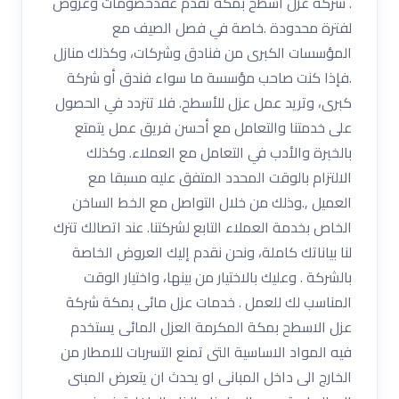
. شركة عزل اسطح بمكة تقدم عقدخصومات وعروض
لفترة محدودة .خاصة في فصل الصيف مع
المؤسسات الكبرى من فنادق وشركات، وكذلك منازل
.فإذا كنت صاحب مؤسسة ما سواء فندق أو شركة
كبرى، وتريد عمل عزل للأسطح. فلا تتردد في الحصول
على خدمتنا والتعامل مع أحسن فريق عمل يتمتع
بالخبرة والأدب في التعامل مع العملاء. وكذلك
الالتزام بالوقت المحدد المتفق عليه مسبقا مع
العميل ,.وذلك من خلال التواصل مع الخط الساخن
الخاص بخدمة العملاء التابع لشركتنا. عند اتصالك تترك
لنا بياناتك كاملة، ونحن نقدم إليك العروض الخاصة
بالشركة . وعليك بالاختيار من بينها، واختيار الوقت
المناسب لك للعمل . خدمات عزل مائى بمكة شركة
عزل الاسطح بمكة المكرمة العزل المائى يستخدم
فيه المواد الاساسية التى تمنع التسربات للامطار من
الخارج الى داخل المبانى او يحدث ان يتعرض المبنى