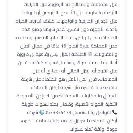
عزل الحمامات والمطابخ ضد الرطوبة. عزل الخزانات
الأرضية والعلوية. عزل الأسطح بالبيتومين أو الرولات.
عزل الجدران الخارجية والواجهات. كشف تسربات المياه
بأحدث الأجهزة دون تكسير. تقدم شركتنا جميع هذه
الخدمات داخل الرياض، جدة، الدمام، القصيم، ومختلف
مدن المملكة بخبرة تتجاوز 15 عامًا في مجال العزل
والمقاولات.
الخلاصة العزل ليس رفاهية بل ضرورة
أساسية لحماية منزلك واستثمارك.سواء كنت تبحث عن
عزل الفوم أو العزل المائي أو الحراري أو عزل
الحمامات، فإن الحل الأمثل هو الاعتماد على شركة
متخصصة ذات خبرة مثل شركة أركان المملكة
للعوازل والمقاولات العامة. نضمن لك بإذن الله جودة
التنفيذ، المواد الأصلية، وضمان يمتد لسنوات طويلة.
للتواصل والاستفسار: 0533334179
شركة
أركان المملكة للعوازل والمقاولات العامة – خبرة،
جودة، وثقة تمتد لسنوات.