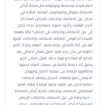
اختيار شركة متخصصة وموثوقة مثل شركة أركان
المملكة للعوازل والمقاولات العامة، الرائدة في
مجال عزل الحمامات والخزانات بالرياض باستخدام
أحدث التقنيات وأجود المواد المعتمدة. لماذا تحتاج
إلى عزل الحمامات والخزانات في الرياض؟ نظرًا لطبيعة
الاستخدام اليومي المكثف للحمامات والخزانات، فإنها
تُعد من أكثر الأماكن عرضة لتسرب المياه. ويزداد الأمر
خطورة في حال عدم تنفيذ العزل بشكل احترافي منذ
البداية أو استخدام مواد رديئة. العزل المائي الجيد
يحقق لك: حماية كاملة من تسربات المياه الخفية
والظاهرة الحفاظ على سلامة المبنى والهيكل
الخرساني منع تشققات الجدران وتقشر الدهانات
حماية الخزان من التلوث ونمو البكتيريا إطالة العمر
الافتراضي للحمامات والخزانات شركة أركان المملكة
– خبرة وثقة في عزل الحمامات والخزانات بالرياض
تتميز شركة أركان المملكة بخبرة طويلة في مجال