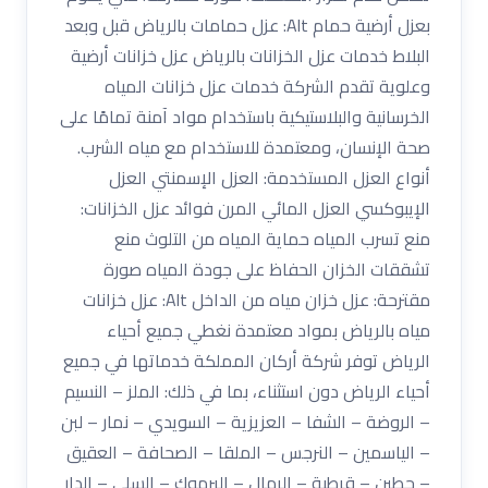
بعزل أرضية حمام Alt: عزل حمامات بالرياض قبل وبعد
البلاط خدمات عزل الخزانات بالرياض عزل خزانات أرضية
وعلوية تقدم الشركة خدمات عزل خزانات المياه
الخرسانية والبلاستيكية باستخدام مواد آمنة تمامًا على
صحة الإنسان، ومعتمدة للاستخدام مع مياه الشرب.
أنواع العزل المستخدمة: العزل الإسمنتي العزل
الإيبوكسي العزل المائي المرن فوائد عزل الخزانات:
منع تسرب المياه حماية المياه من التلوث منع
تشققات الخزان الحفاظ على جودة المياه صورة
مقترحة: عزل خزان مياه من الداخل Alt: عزل خزانات
مياه بالرياض بمواد معتمدة نغطي جميع أحياء
الرياض توفر شركة أركان المملكة خدماتها في جميع
أحياء الرياض دون استثناء، بما في ذلك: الملز – النسيم
– الروضة – الشفا – العزيزية – السويدي – نمار – لبن
– الياسمين – النرجس – الملقا – الصحافة – العقيق
– حطين – قرطبة – الرمال – اليرموك – السلي – الدار