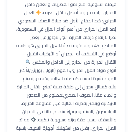
قيمته السوقية. منع نمو الفطريات والعفن داخل
الجدران. راحة حرارية أفضل داخل الغرف.
العزل
الحراري: خط الدفاع الأول ضد حرارة الصيف السعودي
يُعد العزل الحراري من أهم أنواع العزل في السعودية،
نظرًا لارتفاع درجات الحرارة التي تتجاوز في بعض
المناطق 45 درجة مئوية صيفًا.العزل الحراري هو طبقة
تُوضع في الأسقف أو الجدران أو الأرضيات لتقليل
انتقال الحرارة من الخارج إلى الداخل والعكس.
أنواع مواد العزل الحراري: الفوم (البولي يوريثين):أكثر
المواد شيوعًا بسبب كفاءته العالية وخفة وزنه.يتم
رشه كسائل يتحول إلى طبقة صلبة تمنع انتقال الحرارة
والماء معًا. الصوف الصخري:مصنوع من الصخور
البركانية ويتميز بقدرته العالية على مقاومة الحرارة.
البوليسترين (الستايروفوم):يُستخدم غالبًا في الجدران
والأسقف بسبب خفة وزنه وسهولة تركيبه.
فوائد
العزل الحراري: يقلل من استهلاك أجهزة التكييف بنسبة