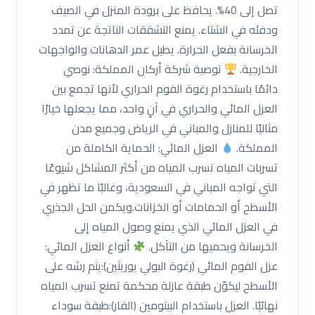
تصل إلى 40%. يحافظ على برودة المنزل في الصيف
ودفئه في الشتاء. يمنع التشققات الناتجة عن تمدد
الخرسانة بفعل الحرارة. يطيل عمر الدهانات والواجهات
الخارجية.
توصية شركة أركان المملكة: نوصي
دائمًا باستخدام رغوة الفوم الحراري لأنها تجمع بين
العزل المائي والحراري في آنٍ واحد، مما يجعلها خيارًا
مثاليًا للمنازل والمباني في الرياض وجميع مدن
المملكة.
العزل المائي: الحماية الكاملة من
تسربات المياه تسرب المياه من أكثر المشاكل شيوعًا
التي تواجه المباني في السعودية، وغالبًا ما تظهر في
الأسطح أو الحمامات أو الخزانات.ويكمن الحل الجذري
في العزل المائي الذي يمنع وصول المياه إلى
الخرسانة ويحميها من التآكل.
أنواع العزل المائي:
عزل الفوم المائي (رغوة البولي يوريثين):يتم رشه على
الأسطح ليكوّن طبقة عازلة محكمة تمنع تسرب المياه
نهائيًا. العزل باستخدام البيتومين (القار):طبقة سوداء