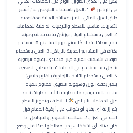
بكثير على المدى الطويل. أنواع عزل الحمامات المائي
في الرياض
1. العزل باستخدام البيتومين من أشهر
طرق العزل المائي. يتميز بفعاليته العالية ومقاومته
للتسربات. مناسب للأسطح والأرضيات الداخلية للحمامات.
2. العزل باستخدام البولي يوريثين مادة حديثة ومرنة.
تمنح سطحًا متماسكًا يمنع مرور المياه نهائيًا. تستخدم
بكثرة في المشاريع الحديثة بالرياض. 3. العزل باستخدام
طبقات الأسمنت العازلة خيار اقتصادي. يقاوم الرطوبة
بشكل جيد. يُستخدم في الحمامات والمطابخ الصغيرة.
4. العزل باستخدام الألياف الزجاجية (الفايبر جلاس)
يتميز بخفة الوزن وسهولة التطبيق. مقاوم للمياه
بدرجة عالية. يوفر حماية طويلة الأمد. خطوات تنفيذ
عزل الحمامات بالرياض
1. تنظيف وتجهيز السطح
يتم إزالة أي بقايا أو شوائب على أرضية الحمام قبل
البدء في العزل. 2. معالجة الشقوق والفواصل إذا
كان هناك أي تشققات، يجب معالجتها جيدًا قبل وضع