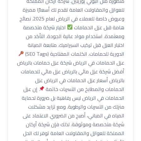
متطورة مثل البولي يوريثين. شركة أركان المملكة
للعوازل والمقاولات العامة تقدم لك أسعارًا مميزة
وعروض خاصة للعملاء في الرياض لعام 2025. نصائح
هامة قبل عزل الحمامات
اختيار شركة متخصصة
ومعتمدة. استخدام مواد عالية الجودة. التأكد من
اختبار العزل قبل تركيب السيراميك. متابعة الصيانة
الدورية للحمامات. الكلمات المفتاحية (SEO Tags)
عزل الحمامات في الرياض شركة عزل حمامات بالرياض
أفضل شركة عزل مائي بالرياض عزل مائي للحمامات
بالرياض أسعار عزل الحمامات في الرياض عزل
الحمامات والمطابخ من التسربات خاتمة
إن عزل
الحمامات في الرياض ليس رفاهية بل ضرورة لحماية
منزلك من التسربات والرطوبة. ومع تزايد مشكلات
المياه في المباني، أصبح من الضروري الاعتماد على
شركة متخصصة وموثوقة. لذلك فإن شركة أركان
المملكة للعوازل والمقاولات العامة توفر لك الحل