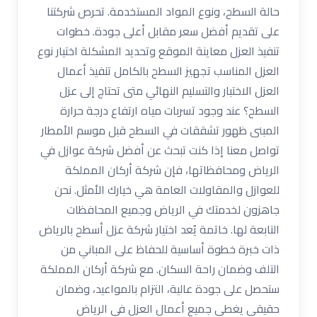
حالة السطح، ونوع المواد المستخدمة. تحرص شركتنا
على تقديم أفضل سعر مقابل أعلى جودة. خطوات
تنفيذ العزل معاينة الموقع وتحديد المشكلة اختيار نوع
العزل المناسب تجهيز السطح بالكامل تنفيذ أعمال
العزل الاختبار والتسليم النهائي متى تحتاج إلى عزل
السطح؟ عند وجود تسربات مياه ارتفاع درجة حرارة
المبنى ظهور تشققات في السطح قبل موسم الأمطار
تواصل معنا إذا كنت تبحث عن أفضل شركة عوازل في
الرياض ومحافظاتها، فإن شركة أركان المملكة
للعوازل والمقاولات العامة هي خيارك الأمثل. نحن
جاهزون لخدمتك في الرياض وجميع المحافظات
التابعة لها. خاتمة يُعد اختيار شركة عزل أسطح بالرياض
ذات خبرة خطوة أساسية للحفاظ على المباني من
التلف وضمان راحة السكان. مع شركة أركان المملكة
ستحصل على جودة عالية، التزام بالمواعيد، وضمان
حقيقي يغطي جميع أعمال العزل في الرياض