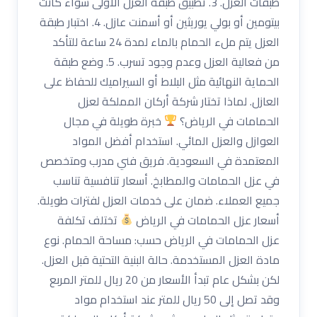
طبقات العزل. 3. تطبيق طبقة العزل الأولى سواء كانت
بيتومين أو بولي يوريثين أو أسمنت عازل. 4. اختبار طبقة
العزل يتم ملء الحمام بالماء لمدة 24 ساعة للتأكد
من فعالية العزل وعدم وجود تسرب. 5. وضع طبقة
الحماية النهائية مثل البلاط أو السيراميك للحفاظ على
العازل. لماذا تختار شركة أركان المملكة لعزل
الحمامات في الرياض؟
خبرة طويلة في مجال
العوازل والعزل المائي. استخدام أفضل المواد
المعتمدة في السعودية. فريق فني مدرب ومتخصص
في عزل الحمامات والمطابخ. أسعار تنافسية تناسب
جميع العملاء. ضمان على خدمات العزل لفترات طويلة.
أسعار عزل الحمامات في الرياض
تختلف تكلفة
عزل الحمامات في الرياض حسب: مساحة الحمام. نوع
مادة العزل المستخدمة. حالة البنية التحتية قبل العزل.
لكن بشكل عام تبدأ الأسعار من 20 ريال للمتر المربع
وقد تصل إلى 50 ريال للمتر عند استخدام مواد