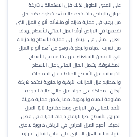
على المدى الطويل لذلك فإن الاستعانة بـ شركة
عوازل بالرياض ذات خبرة عالية تُعد خطوة ذكية لكل
من يرغب في حماية منزله أو منشأته. أنواع العزل التي
نقدمها في الرياض أولًا: العزل المائي للأسطح يهدف
العزل المائي في الرياض إلى حماية الأسطح والخزانات
من تسرب المياه والرطوبة، وهو من أهم أنواع العزل
التي لا يمكن الاستغناء عنها، خاصة في الأسطح
المكشوفة. يشمل العزل المائي: عزل الأسطح
الخرسانية عزل الأسطح المبلطة عزل الحمامات
والمطابخ عزل الخزانات الأرضية والعلوية تعتمد شركة
أركان المملكة على مواد عزل مائي عالية الجودة
مقاومة للمياه والرطوبة، مما يضمن حماية طويلة
الأمد للمباني في الرياض ومحافظاتها. ثانيًا: العزل
الحراري للأسطح نظرًا لارتفاع درجات الحرارة في فصل
الصيف، أصبح العزل الحراري في الرياض ضرورة لا غنى
عنها. يساعد العزل الحراري على تقليل انتقال الحرارة