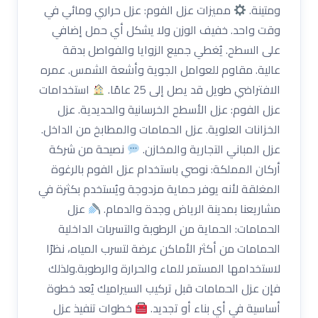
ومتينة.
مميزات عزل الفوم: عزل حراري ومائي في
وقت واحد. خفيف الوزن ولا يشكل أي حمل إضافي
على السطح. يُغطي جميع الزوايا والفواصل بدقة
عالية. مقاوم للعوامل الجوية وأشعة الشمس. عمره
الافتراضي طويل قد يصل إلى 25 عامًا.
استخدامات
عزل الفوم: عزل الأسطح الخرسانية والحديدية. عزل
الخزانات العلوية. عزل الحمامات والمطابخ من الداخل.
عزل المباني التجارية والمخازن.
نصيحة من شركة
أركان المملكة: نوصي باستخدام عزل الفوم بالرغوة
المغلقة لأنه يوفر حماية مزدوجة ويُستخدم بكثرة في
مشاريعنا بمدينة الرياض وجدة والدمام.
عزل
الحمامات: الحماية من الرطوبة والتسربات الداخلية
الحمامات من أكثر الأماكن عرضة لتسرب المياه، نظرًا
لاستخدامها المستمر للماء والحرارة والرطوبة.ولذلك
فإن عزل الحمامات قبل تركيب السيراميك يُعد خطوة
أساسية في أي بناء أو تجديد.
خطوات تنفيذ عزل