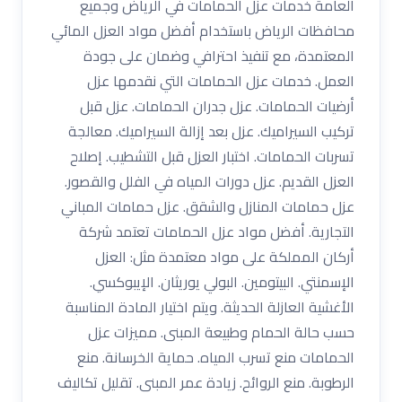
العامة خدمات عزل الحمامات في الرياض وجميع
محافظات الرياض باستخدام أفضل مواد العزل المائي
المعتمدة، مع تنفيذ احترافي وضمان على جودة
العمل. خدمات عزل الحمامات التي نقدمها عزل
أرضيات الحمامات. عزل جدران الحمامات. عزل قبل
تركيب السيراميك. عزل بعد إزالة السيراميك. معالجة
تسربات الحمامات. اختبار العزل قبل التشطيب. إصلاح
العزل القديم. عزل دورات المياه في الفلل والقصور.
عزل حمامات المنازل والشقق. عزل حمامات المباني
التجارية. أفضل مواد عزل الحمامات تعتمد شركة
أركان المملكة على مواد معتمدة مثل: العزل
الإسمنتي. البيتومين. البولي يوريثان. الإيبوكسي.
الأغشية العازلة الحديثة. ويتم اختيار المادة المناسبة
حسب حالة الحمام وطبيعة المبنى. مميزات عزل
الحمامات منع تسرب المياه. حماية الخرسانة. منع
الرطوبة. منع الروائح. زيادة عمر المبنى. تقليل تكاليف