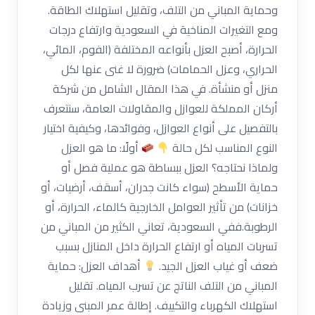
وحماية المباني من التلف، وتقليل استهلاك الطاقة.
ومع التغيرات المناخية في السعودية وارتفاع درجات
الحرارة، أصبح العزل بأنواعه المختلفة (الفوم، المائي،
الحراري، وعزل الحمامات) ضرورة لا غنى عنها لكل
منزل أو منشأة. في هذا المقال الشامل من شركة
أركان المملكة للعوازل والمقاولات العامة، سنتعرف
بالتفصيل على أنواع العوازل، وفوائدها، وكيفية اختيار
النوع المناسب لكل حالة
أولًا: ما هو العزل
ولماذا نحتاجه؟ العزل ببساطة هو عملية فصل أو
حماية الأسطح (سواء كانت جدران، أسقف، أرضيات، أو
خزانات) من تأثير العوامل الخارجية كالماء، الحرارة، أو
الرطوبة.ففي السعودية، تعاني الكثير من المباني من
تسربات المياه أو ارتفاع الحرارة داخل المنازل بسبب
ضعف أو غياب العزل الجيد.
أهداف العزل: حماية
المباني من التلف الناتج عن تسرب المياه. تقليل
استهلاك الكهرباء والتكييف. إطالة عمر المبنى وزيادة