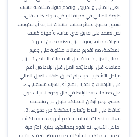
العزل المائي والحراري، وتقدم حلولًا متكاملة تناسب
طبيعة المباني في مدينة الرياض، سواء كانت فلل،
شقق، قصور، عمائر سكنية، منشآت تجارية أو حكومية.
نحن نعتمد على فريق فني مدرّب، وأجهزة كشف
تسربات حديثة، ومواد عزل معتمدة من الجهات
المختصة، مع تقديم ضمانات مكتوبة على جميع
أعمال العزل. خدمات عزل الحمامات بالرياض 1. عزل
حمامات قبل البلاط يُعد العزل قبل البلاط من أهم
مراحل التشطيب، حيث يتم تطبيق طبقات العزل المائي
على الأرضيات والجدران لمنع أي تسرب مستقبلي. 2.
عزل حمامات بعد البلاط في حال وجود تسربات دون
تكسير، توفر أركان المملكة حلول عزل متقدمة
تحافظ على البلاط وتعالج المشكلة من جذورها. 3.
معالجة تسربات المياه نستخدم أجهزة دقيقة لكشف
أماكن التسرب، ثم نقوم بمعالجتها بطرق احترافية
تضمن عدم تكرار المشكلة. صورة مقترحة: فني يقوم