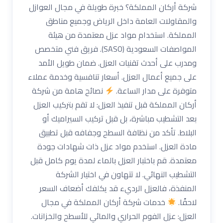
شركة أركان المملكة؟ خبرة طويلة في مجال العوازل
والمقاولات العامة داخل الرياض وجميع مناطق
المملكة. استخدام مواد عزل معتمدة من هيئة
المواصفات السعودية (SASO). فريق فني متخصص
ومدرب على أحدث تقنيات العزل. ضمان طويل الأمد
على جميع أعمال العزل. أسعار تنافسية وخدمة عملاء
متوفرة على مدار الساعة.
نصائح هامة من شركة
أركان المملكة قبل تنفيذ العزل: لا تقم بتركيب العزل
بعد التشطيب مباشرة، بل قبل تركيب السيراميك أو
البلاط. تأكد من نظافة السطح وجفافه قبل تطبيق
مادة العزل. استخدم مواد عزل ذات شهادات جودة
معتمدة. قم باختبار العزل بالماء لمدة يوم كامل قبل
التشطيب النهائي. لا تتهاون في اختيار الشركة
المنفذة، فالعزل الرديء قد يكلفك أضعاف السعر
لاحقًا.
خدمات شركة أركان المملكة في مجال
العزل: عزل الفوم الحراري والمائي للأسطح والخزانات.