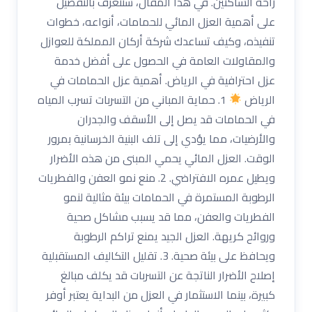
راحة الساكنين. في هذا المقال، سنتعرف بالتفصيل
على أهمية العزل المائي للحمامات، أنواعه، خطوات
تنفيذه، وكيف تساعدك شركة أركان المملكة للعوازل
والمقاولات العامة في الحصول على أفضل خدمة
عزل احترافية في الرياض. أهمية عزل الحمامات في
الرياض
1. حماية المباني من التسربات تسرب المياه
في الحمامات قد يصل إلى الأسقف والجدران
والأرضيات، مما يؤدي إلى تلف البنية الخرسانية بمرور
الوقت. العزل المائي يحمي المبنى من هذه الأضرار
ويطيل عمره الافتراضي. 2. منع نمو العفن والفطريات
الرطوبة المستمرة في الحمامات بيئة مثالية لنمو
الفطريات والعفن، مما قد يسبب مشاكل صحية
وروائح كريهة. العزل الجيد يمنع تراكم الرطوبة
ويحافظ على بيئة صحية. 3. تقليل التكاليف المستقبلية
إصلاح الأضرار الناتجة عن التسربات قد يكلف مبالغ
كبيرة، بينما الاستثمار في العزل من البداية يعتبر أوفر