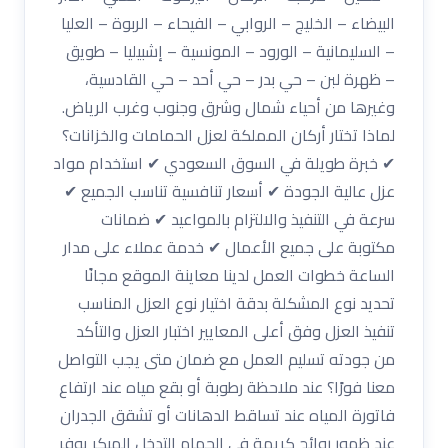
البيضاء – الخليج – الروابي – الفيحاء – الربوة – العليا
– السليمانية – الورود – المونسية – إشبيليا – طويق
– ظهرة لبن – حي بدر – حي أحد – حي القادسية،
وغيرها من أحياء شمال وشرق وجنوب وغرب الرياض.
لماذا تختار أركان المملكة لعزل الحمامات والخزانات؟
✔ خبرة طويلة في السوق السعودي ✔ استخدام مواد
عزل عالية الجودة ✔ أسعار تنافسية تناسب الجميع ✔
سرعة في التنفيذ والالتزام بالمواعيد ✔ ضمانات
مكتوبة على جميع الأعمال ✔ خدمة عملاء على مدار
الساعة خطوات العمل لدينا معاينة الموقع مجانًا
تحديد نوع المشكلة بدقة اختيار نوع العزل المناسب
تنفيذ العزل وفق أعلى المعايير اختبار العزل والتأكد
من جودته تسليم العمل مع ضمان متى يجب التواصل
معنا فورًا؟ عند ملاحظة رطوبة أو بقع مياه عند ارتفاع
فاتورة المياه عند تساقط الدهانات أو تشقق الجدران
عند ظهور روائح كريهة في الحمام التدخل المبكر يوفر