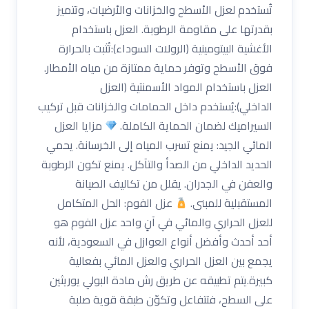
تُستخدم لعزل الأسطح والخزانات والأرضيات، وتتميز
بقدرتها على مقاومة الرطوبة. العزل باستخدام
الأغشية البيتومينية (الرولات السوداء):تُثبت بالحرارة
فوق الأسطح وتوفر حماية ممتازة من مياه الأمطار.
العزل باستخدام المواد الأسمنتية (العزل
الداخلي):يُستخدم داخل الحمامات والخزانات قبل تركيب
السيراميك لضمان الحماية الكاملة.
مزايا العزل
المائي الجيد: يمنع تسرب المياه إلى الخرسانة. يحمي
الحديد الداخلي من الصدأ والتآكل. يمنع تكون الرطوبة
والعفن في الجدران. يقلل من تكاليف الصيانة
المستقبلية للمبنى.
عزل الفوم: الحل المتكامل
للعزل الحراري والمائي في آنٍ واحد عزل الفوم هو
أحد أحدث وأفضل أنواع العوازل في السعودية، لأنه
يجمع بين العزل الحراري والعزل المائي بفعالية
كبيرة.يتم تطبيقه عن طريق رش مادة البولي يوريثين
على السطح، فتتفاعل وتكوّن طبقة قوية صلبة