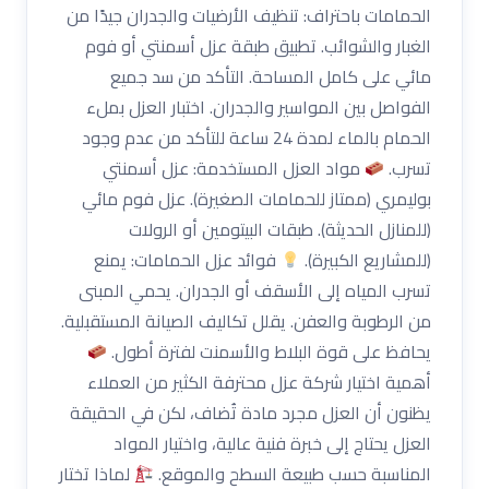
الحمامات باحتراف: تنظيف الأرضيات والجدران جيدًا من
الغبار والشوائب. تطبيق طبقة عزل أسمنتي أو فوم
مائي على كامل المساحة. التأكد من سد جميع
الفواصل بين المواسير والجدران. اختبار العزل بملء
الحمام بالماء لمدة 24 ساعة للتأكد من عدم وجود
تسرب.
مواد العزل المستخدمة: عزل أسمنتي
بوليمري (ممتاز للحمامات الصغيرة). عزل فوم مائي
(للمنازل الحديثة). طبقات البيتومين أو الرولات
(للمشاريع الكبيرة).
فوائد عزل الحمامات: يمنع
تسرب المياه إلى الأسقف أو الجدران. يحمي المبنى
من الرطوبة والعفن. يقلل تكاليف الصيانة المستقبلية.
يحافظ على قوة البلاط والأسمنت لفترة أطول.
أهمية اختيار شركة عزل محترفة الكثير من العملاء
يظنون أن العزل مجرد مادة تُضاف، لكن في الحقيقة
العزل يحتاج إلى خبرة فنية عالية، واختيار المواد
المناسبة حسب طبيعة السطح والموقع.
لماذا تختار