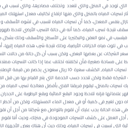
ه التي توجد في المنزل والتي تتعدد وتختلف مصادرها، والتي تسبب في 
ثار تسربات المياه بالمنزل والتي منها ارتفاع تكاليف معدل استهلاك ال
ك مازال بنفس المعدل، كما أن تسربات المياه تتسبب في تشوه الأسقف 
أسقف نتيجة تسرب المياه، كما أنه في حالة التسرب الأرضي تلاحظ ظهور 
 فيتسبب في نمو العفن والبكتيريا على الأسطح والأسقف وذلك بشكل كب
ب في تلوث مياه الخزانات الأرضية، وذلك نتيجة شرب هذه المياه إليها،
عر الشركات عن بعضها البعض، ولكن بسبب أن كل حالة من حالات التسرب
ط على مساحة صغيرة فأن تكلفته تختلف عما إذا كانت التسربات ممتدة
الغرف الأخرى من المنزل فتختلف اسعار شركات كشف تسربات المياه, ال
ب الشركه فقط ولكن تتحدد حسب الخدمة التي يتم القيام بها من قبل ا
يك تسربات بالمنزل، ليقوم فريقنا الفني بأفضل معالجة تسرب المياه م
ظهر علاماتها فإنه تلاحظ وجود البقع المائية وبقع الرطوبة على الجدر
ياه دون تغيير فى كمية أو في معدل الماء المستهلك، ولكن من أخطر ال
، وفي هذه الحالة يجب عليك أن تقوم بالتواصل مع شركتنا من أجل أن 
من أجل العمل على كشف التسربات الموجودة في منزلك، وحيث أننا نقوم
ائية التي تسببت في تسربات المياه، وذلك حيث أن هناك بعض الأجهزة ا