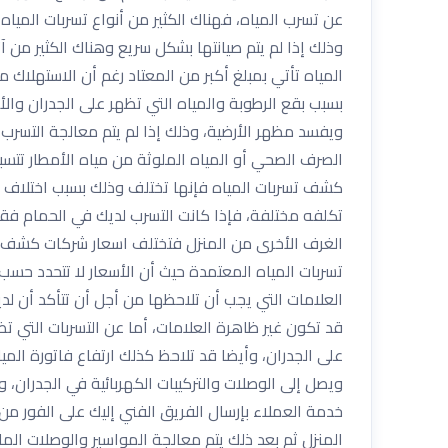
عن تسرب المياه، فهناك الكثير من أنواع تسربات الميا
وذلك إذا لم يتم صيانتها بشكل سريع وهناك الكثير من آ
المياه تأتي بمبلغ أكبر من المعتاد رغم أن الاستهلا
بسبب بقع الرطوبة والمياه التي تظهر على الجدران وال
ويفسد مظهر الأرضية، وذلك إذا لم يتم معالجة التسرب
الصرف الصحي أو المياه الملوثة من مياه الأمطار تتسب
كشف تسربات المياه فإنها تختلف وذلك بسبب اختلاف س
تكلفه مختلفة، فإذا كانت التسرب لديك في الحمام فق
تسربات المياه المعتمدة حيث أن الأسعار لا تتحدد حس
العلامات التي يجب أن تلاحظها من أجل أن تتأكد أن لد
قد تكون غير ظاهرة العلامات، أما عن التسربات التي ت
على الجدران، وأيضا قد تلاحظ كذلك ارتفاع فاتورة الم
ويصل إلى الوصلات والتركيبات الكهربائية في الجدران
خدمة العملاء بإرسال الفريق الفني إليك على الفور 
المنزل ثم بعد ذلك يتم معالجة المواسير والوصلات الم