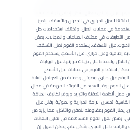
ن مادة فوم خفيفة الوزن تستخدم في العزل الحراري
 فوم البولي إيثيلين معالج بشكل إضافي لزيادة قوته
 شائعًا للعزل الحراري في الجدران والأسقف. يتميز
المستخدمة في عمليات العزل، وتختلف استخدامات كل
 من التطبيقات في مختلف الصناعات والمجالات. بعض
والصوت. عزل الأسقف: يستخدم الفوم لعزل الأسقف
اية إضافية وعزل حراري. عزل الأسطح: يستخدم الفوم
التآكل وللحفاظ على درجات حرارتها. عزل البوابات
ء يمكن استخدام الفوم في عمليات عزل الأسطح
وفير عزل حراري وصوتي وحماية من العوامل البيئية.
عزل الفوم يوفر العديد من الفوائد المهمة في مجال
من حمل أنظمة التدفئة والتبريد ويوفر تكاليف الطاقة.
القاسية. تحسين الراحة الحرارية والصوتية: يقلل عزل
: يمتاز الفوم بمقاومته للعفن والتآكل، مما يزيد من
اني، يمكن لعزل الفوم المساهمة في تقليل انبعاثات
قة والراحة داخل المبنى. بشكل عام، يمكن القول إن