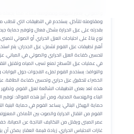
الحرارة والرطوبة. يتميز بقدرته على التمدد والانكما
والصوتي. يتميز بمرونته ومقاومته للماء، مما يجعله منا
ومقاومته للتآكل. يستخدم في التطبيقات التي تتطلب مقاو
بقدرته على عزل الحرارة بشكل فعال وتوفير حماية جيد
نوع بناءً على احتياجات العزل الحراري أو الصوتي لل
أهم تطبيقات عزل الفوم تشمل: عزل الجدران: يتم است
لتحسين كفاءة العزل الحراري والصوتي في المباني. عزل
في عمليات عزل الأسطح لمنع تسرب المياه وتقليل انتقال 
والنوافذ: يستخدم الفوم لملء الفجوات حول البوابات 
الخضراء لتحقيق عزل حراري وتحسين كفاءة الطاقة. عزل
هذه تعد بعض التطبيقات الشائعة لعزل الفوم، وتظهر م
البناء والهندسة المدنية، ومن أبرز هذه الفوائد: توفي
حماية الهيكل البنائي: يساعد الفوم في حماية البنية الت
الفوم من انتقال الحرارة والصوت بين الأماكن المعزولة
عمر المبنى ويقلل من التكاليف الناتجة عن الصيانة. خ
غازات الاحتباس الحراري. زيادة قيمة العقار: يمكن أن 