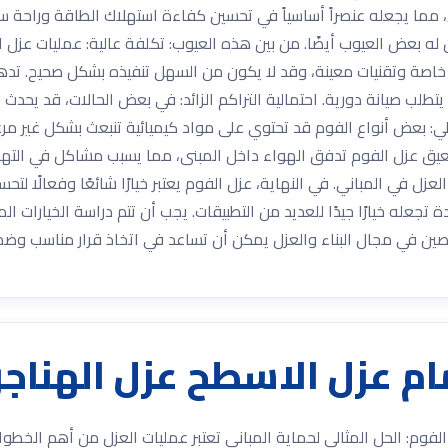
مما يجعله عنصراً أساسياً في تحسين كفاءة استهلاك الطاقة وراحة سك
ن له بعض العيوب أيضًا. من بين هذه العيوب: تكلفة عالية: عمليات عزل
 خاصة وتقنيات معينة، وقد لا يكون من السهل تنفيذه بشكل صحيح. تدهو
يتطلب صيانة دورية. احتمالية التراكم الزائد: في بعض الحالات، قد يحدث 
خلي: بعض أنواع الفوم قد تحتوي على مواد كيميائية تنبعث بشكل غير مر
عيق عزل الفوم تدفق الهواء داخل المبنى، مما يسبب مشاكل في التهو
زل في المباني. في النهاية، عزل الفوم يعتبر خيارًا شائعًا وفعالًا لتحس
تجعله خيارًا جيدًا للعديد من التطبيقات. يجب أن تتم دراسة الخيارات ا
ن في مجال البناء والعزل يمكن أن تساعد في اتخاذ قرار مناسب وضم
م عزل الاسطح عزل الهناجر
فوم: الحل المثالي لحماية المباني تعتبر عمليات العزل من أهم الخطو