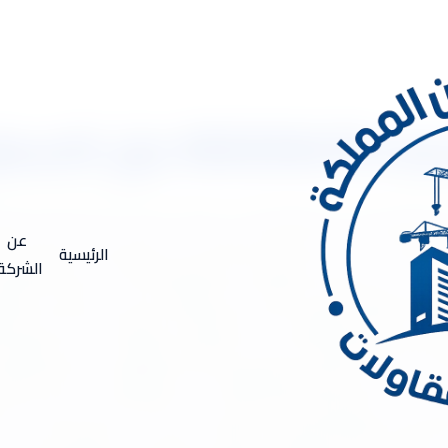
زل الهناجر
ساء 053333479 عزل الاسطح عزل الهناجر شركة عزل فوم بالاحساء . بهدف تحسين كفاءة 
الا للحفاظ على درجة الحرارة المناسبة داخل المباني وتحسين جودة الح
عن
الرئيسية
ً لعدة أسباب تجعله ذو أهمية بارزة، منها: توفير الطاقة: عزل الفوم ي
الشركة
لتبريد ويوفر تكاليف الطاقة. حماية الهيكل البنائي: يساهم عزل الفوم ف
 الراحة الحرارية والصوتية: يساهم الفوم في توفير بيئة داخلية مريحة 
رها تقنية توفير الطاقة، يمكن أن يساهم عزل الفوم في تقليل استهلاك ال
ن يزيد من قيمة العقار نظرًا لتوفيره للراحة والتوفير في تكاليف الطا
باني، مما يبرز أهميته كعنصر حيوي في تصميم المباني الحديثة. أنواع 
الأنواع الشائعة: فوم البولي يوريثين يُستخدم على نطاق واسع في عمل