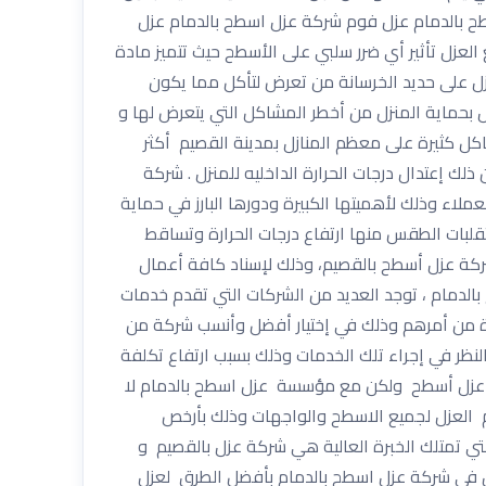
طح بالدمام عزل فوم شركة عزل اسطح بالدمام عزل
 بالدمام شركة كشف تسربات المياه بالدمام 053394293 ماهو العزل يمنع العزل تأثير أي ضرر سلبي على الأسطح حيث تتميز مادة
زل على حديد الخرسانة من تعرض لتأكل مما يكون
زل بحماية المنزل من أخطر المشاكل التي يتعرض لها و
اكل كثيرة على معظم المنازل بمدينة القصيم أكثر
ذلك إعتدال درجات الحرارة الداخليه للمنزل . شركة
لاء وذلك لأهميتها الكبيرة ودورها البارز في حماية
قلبات الطقس منها ارتفاع درجات الحرارة وتساقط
شركة عزل أسطح بالقصيم، وذلك لإسناد كافة أعمال
لدمام ، توجد العديد من الشركات التي تقدم خدمات
يرة من أمرهم وذلك في إختيار أفضل وأنسب شركة من
نظر في إجراء تلك الخدمات وذلك بسبب ارتفاع تكلفة
ة عزل أسطح ولكن مع مؤسسة عزل اسطح بالدمام لا
العزل لجميع الاسطح والواجهات وذلك بأرخص
ي تمتلك الخبرة العالية هي شركة عزل بالقصيم و
عزل في شركة عزل اسطح بالدمام بأفضل الطرق لعزل