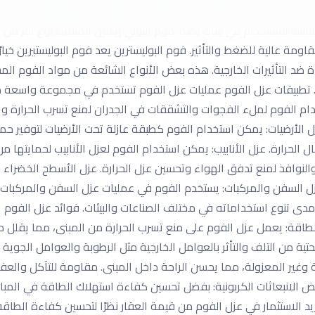
ش، مما يجعله مادة مثالية لملء الفجوات والتشققات. فوم البولي إيثيلي
سبًا للاستخدام في بيئات رطبة. فوم البولي إيثيلين المتقاط نوع آخر من
مة عالية للضغط والتأثير. فوم البوليسترين يعد فوم البوليستيرين خيارًا
ة ضد التأثيرات الخارجية. هذه بعض الأنواع الشائعة من مواد الفوم 
مبنى. تطبيقات عزل الفوم عمليات عزل الفوم تستخدم في مجموعة واسعة
خدام الفوم لملء الفجوات والتشققات في الجدران لمنع تسرب الحرارة 
 الأرضيات: يمكن استخدام الفوم كطبقة عازلة تحت الأرضيات لتوفير حم
الحرارة. عزل الأنابيب: يمكن استخدام الفوم لعزل الأنابيب لحمايتها من 
والنوافذ لمنع تدفق الهواء وتحسين عزل الحرارة. عزل الأسطح الخضرا
 السفن والمركبات: يستخدم الفوم في عمليات عزل السفن والمركبات لت
دى تنوع استخداماته في مختلف الصناعات والبيئات. فوائد عزل الفوم 
ر الطاقة: يعمل عزل الفوم على منع تسرب الحرارة من المبنى، مما يقلل 
حتية من التلف والتأثر بالعوامل الخارجية مثل الرطوبة والعوامل الجوية 
 وغير المعزولة، مما يحسن الراحة داخل المبنى. مقاومة للتآكل والعفن
فض الانبعاثات الكربونية: بفضل تحسين كفاءة استهلاك الطاقة في المب
يزيد الاستثمار في عزل الفوم من قيمة العقار نظرًا لتحسين كفاءة الطا