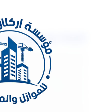
شركة عزل فوم بالاحساء 053333479 عزل الاسطح ع
شركة عزل فوم بالاح
واسع في صناعة البناء والهندسة المدنية، وتقدم حلا فع
عنصراً أساسياً في صناعة البناء والهندسة المدنية نظرا
تسرب الحرارة، مما يقلل من الحمل على أنظمة التدفئة وا
الخارجية مثل الرطوبة والعوامل الجوية القاسية. تحسين
خلال الجدران والأسقف. تقليل انبعاثات الكربون: باعتبا
الحراري. زيادة قيمة العقار: تحسين كفاءة العزل يمكن أ
إيجابي كبير على كفاءة الطاقة وراحة السكان داخل الم
الفوم التي يمكن استخدامها في عمليات العزل، وتشمل 