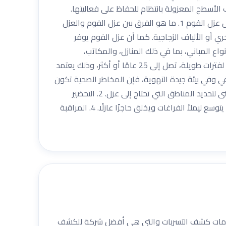
أسطح المعزولة بانتظام للحفاظ على فعاليتها.
التعامل مع الرطوبة: إذا كانت هناك أي مشاكل بالرطوبة، قم بمعالجتها سريعًا لضمان استمرار فعالية العزل. أسئلة شائعة حول عزل الفوم 1. ما هو الفرق بين عزل الفوم والعزل
ي أو الألياف الزجاجية. كما أن عزل الفوم يوفر
ميع أنواع المباني، بما في ذلك المنازل، والمكاتب،
والمرافق الصناعية. يمكن تخصيصه ليناسب احتياجات كل مشروع. 3. ما هي مدة صلاحية عزل الفوم؟ عادةً ما يدوم عزل الفوم لفترات طويلة، تصل إلى 25 عامًا أو أكثر، وذلك يعتمد
م بشكل احترافي وفي بيئة جيدة التهوية، فإن المخاطر الصحية تكون
ضئيلة. من المهم اتباع إرشادات السلامة أثناء التركيب. خطوات تنفيذ عزل الفوم 1. التقييم الأولي تبدأ العملية بتقييم شامل للمبنى لتحديد المناطق التي تحتاج إلى عزل. 2. التحضير
يتضمن ذلك تنظيف الأسطح وضمان عدم وجود رطوبة أو تلف. 3. التطبيق يتم رش أو صب الفوم على الأسطح المستهدفة، حيث يتوسع ليملأ الفراغات ويخلق حاجزًا عازلًا. 4. المراقبة
ت خدمات كشف التسربات والتي هي أفضل شركة للكشف