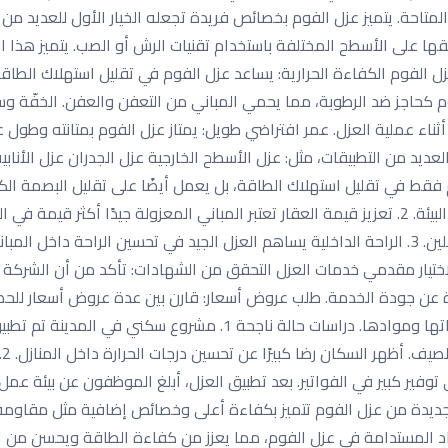
متاحة. يتميز عزل الفوم بخصائص فريدة تجعله الخيار الأول للعديد من
ها على الأسطح المختلفة باستخدام تقنيات الرش أو الصب. يتميز هذا الن
عزل الفوم الكفاءة الحرارية: يساعد عزل الفوم في تقليل استهلاك الط
م كحاجز ضد الرطوبة، مما يحمي المباني من التعفن والعفن. الخفّة وس
ء عملية العزل. عمر افتراضي طويل: يمتاز عزل الفوم بمتانته وطول عمره
يد من التطبيقات، مثل: عزل الأسطح الخارجية عزل الجدران عزل الأنابي
م فقط في تقليل استهلاك الطاقة، بل يعمل أيضًا على تقليل البصمة الكر
التكييف والتدفئة، يمكن للمباني أن تساهم في حماية البيئة. 2. تعزيز قيمة العقار تعتبر المباني ا
قيمة الممتلكات وجعلها أكثر جاذبية للمشترين المحتملين. 3. الراحة الداخلية يساهم العزل الجيد في
 لاختيار مقدمي خدمات العزل التحقق من الشهادات: تأكد من أن الشركة ل
ة عن جودة الخدمة. طلب عروض أسعار: قارن بين عدة عروض أسعار للح
الضمانات: تأكد من أن الشركة تقدم ضمانات على خدماتها وموادها. دراس
أ
د المستدامة في عزل الفوم، مما يعزز من كفاءة الطاقة ويحسن من الأثر