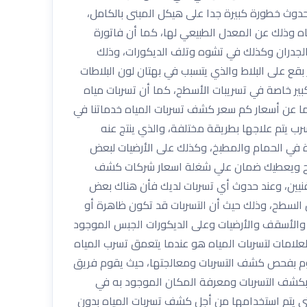
حدوث خطورة كبيرة جدا على هيكل المبنى بالكامل،
مياه وذلك عن المعدل الطبيعي لها، كما أن فاتورة
والجدران وكذلك في تشوه وتلف الديكورات، وذلك
بقع على البلاط والذي يتسبب في بهتان لون البلاطات
ير خاصة في تسريبات الأسطح، كما أن تسربات مياه
 أما عن أسعار كم سعر كشف تسربات المياه خدماتنا في
 يتم علاجها بطريقة مختلفة، والذي ينتج عنه
 في الحمام والمطبخ، وكذلك على الأرضيات لبعض
كشف سعرة ١٥٠ ريال سعودي يخصم من قيمة الإصلاح ويعطيك ضمان علي شغلة اسعار شركات كشف
لفنيين، وعند حدوث أي تسربات لديك فأن هناك بعض
ن السطح، وذلك حيث أن التسربات قد تكون ظاهرة أو
ان والأسقف والأرضيات وعلى الديكورات الجبس الموجود
علامات لتسربات المياه هو عندما يتعمق تسرب المياه
نقوم بفحص كشف التسربات ومعالجتها، حيث يقوم فريق
 بكشف التسربات ومعرفة المكان الموجود به في
لتي يتم استخدامها من أجل كشف تسربات المياه بدون