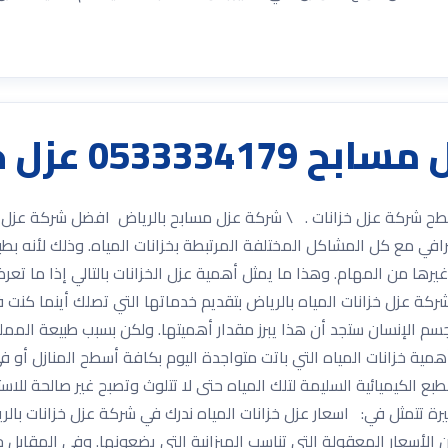
ل حمامات عزل اسطح
053 عزل حمامات عزل اسطح شركة عزل خزانات . \ شركة عزل مسابح بالرياض افضل ش
افي مع كل المشاكل المختلفة المرتبطة بخزانات المياه. وذلك لأنه بطبي
رها من المهام. وهذا ما يمثل أهمية عزل الخزانات بالتالي إذا ما تعر
ركة عزل خزانات المياه بالرياض بتقديم خدماتها التي تصلك أينما كن
لرياض بالنظر إلى أن المياه تمثل نحو 70% من جسم الإنسان ستجد أن هذا يبرز مقدار أهميتها. ولكن ب
همية خزانات المياه التي باتت متواجدة اليوم بكافة أسطح المنازل أو 
ع الكيميائية السليمة لتلك المياه حتى لا تتلوث وتصبح غير صالحة للاست
بيرة تتمثل في: اسعار عزل خزانات المياه ندرك في شركة عزل خزانات با
عن الأسعار المعقولة التي تناسب الميزانية التي يضعونها. وفي المقابل