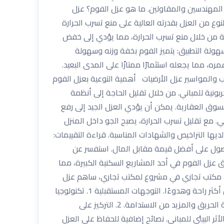
 المهندسين والمقاولين. ما هو عزل الفوم؟ عزل
وع من العزل بقدرته العالية على منع تسرب الحرارة
اقة من خلال منع تسرب الحرارة، مما يؤدي إلى خفض
هولة التطبيق: يتميز الفوم بخفة وزنه وسهولة
، مما يجعله استثمارًا ممتازًا على المدى البعيد.
ب والمواسير عزل الأرضيات أهمية التوعية بعزل الفوم
بونية للمباني. من خلال تقليل الحاجة إلى أنظمة
لمعزولة جيدًا أكثر قيمة في السوق العقارية. يمكن أن يؤدي العزل الجيد إلى رفع
 تحسين الراحة داخل المباني. مع تقليل تسرب الحرارة، يصبح الجو داخل المنزل
ديها التراخيص والشهادات المناسبة. قراءة التقييمات:
صول على أفضل قيمة مقابل المال. استفسر عن
ات حالة ناجحة 1. مشروع سكني في المدينة تم تطبيق عزل الفوم في أحد المشاريع السكنية الكبيرة، مما
دى إلى تقليل تكاليف الطاقة بنسبة 30% خلال فصل الصيف. أظهر السكان رضا كبيرًا عن تحسين درجات الحرارة داخل المنازل. 2. مكتب تجاري في مشروع لمكتب تجاري، ساهم عزل
الفوم في تقليل استخدام أنظمة التكييف، مما أدى إلى توفير كبير في الفواتير. بعد تطبيق العزل، أبلغ الموظفون عن بيئة عمل أكثر راحة وهدوءًا. التوجهات المستقبلية 1. تكنولوجيا
العزل المتقدمة مع تقدم التكنولوجيا، يتم تطوير أنواع جديدة من عزل الفوم تتميز بكفاءة أعلى وخصائص إضافية مثل مقاومة الحريق والمزيد من الاستدامة. 2. التركيز على
 البيئي للمباني. نصائح إضافية للحفاظ على العزل