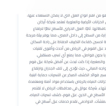
الجدران الحفاظ على حديد التسليح من الصدأ رفع
حماية منزله أو منشأته. أنواع العزل التي نقدمها في
 من أهم أنواع العزل التي لا يمكن الاستغناء عنها،
خزانات الأرضية والعلوية تعتمد شركة أركان
ا. ثانيًا: العزل الحراري للأسطح نظرًا لارتفاع
ارة من السطح إلى داخل المبنى، مما يوفر بيئة مريحة
ية تحسين كفاءة التكييف الحفاظ على راحة السكان
ُعد عزل الفوم في الرياض من أحدث وأقوى تقنيات
وايا بدون فواصل، مما يمنع أي تسرب مستقبلي.
ة والصغيرة إذا كنت تبحث عن أفضل شركة عزل فوم
واجه المباني، حيث تؤدي إلى تلف الجدران وارتفاع
ر. فوائد الكشف المبكر عن التسربات: حماية البنية
خزانات المياه بالرياض باستخدام مواد آمنة ومعتمدة
انتهاء. شركة عوازل في محافظات الرياض لا تقتصر
الأسطح في الخرج، عزل فوم، كشف تسربات المياه،
المنشآت. الدوادمي نقدم خدمات عزل أسطح في