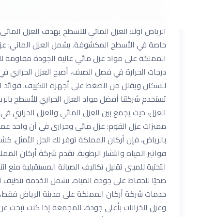
الأسطح: حماية المبنى من تسربات المياه والأمطار تقل
قيمة العقار على المدى الطويل لذلك فإن الاستعانة بـ
الرياض أولًا: العزل المائي للأسطح يهدف العزل المائي
خاصة في الأسطح المكشوفة. يشمل العزل المائي: عزل ا
المملكة على مواد عزل مائي عالية الجودة مقاومة للميا
درجات الحرارة في فصل الصيف، أصبح العزل الحراري في ا
للسكان ويقلل من الضغط على أجهزة التكييف. فوائد ال
تستخدم شركتنا أفضل مواد العزل الحراري للأسطح بالري
العزل، حيث يجمع بين العزل المائي والعزل الحراري في
مميزات عزل الفوم: عزل مائي وحراري في آن واحد عمر
بالرياض، فإن أركان المملكة توفر لك الحل الأمثل. كشف
فواتير المياه وانتشار الرطوبة. تقدم شركة أركان المم
التحتية للمبنى تقليل تكاليف الصيانة المستقبلية منع 
صحيًا للحفاظ على جودة المياه. تشمل الخدمة تنظيف ال
خدمات شركة أركان المملكة على مدينة الرياض فقط، ب
وعزل الخزانات بأعلى جودة. المجمعة إذا كنت تبحث 