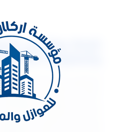
شركة عوازل في الريا
والمقاولات العامة 0533334179
شركة عوازل في الرياض ومحافظاتها | أركان المملكة لل
المناخية القاسية، مثل ارتفاع درجات الحرارة صيفًا، و
احترافية في عزل الأسطح والعزل المائي والعزل الحراري و
على سلامة المباني وتقليل تكاليف الصيانة والكهرباء 
تقديم خدمات عزل الأسطح بالرياض ومحافظات الرياض ب
في الرياض يُعتبر عزل الأسطح في الرياض من أهم الخطوا
العزل الجيد يعمل كحاجز يمنع تسرب الحرارة والرطوبة،