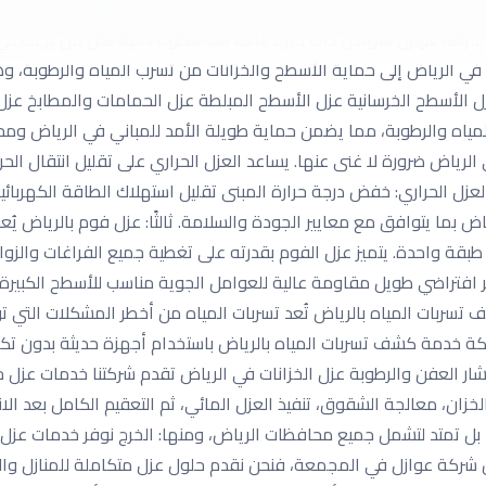
يل استهلاك الكهرباء الناتج عن تشغيل المكيفات منع تشققات الأسطح و
 شركة عوازل بالرياض ذات خبرة عالية تُعد خطوة ذكية لكل من يرغب في 
 في الرياض إلى حماية الأسطح والخزانات من تسرب المياه والرطوبة، وهو
لأسطح الخرسانية عزل الأسطح المبلطة عزل الحمامات والمطابخ عزل ال
ه والرطوبة، مما يضمن حماية طويلة الأمد للمباني في الرياض ومحافظاته
لرياض ضرورة لا غنى عنها. يساعد العزل الحراري على تقليل انتقال الحر
عزل الحراري: خفض درجة حرارة المبنى تقليل استهلاك الطاقة الكهربائ
اض بما يتوافق مع معايير الجودة والسلامة. ثالثًا: عزل فوم بالرياض ي
 طبقة واحدة. يتميز عزل الفوم بقدرته على تغطية جميع الفراغات والز
 افتراضي طويل مقاومة عالية للعوامل الجوية مناسب للأسطح الكبير
 تسربات المياه بالرياض تُعد تسربات المياه من أخطر المشكلات التي ت
لكة خدمة كشف تسربات المياه بالرياض باستخدام أجهزة حديثة بدون تكسي
انتشار العفن والرطوبة عزل الخزانات في الرياض تقدم شركتنا خدمات عزل 
خزان، معالجة الشقوق، تنفيذ العزل المائي، ثم التعقيم الكامل بعد ال
ل تمتد لتشمل جميع محافظات الرياض، ومنها: الخرج نوفر خدمات عزل 
عن شركة عوازل في المجمعة، فنحن نقدم حلول عزل متكاملة للمنازل و