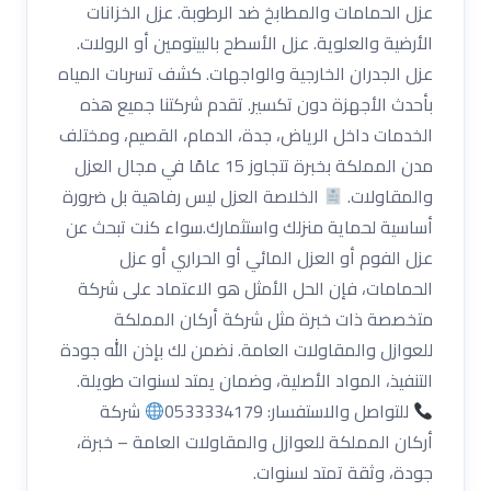
عزل الحمامات والمطابخ ضد الرطوبة. عزل الخزانات
الأرضية والعلوية. عزل الأسطح بالبيتومين أو الرولات.
عزل الجدران الخارجية والواجهات. كشف تسربات المياه
بأحدث الأجهزة دون تكسير. تقدم شركتنا جميع هذه
الخدمات داخل الرياض، جدة، الدمام، القصيم، ومختلف
مدن المملكة بخبرة تتجاوز 15 عامًا في مجال العزل
والمقاولات.
الخلاصة العزل ليس رفاهية بل ضرورة
أساسية لحماية منزلك واستثمارك.سواء كنت تبحث عن
عزل الفوم أو العزل المائي أو الحراري أو عزل
الحمامات، فإن الحل الأمثل هو الاعتماد على شركة
متخصصة ذات خبرة مثل شركة أركان المملكة
للعوازل والمقاولات العامة. نضمن لك بإذن الله جودة
التنفيذ، المواد الأصلية، وضمان يمتد لسنوات طويلة.
للتواصل والاستفسار: 0533334179
شركة
أركان المملكة للعوازل والمقاولات العامة – خبرة،
جودة، وثقة تمتد لسنوات.