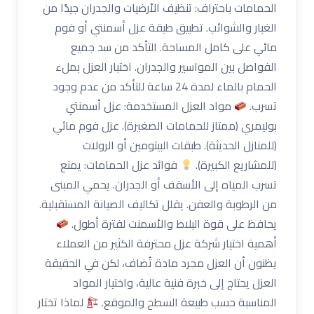
الحمامات باحتراف: تنظيف الأرضيات والجدران جيدًا من
الغبار والشوائب. تطبيق طبقة عزل أسمنتي أو فوم
مائي على كامل المساحة. التأكد من سد جميع
الفواصل بين المواسير والجدران. اختبار العزل بملء
الحمام بالماء لمدة 24 ساعة للتأكد من عدم وجود
تسرب.
مواد العزل المستخدمة: عزل أسمنتي
بوليمري (ممتاز للحمامات الصغيرة). عزل فوم مائي
(للمنازل الحديثة). طبقات البيتومين أو الرولات
(للمشاريع الكبيرة).
فوائد عزل الحمامات: يمنع
تسرب المياه إلى الأسقف أو الجدران. يحمي المبنى
من الرطوبة والعفن. يقلل تكاليف الصيانة المستقبلية.
يحافظ على قوة البلاط والأسمنت لفترة أطول.
أهمية اختيار شركة عزل محترفة الكثير من العملاء
يظنون أن العزل مجرد مادة تُضاف، لكن في الحقيقة
العزل يحتاج إلى خبرة فنية عالية، واختيار المواد
المناسبة حسب طبيعة السطح والموقع.
لماذا تختار