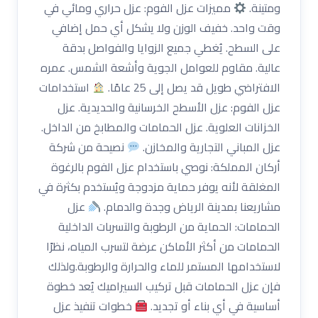
ومتينة.
مميزات عزل الفوم: عزل حراري ومائي في
وقت واحد. خفيف الوزن ولا يشكل أي حمل إضافي
على السطح. يُغطي جميع الزوايا والفواصل بدقة
عالية. مقاوم للعوامل الجوية وأشعة الشمس. عمره
الافتراضي طويل قد يصل إلى 25 عامًا.
استخدامات
عزل الفوم: عزل الأسطح الخرسانية والحديدية. عزل
الخزانات العلوية. عزل الحمامات والمطابخ من الداخل.
عزل المباني التجارية والمخازن.
نصيحة من شركة
أركان المملكة: نوصي باستخدام عزل الفوم بالرغوة
المغلقة لأنه يوفر حماية مزدوجة ويُستخدم بكثرة في
مشاريعنا بمدينة الرياض وجدة والدمام.
عزل
الحمامات: الحماية من الرطوبة والتسربات الداخلية
الحمامات من أكثر الأماكن عرضة لتسرب المياه، نظرًا
لاستخدامها المستمر للماء والحرارة والرطوبة.ولذلك
فإن عزل الحمامات قبل تركيب السيراميك يُعد خطوة
أساسية في أي بناء أو تجديد.
خطوات تنفيذ عزل