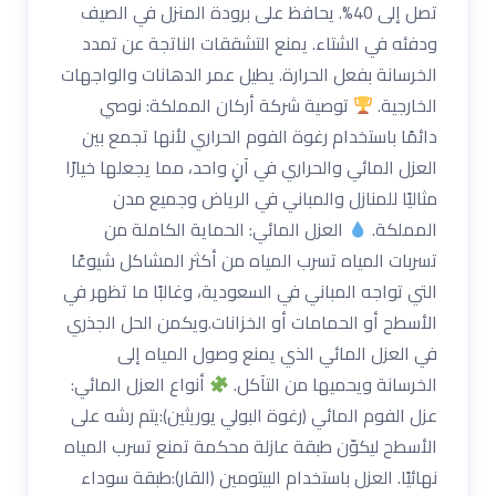
تصل إلى 40%. يحافظ على برودة المنزل في الصيف
ودفئه في الشتاء. يمنع التشققات الناتجة عن تمدد
الخرسانة بفعل الحرارة. يطيل عمر الدهانات والواجهات
الخارجية.
توصية شركة أركان المملكة: نوصي
دائمًا باستخدام رغوة الفوم الحراري لأنها تجمع بين
العزل المائي والحراري في آنٍ واحد، مما يجعلها خيارًا
مثاليًا للمنازل والمباني في الرياض وجميع مدن
المملكة.
العزل المائي: الحماية الكاملة من
تسربات المياه تسرب المياه من أكثر المشاكل شيوعًا
التي تواجه المباني في السعودية، وغالبًا ما تظهر في
الأسطح أو الحمامات أو الخزانات.ويكمن الحل الجذري
في العزل المائي الذي يمنع وصول المياه إلى
الخرسانة ويحميها من التآكل.
أنواع العزل المائي:
عزل الفوم المائي (رغوة البولي يوريثين):يتم رشه على
الأسطح ليكوّن طبقة عازلة محكمة تمنع تسرب المياه
نهائيًا. العزل باستخدام البيتومين (القار):طبقة سوداء