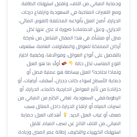
وحماية المباني من التلف، وتقليل استهلاك الطاقة.
ومع التغيرات المناخية في السعودية وارتفاع درجات
الحرارة، أصبح العزل بأنواعه المختلفة (الفوم، المائي،
الحراري، وعزل الحمامات) ضرورة لا غنى عنها لكل
منزل أو منشأة. في هذا المقال الشامل من شركة
أركان المملكة للعوازل والمقاولات العامة، سنتعرف
بالتفصيل على أنواع العوازل، وفوائدها، وكيفية اختيار
النوع المناسب لكل حالة
أولًا: ما هو العزل
ولماذا نحتاجه؟ العزل ببساطة هو عملية فصل أو
حماية الأسطح (سواء كانت جدران، أسقف، أرضيات، أو
خزانات) من تأثير العوامل الخارجية كالماء، الحرارة، أو
الرطوبة.ففي السعودية، تعاني الكثير من المباني من
تسربات المياه أو ارتفاع الحرارة داخل المنازل بسبب
ضعف أو غياب العزل الجيد.
أهداف العزل: حماية
المباني من التلف الناتج عن تسرب المياه. تقليل
استهلاك الكهرباء والتكييف. إطالة عمر المبنى وزيادة