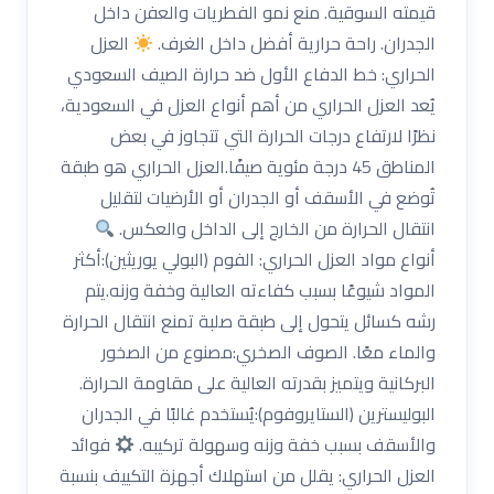
قيمته السوقية. منع نمو الفطريات والعفن داخل
الجدران. راحة حرارية أفضل داخل الغرف.
العزل
الحراري: خط الدفاع الأول ضد حرارة الصيف السعودي
يُعد العزل الحراري من أهم أنواع العزل في السعودية،
نظرًا لارتفاع درجات الحرارة التي تتجاوز في بعض
المناطق 45 درجة مئوية صيفًا.العزل الحراري هو طبقة
تُوضع في الأسقف أو الجدران أو الأرضيات لتقليل
انتقال الحرارة من الخارج إلى الداخل والعكس.
أنواع مواد العزل الحراري: الفوم (البولي يوريثين):أكثر
المواد شيوعًا بسبب كفاءته العالية وخفة وزنه.يتم
رشه كسائل يتحول إلى طبقة صلبة تمنع انتقال الحرارة
والماء معًا. الصوف الصخري:مصنوع من الصخور
البركانية ويتميز بقدرته العالية على مقاومة الحرارة.
البوليسترين (الستايروفوم):يُستخدم غالبًا في الجدران
والأسقف بسبب خفة وزنه وسهولة تركيبه.
فوائد
العزل الحراري: يقلل من استهلاك أجهزة التكييف بنسبة