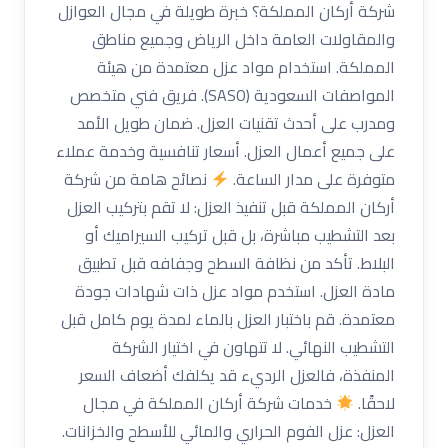
شركة أركان المملكة؟ خبرة طويلة في مجال العوازل
والمقاولات العامة داخل الرياض وجميع مناطق
المملكة. استخدام مواد عزل معتمدة من هيئة
المواصفات السعودية (SASO). فريق فني متخصص
ومدرب على أحدث تقنيات العزل. ضمان طويل الأمد
على جميع أعمال العزل. أسعار تنافسية وخدمة عملاء
متوفرة على مدار الساعة.
نصائح هامة من شركة
أركان المملكة قبل تنفيذ العزل: لا تقم بتركيب العزل
بعد التشطيب مباشرة، بل قبل تركيب السيراميك أو
البلاط. تأكد من نظافة السطح وجفافه قبل تطبيق
مادة العزل. استخدم مواد عزل ذات شهادات جودة
معتمدة. قم باختبار العزل بالماء لمدة يوم كامل قبل
التشطيب النهائي. لا تتهاون في اختيار الشركة
المنفذة، فالعزل الرديء قد يكلفك أضعاف السعر
لاحقًا.
خدمات شركة أركان المملكة في مجال
العزل: عزل الفوم الحراري والمائي للأسطح والخزانات.