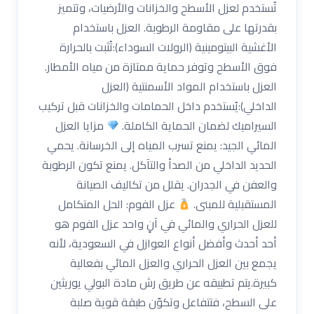
تُستخدم لعزل الأسطح والخزانات والأرضيات، وتتميز
بقدرتها على مقاومة الرطوبة. العزل باستخدام
الأغشية البيتومينية (الرولات السوداء):تُثبت بالحرارة
فوق الأسطح وتوفر حماية ممتازة من مياه الأمطار.
العزل باستخدام المواد الأسمنتية (العزل
الداخلي):يُستخدم داخل الحمامات والخزانات قبل تركيب
السيراميك لضمان الحماية الكاملة.
مزايا العزل
المائي الجيد: يمنع تسرب المياه إلى الخرسانة. يحمي
الحديد الداخلي من الصدأ والتآكل. يمنع تكون الرطوبة
والعفن في الجدران. يقلل من تكاليف الصيانة
المستقبلية للمبنى.
عزل الفوم: الحل المتكامل
للعزل الحراري والمائي في آنٍ واحد عزل الفوم هو
أحد أحدث وأفضل أنواع العوازل في السعودية، لأنه
يجمع بين العزل الحراري والعزل المائي بفعالية
كبيرة.يتم تطبيقه عن طريق رش مادة البولي يوريثين
على السطح، فتتفاعل وتكوّن طبقة قوية صلبة