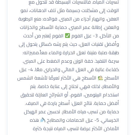
تسربات المياه. فالتسربات البسيطة قد تتحول مع
الوقت إلى مشكلات جسيمة مثل تلف الدهانات، نمو
العفن، وانهيار أجزاء من المبنى. فوائده: منع الرطوبة
والعفن. إطالة عمر المبنى. حماية الأسطح والخزانات
من التآكل. 3- عزل الفوم
الفوم يُعتبر من أحدث
وأفضل تقنيات العزل، حيث يتم رشه كسائل يتحول إلى
طبقة صلبة متينة تعزل الحرارة والماء معاً.مميزاته:
سرعة التنفيذ. خفة الوزن وعدم الضغط على المبنى.
كفاءة عالية في العزل المائي والحراري معًا. 4- عزل
الأسطح
الأسطح هي الأكثر تعرضًا لأشعة الشمس
والأمطار، لذلك فهي تحتاج إلى عناية خاصة. يتم
استخدام البيتومين، الفوم، أو الشرائح العازلة لتحقيق
أفضل حماية. نتائج العزل: أسطح باردة في الصيف.
حماية من تسرب مياه الأمطار. تحسين عمر الهيكل
الخرساني. 5- عزل الحمامات والمطابخ
هذه
الأماكن الأكثر عرضة لتسرب المياه نتيجة كثرة