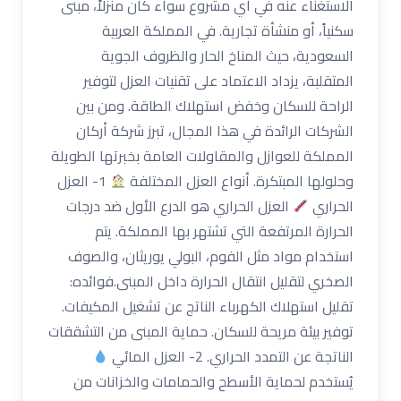
الاستغناء عنه في أي مشروع سواء كان منزلاً، مبنى
سكنياً، أو منشأة تجارية. في المملكة العربية
السعودية، حيث المناخ الحار والظروف الجوية
المتقلبة، يزداد الاعتماد على تقنيات العزل لتوفير
الراحة للسكان وخفض استهلاك الطاقة. ومن بين
الشركات الرائدة في هذا المجال، تبرز شركة أركان
المملكة للعوازل والمقاولات العامة بخبرتها الطويلة
وحلولها المبتكرة. أنواع العزل المختلفة
1- العزل
الحراري
العزل الحراري هو الدرع الأول ضد درجات
الحرارة المرتفعة التي تشتهر بها المملكة. يتم
استخدام مواد مثل الفوم، البولي يوريثان، والصوف
الصخري لتقليل انتقال الحرارة داخل المبنى.فوائده:
تقليل استهلاك الكهرباء الناتج عن تشغيل المكيفات.
توفير بيئة مريحة للسكان. حماية المبنى من التشققات
الناتجة عن التمدد الحراري. 2- العزل المائي
يُستخدم لحماية الأسطح والحمامات والخزانات من