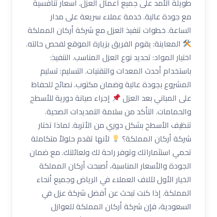
طويلة الأمد على جميع أعمال العزل. أسعار تنافسية
مع جودة عالية. خدمة عملاء سريعة على مدار
الساعة. خطوات تنفيذ العزل مع شركة أركان المملكة
المعاينة: يقوم الفريق بزيارة الموقع لفحص حالته.
اختيار المواد: تحديد نوع العزل المناسب. التنفيذ:
باستخدام أحدث المعدات والتقنيات. التسليم: تسليم
المشروع بجودة عالية وضمان مكتوب. نصائح للحفاظ
على المباني بعد العزل
إجراء صيانة دورية للأسطح
والحمامات. التأكد من سلامة التمديدات الصحية.
تنظيف الأسطح بشكل دوري من الأتربة. لماذا تختار
شركة أركان المملكة؟
لأنها تقدم حلولاً متكاملة
تحمي استثماراتك وتوفر راحة لك ولعائلتك. مع ضمان
الجودة والأسعار المناسبة، أصبحت أركان المملكة
الخيار الأول لآلاف العملاء في الرياض وجميع أنحاء
المملكة. إذا كنت تبحث عن أفضل شركة عزل في
السعودية، فإن شركة أركان المملكة للعوازل