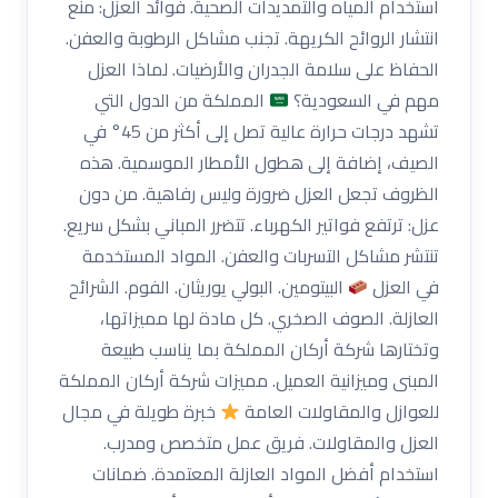
استخدام المياه والتمديدات الصحية. فوائد العزل: منع
انتشار الروائح الكريهة. تجنب مشاكل الرطوبة والعفن.
الحفاظ على سلامة الجدران والأرضيات. لماذا العزل
مهم في السعودية؟
المملكة من الدول التي
تشهد درجات حرارة عالية تصل إلى أكثر من 45° في
الصيف، إضافة إلى هطول الأمطار الموسمية. هذه
الظروف تجعل العزل ضرورة وليس رفاهية. من دون
عزل: ترتفع فواتير الكهرباء. تتضرر المباني بشكل سريع.
تنتشر مشاكل التسربات والعفن. المواد المستخدمة
في العزل
البيتومين. البولي يوريثان. الفوم. الشرائح
العازلة. الصوف الصخري. كل مادة لها مميزاتها،
وتختارها شركة أركان المملكة بما يناسب طبيعة
المبنى وميزانية العميل. مميزات شركة أركان المملكة
للعوازل والمقاولات العامة
خبرة طويلة في مجال
العزل والمقاولات. فريق عمل متخصص ومدرب.
استخدام أفضل المواد العازلة المعتمدة. ضمانات