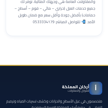
والمقاولات العامة هي وجهتك المثالية. نوفر لك
جميع خدمات العزل (حراري – مائي – فوم – أسطح –
حمامات) بأفضل جودة وأقل سعر مع ضمان طويل
الأمد.
للتواصل المباشر: 0533334179
أركان المملكة
أ
للعوازل والمقاولات
متخصصون في عزل الأسطح والخزانات وكشف تسربات المياه وترميم
المباني في جميع أنحاء المملكة العربية السعودية.