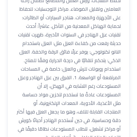
لحفظ المنتجات. ورش العمل والمصانع: لضمان راحة
العاملين وتقليل الضوضاء. مراكز اللوجستيات: للحفاظ
على الأجهزة والمعدات. هناجر السيارات أو الطائرات:
لحماية الهياكل المعدنية من التآكل. عاشراً: أحدث
تقنيات عزل الهناجر في السنوات الأخيرة، ظهرت تقنيات
حديثة رفعت من كفاءة العزل مثل: العزل باستخدام
النانو تكنولوجي: يوفر عزلًا فائق الرقة والخفة. العزل
الذكي: يتحكم تلقائيًا في درجة الحرارة وفقًا للمناخ.
استخدام روبوتات للرش والعزل: خاصة في المساحات
المرتفعة أو الواسعة. 1. الفرق بين عزل الهناجر وعزل
المستودعات رغم التشابه في الهيكل، إلا أن
المستودعات عادةً ما تستخدم لتخزين مواد حساسة
مثل الأغذية، الأدوية، المعدات الإلكترونية، أو
المنتجات القابلة للتلف، وهو ما يجعل العزل فيها أكثر
دقة وحساسية. في حين تُستخدم الهناجر أحيانًا كورش
أو مراكز تشغيل، تتطلب المستودعات نظامًا دقيقًا في