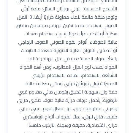
الأسمنتي: خليط من الأسمنت ومضافات كيميائية لعزل
الأسطح الخرسانية. البولي يوريثان السائل: مادة تُرشّ
وتوفر طبقة مانعة للماء معزولة حراريًا أيضًا. 3. العزل
الصوتي يستخدم عندما تكون الهناجر قريبة من مناطق
سكنية أو تتطلب عزلًا صوتيًا بسبب استخدام معدات
عالية الضوضاء. ألواح الفوم الصوتي الصوف الزجاجي
أو الصخري الألواح العازلة الصوتية متعددة الطبقات
رابعاً: المواد المستخدمة في عزل الهناجر تختلف
المواد بحسب نوع العزل المطلوب، ومن أهم المواد
الشائعة الاستخدام: المادة الاستخدام الرئيسي
المميزات بولي يوريثان حراري ومائي فعالية عالية،
خفة وزن، سهولة التطبيق بيتومين مائي مقاوم قوي
للرطوبة، يتحمل درجات حرارة عالية صوف صخري حراري
وصوتي مقاومة حريق، عزل فعال فوم رغوي حراري
خفيف، قابل للرش، يملأ الفجوات ألواح البوليسترين
حراري اقتصادية، خفيفة وسهلة التركيب خامساً: