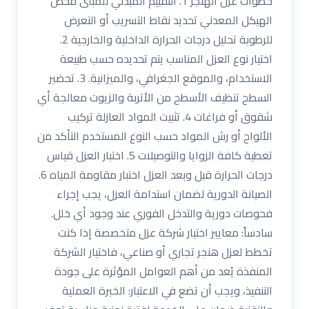
خطوات عزل الهنجر 1. التقييم المبدئي للمبنى فحص
الهيكل المعدني تحديد نقاط التسريب أو التعرض
للرطوبة تحليل درجات الحرارة الداخلية والخارجية 2.
اختيار نوع العزل المناسب يتم تحديده حسب طبيعة
الاستخدام، والموقع الجغرافي، والميزانية. 3. تحضير
السطح تنظيف الأسطح من الأتربة والزيوت معالجة أي
شقوق أو فراغات 4. تثبيت المواد العازلة تركيب
الألواح أو رش المواد حسب النوع المستخدم التأكد من
تغطية كافة الزوايا والتوصيلات 5. اختبار العزل قياس
درجات الحرارة قبل وبعد العزل اختبار مقاومة المياه 6.
الصيانة الدورية لضمان استدامة العزل، يجب إجراء
فحوصات دورية والتدخل الفوري عند وجود أي خلل.
سادساً: معايير اختيار شركة عزل متخصصة إذا كنت
تخطط لعزل هنجر تجاري أو صناعي، فاختيار الشركة
المنفذة يُعد من أهم العوامل المؤثرة على جودة
التنفيذ، ويجب أن تضع في الاعتبار: الخبرة العملية