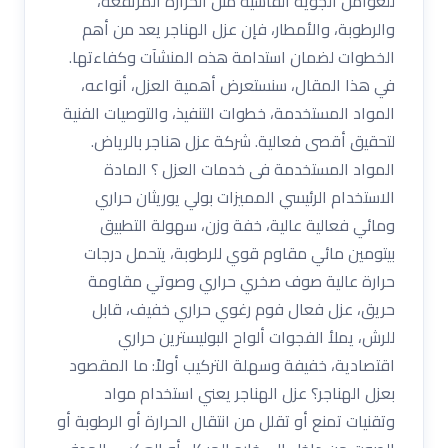
للعوامل الجوية القاسية مثل الحرارة المرتفعة،
والرطوبة، والأمطار، فإن عزل الهناجر يعد من أهم
الخطوات لضمان استدامة هذه المنشآت وكفاءتها.
في هذا المقال، سنستعرض أهمية العزل، أنواعه،
المواد المستخدمة، خطوات التنفيذ، والتوصيات الفنية
لتحقيق أقصى فعالية. شركة عزل هناجر بالرياض.
المواد المستخدمة فى خدمات العزل ؟ المادة
الاستخدام الرئيسي المميزات بولي يوريثان حراري
ومائي فعالية عالية، خفة وزن، سهولة التطبيق
بيتومين مائي مقاوم قوي للرطوبة، يتحمل درجات
حرارة عالية صوف صخري حراري وصوتي مقاومة
حريق، عزل فعال فوم رغوي حراري خفيف، قابل
للرش، يملأ الفجوات ألواح البوليسترين حراري
اقتصادية، خفيفة وسهلة التركيب أولاً: ما المقصود
بعزل الهناجر؟ عزل الهناجر يعني استخدام مواد
وتقنيات تمنع أو تقلل من انتقال الحرارة أو الرطوبة أو