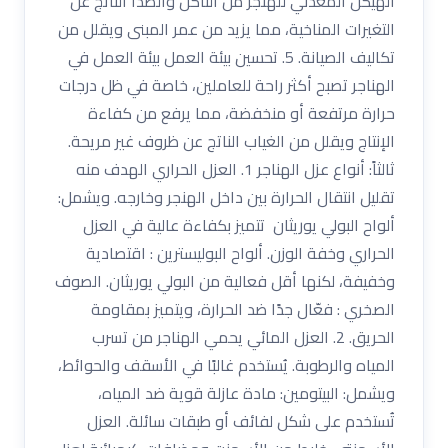
الهيكل المعدني للهنجر من التآكل والصدأ الناتج عن
التغيرات المناخية، مما يزيد من عمر المبنى ويقلل من
تكاليف الصيانة. 5. تحسين بيئة العمل بيئة العمل في
الهناجر تصبح أكثر راحة للعاملين، خاصة في ظل درجات
حرارة مرتفعة أو منخفضة، مما يرفع من كفاءة
الإنتاج ويقلل من الغياب الناتج عن ظروف غير مريحة.
ثالثاً: أنواع عزل الهناجر 1. العزل الحراري الهدف منه
تقليل انتقال الحرارة بين داخل الهنجر وخارجه. ويشمل:
ألواح البولي يوريثان تتميز بكفاءة عالية في العزل
الحراري وخفة الوزن. ألواح البوليسترين : اقتصادية
وخفيفة، لكنها أقل فعالية من البولي يوريثان. الصوف
الصخري : فعّال جدًا ضد الحرارة، ويتميز بمقاومة
الحريق. 2. العزل المائي يحمي الهناجر من تسرب
المياه والرطوبة. يُستخدم غالبًا في الأسقف والحوائط،
ويشمل: البيتومين: مادة عازلة قوية ضد المياه،
تُستخدم على شكل لفائف أو طبقات سائلة. العزل