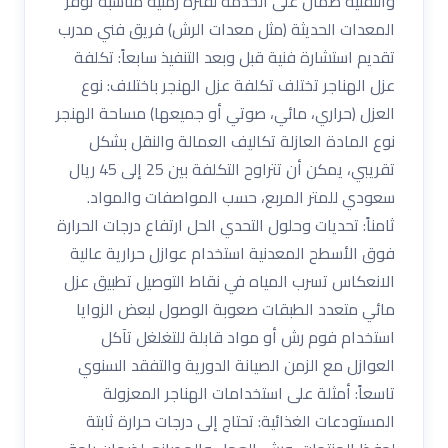
والتقنية ضمان على الخدمة لفترة زمنية مناسبة توفر
المعدات الحديثة (مثل معدات الرش) فريق فني مدرب
تقديم استشارة فنية قبل وبعد التنفيذ سابعاً: تكلفة
عزل الهناجر تختلف تكلفة عزل الهنجر باختلاف: نوع
العزل (حراري، مائي، صوتي أو جميعها) مساحة الهنجر
نوع المادة العازلة تكاليف العمالة والنقل بشكل
تقريبي، يمكن أن تتراوح التكلفة بين 25 إلى 45 ريال
سعودي للمتر المربع، حسب المواصفات والمواد.
ثامناً: تحديات وحلول التحدي الحل ارتفاع درجات الحرارة
فوق الأسطح المعدنية استخدام عوازل حرارية عالية
الانعكاس تسرب المياه في نقاط التوصيل تطبيق عزل
مائي متعدد الطبقات صعوبة الوصول لبعض الزوايا
استخدام فوم رش أو مواد قابلة للتغلغل تآكل
العوازل مع الزمن الصيانة الدورية والتفقد السنوي
تاسعاً: أمثلة على استخدامات الهناجر المعزولة
المستودعات الغذائية: تحتاج إلى درجات حرارة ثابتة