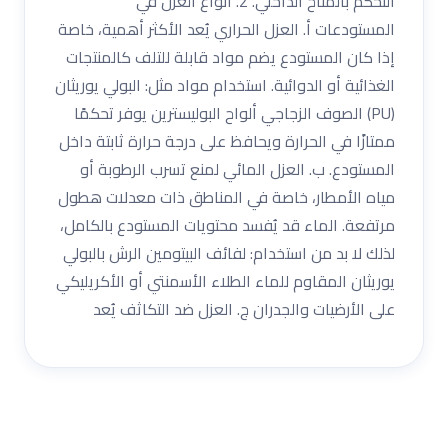
التحكم بالمناخ الداخلي. 2. أنواع العزل في
المستودعات أ. العزل الحراري يُعد الأكثر أهمية، خاصة
إذا كان المستودع يضم مواد قابلة للتلف كالمنتجات
الغذائية أو الدوائية. استخدام مواد مثل: البولي يوريثان
(PU) الصوف الزجاجي ألواح البوليسترين يوفر تحكمًا
ممتازًا في الحرارة ويحافظ على درجة حرارة ثابتة داخل
المستودع. ب. العزل المائي لمنع تسرب الرطوبة أو
مياه الأمطار، خاصة في المناطق ذات معدلات هطول
مرتفعة. الماء قد يُفسد محتويات المستودع بالكامل،
لذلك لا بد من استخدام: لفائف البيتومين الرش بالبولي
يوريثان المقاوم للماء الطلاء الأسمنتي أو الأكريليكي
على الأرضيات والجدران ج. العزل ضد التكاثف يُعد