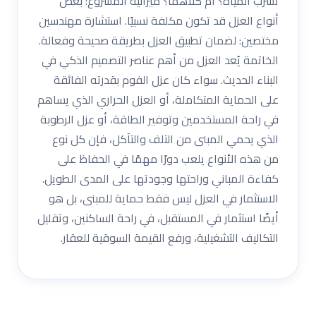
تسرب المياه؟ أم كلاهما؟ ميزانية المشروع: بعض
أنواع العزل قد تكون مكلفة نسبيًا. استشارة مهندسين
مختصين: لضمان تطبيق العزل بطريقة صحيحة وفعالة.
الخاتمة يُعد العزل من أهم عناصر التصميم الذكي في
البناء الحديث. سواء كان عزل الفوم بقدرته الفائقة
على الحماية المتكاملة، أو العزل الحراري الذي يساهم
في راحة المستخدمين وتوفير الطاقة، أو عزل الرطوبة
الذي يحمي المبنى من التلف والتآكل، فإن كل نوع
من هذه الأنواع يلعب دورًا مهمًا في الحفاظ على
كفاءة المباني وراحتها وجودتها على المدى الطويل.
الاستثمار في العزل ليس فقط حماية للمبنى، بل هو
أيضًا استثمار في المستقبل، في راحة الساكنين، وتقليل
التكاليف التشغيلية، ورفع القيمة السوقية للعقار.