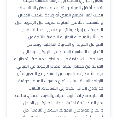
بالعزل الحراري: الحاجة إلى دراسة هندسية دقيقة
لتحديد أفضل المواد والتقنيات. في بعض الحالات، قد
يتطلب تغيير تصميم المبنى أو إعادة تشطيب الجدران
والأسقف. ثالثًا: عزل الرطوبة تعريف عزل الرطوبة: عزل
الرطوبة هو إجراء وقائي يهدف إلى حماية المباني
من تأثير المياه أو البخار أو الرطوبة الناتجة عن
العوامل الجوية أو التسربات الداخلية. ويعد من
الخطوات الأساسية للحفاظ على الهيكل الإنشائي
وسلامة البناء، خاصة في المناطق المعرضة للأمطار أو
القريبة من مصادر المياه. مصادر الرطوبة في المباني:
مياه الأمطار: قد تتسرب من الأسطح غير المعزولة أو
النوافذ السيئة العزل. ارتفاع منسوب المياه الجوفية:
قد يؤدي لتسرب المياه إلى الأساسات. الأنابيب
الداخلية: تسربات أنابيب المياه والصرف الصحي. تكاثف
بخار الماء: نتيجة اختلاف درجات الحرارة بين الداخل
والخارج. مواد عزل الرطوبة: البيتومين (الزفت): من