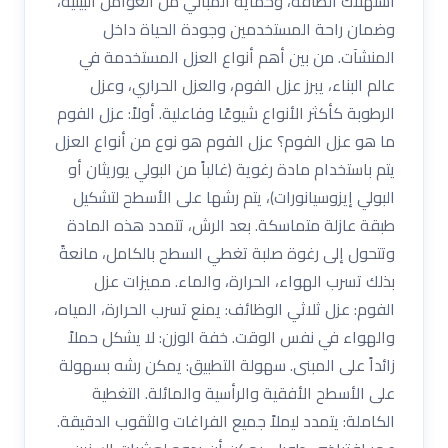
استهلاك الطاقة، وحماية المباني من العوامل البيئية،
وضمان راحة المستخدمين وجودة الحياة داخل
المنشآت. من بين أهم أنواع العزل المستخدمة في
عالم البناء، يبرز عزل الفوم، والعزل الحراري، وعزل
الرطوبة كأكثر الأنواع شيوعًا وفاعلية. أولاً: عزل الفوم
ما هو عزل الفوم؟ عزل الفوم هو نوع من أنواع العزل
يتم باستخدام مادة رغوية (غالباً من البولي يوريثان أو
البولي إيزوسيانورات)، يتم رشها على الأسطح لتشكيل
طبقة عازلة متماسكة. بعد الرش، تتمدد هذه المادة
وتتحول إلى رغوة صلبة تغطي السطح بالكامل، مانعةً
بذلك تسرب الهواء، الحرارة، والماء. مميزات عزل
الفوم: عزل ثلاثي الوظائف: يمنع تسرب الحرارة، المياه،
والهواء في نفس الوقت. خفة الوزن: لا يشكل حملاً
زائداً على المبنى. سهولة التطبيق: يمكن رشه بسهولة
على الأسطح الأفقية والرأسية والمائلة. التغطية
الكاملة: يتمدد ليملاً جميع الفراغات والثقوب الدقيقة.