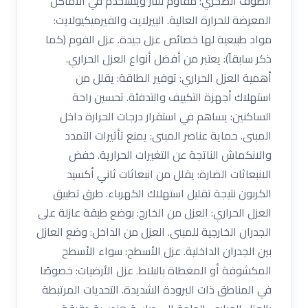
الصوف الصخري: مقاوم للنار ويُستخدم في الأماكن
المعرضة للحرارة العالية. البيرلايت والفيرميكيولايت:
مواد طبيعية لها خصائص عزل جيدة. عزل الفوم (كما
ذكر سابقاً): يعتبر من أفضل أنواع العزل الحراري.
أهمية العزل الحراري: توفير الطاقة: يقلل من
استهلاك أجهزة التكييف والتدفئة. تحسين راحة
الساكنين: يساهم في استقرار درجات الحرارة داخل
المبنى. حماية عناصر المبنى: يمنع تأثيرات التمدد
والانكماش الناتجة عن التغيرات الحرارية. خفض
الانبعاثات الضارة: يقلل من انبعاثات ثاني أكسيد
الكربون نتيجة تقليل استهلاك الكهرباء. طرق تطبيق
العزل الحراري: العزل من الخارج: بوضع طبقة عازلة على
الجدران الخارجية للمبنى. العزل من الداخل: وضع العازل
بين الجدران الداخلية. عزل الأسطح: سواء الأسطح
المكشوفة أو المغطاة بالبلاط. عزل الأرضيات: خصوصًا
في المناطق ذات البرودة الشديدة. التحديات المرتبطة