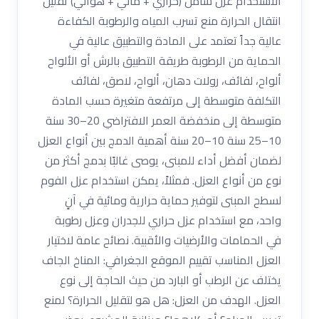
الاستخدام عزل شامل (حراري + مائي + هوائي) تقليل
انتقال الحرارة منع تسرب المياه والرطوبة الكفاءة
عالية جداً تعتمد على المادة والتطبيق عالية في
الحماية من الرطوبة طريقة التطبيق بالرش أو الألواح
ألواح، لفائف، رولات دهان، ألواح، لاصق، لفائف
التكلفة متوسطة إلى مرتفعة متغيرة حسب المادة
متوسطة إلى منخفضة العمر الافتراضي 20–30 سنة
10–25 سنة 10–20 سنة أهمية الدمج بين أنواع العزل
لضمان أفضل أداء للمبنى، يوصى غالبًا بدمج أكثر من
نوع من أنواع العزل. فمثلاً، يمكن استخدام عزل الفوم
لسطح المبنى لتوفير حماية حرارية ومائية في آنٍ
واحد، مع استخدام عزل حراري للجدران وعزل رطوبة
في الحمامات والأرضيات والأقبية. نصائح عامة لاختيار
العزل المناسب تقييم الموقع الجغرافي: المناخ الجاف
يختلف عن الرطب أو البارد من حيث الحاجة إلى نوع
العزل. الهدف من العزل: هل هو لتقليل الحرارة؟ لمنع