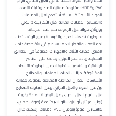
أقدم وأكثر المواد استخدامًا في العزل المائي. ألواح
PVC وHDPE: مقاومة ممتازة للماء وقابلة للتمدد.
المواد الأسمنتية العازلة: تُستخدم لعزل الحمامات
والمسابح. الدهانات العازلة: مثل الأكريليك والبولي
يوريثان. فوائد عزل الرطوبة: منع تلف الخرسانة:
فالرطوبة تضعف الحديد والخرسانة بمرور الوقت. تجنب
نمو العفن والفطريات: ما يساهم في بيئة صحية داخل
المبنى. حماية الأثاث والتجهيزات: خصوصاً في الطوابق
السفلية. زيادة عمر المبنى: يحافظ على العناصر
الإنشائية والتشطيبات. تطبيقات عزل الرطوبة: الأسطح
المكشوفة. خزانات المياه. الحمامات والمطابخ.
الأساسات. الجدران الخارجية المعرضة للرطوبة. مقارنة
بين عزل الفوم والعزل الحراري وعزل الرطوبة المعايير
عزل الفوم العزل الحراري عزل الرطوبة المادة رغوية
(بولي يوريثان أو إيزوسيانورات) متنوعة (صوف صخري،
بوليسترين، فوم) بيتومين، PVC، دهانات، إسمنت عازل