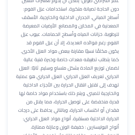
عمر افتراضي طويل: يمكن أن يدوم لعشرات السنين
دون الحاجة لصيانة متكررة. استخدامات عزل الفوم:
أسطح المباني. الجدران الداخلية والخارجية. الأسقف
المعدنية في المخازن والمصانع. الأرضيات المعرضة
للرطوبة. خزانات المياه وأسطح الحمامات. عيوب عزل
الفوم: رغم فوائده العديدة، إلا أن عزل الفوم قد
يكون مكلفًا نسبيًا مقارنة ببعض مواد العزل الأخرى.
كما يتطلب تطبيقه معدات خاصة وخبرة فنية عالية
لضمان توزيع المادة بشكل متساوٍ وسليم. ثانيًا: العزل
الحراري تعريف العزل الحراري: العزل الحراري هو عملية
تهدف إلى تقليل انتقال الحرارة بين الأجزاء الداخلية
والخارجية للمبنى. ويتم ذلك باستخدام مواد خاصة لها
قدرة منخفضة على توصيل الحرارة، مما يقلل من
فقدان أو اكتساب الحرارة، وبالتالي يحافظ على درجات
الحرارة الداخلية مستقرة. أنواع مواد العزل الحراري:
ألواح البوليسترين : خفيفة الوزن وعازلة ممتازة.