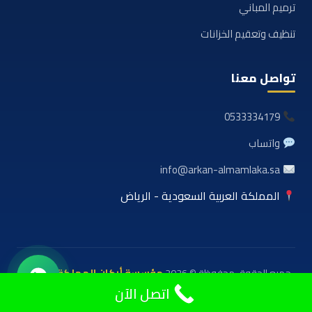
ترميم المباني
تنظيف وتعقيم الخزانات
تواصل معنا
0533334179
واتساب
info@arkan-almamlaka.sa
المملكة العربية السعودية - الرياض
جميع الحقوق محفوظة © 2026
مؤسسة أركان المملكة للعوازل
والمقاولات
اتصل الآن