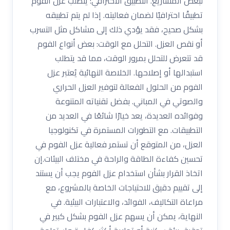
لبعض المشاريع. التطبيق الاحترافي: يتطلب عزل الفوم
تطبيقًا احترافيًا لضمان فعاليته. إذا لم يتم تطبيقه
بشكل صحيح، فقد يؤدي ذلك إلى مشاكل مثل التسرب
أو نقص العزل. التحلل مع الوقت: بعض أنواع الفوم
قد تتعرض للتحلل بمرور الوقت، مما قد يتطلب
استبدالها أو إصلاحها. الخلاصة النهائية يُعتبر عزل
الفوم من الحلول الفعالة لتوفير العزل الحراري
والصوتي في المباني. بفضل تقنياته المتنوعة
وفوائده العديدة، يعد خيارًا شائعًا في العديد من
التطبيقات. مع التطورات المستمرة في تكنولوجيا
العزل، من المتوقع أن تستمر فعالية عزل الفوم في
تحسين كفاءة الطاقة والراحة في مختلف البيئات.إن
اتخاذ القرار بشأن استخدام عزل الفوم يجب أن يستند
إلى تقييم دقيق للاحتياجات الخاصة بالمشروع، مع
مراعاة التكاليف، الفوائد، والاعتبارات البيئية. في
النهاية، يمكن أن يسهم عزل الفوم بشكل كبير في