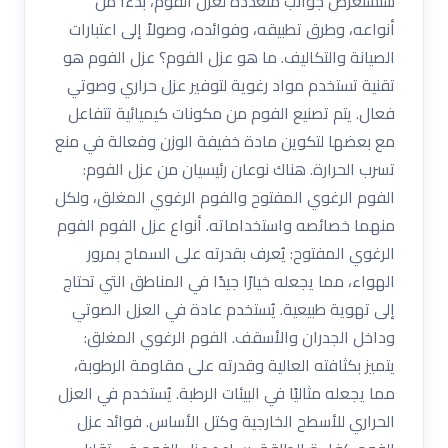
سنستعرض جوانب متعددة لعزل الفوم، بدءًا من
أنواعه، وطرق تطبيقه، وفوائده، وصولاً إلى اعتبارات
الصيانة والتكاليف. ما هو عزل الفوم؟ عزل الفوم هو
تقنية تستخدم مواد رغوية لتوفير عزل حراري وصوتي
فعال. يتم تصنيع الفوم من مكونات كيميائية تتفاعل
مع بعضها لتكوين مادة خفيفة الوزن وفعالة في منع
تسرب الحرارة. هناك نوعان رئيسيان من عزل الفوم:
الفوم الرغوي المفتوح والفوم الرغوي المغلق، ولكل
منهما خصائصه واستخداماته. أنواع عزل الفوم الفوم
الرغوي المفتوح: يُعرف بقدرته على السماح بمرور
الهواء، مما يجعله خيارًا جيدًا في المناطق التي تحتاج
إلى تهوية طبيعية. يُستخدم عادة في العزل الصوتي
وداخل الجدران والأسقف. الفوم الرغوي المغلق:
يتميز بكثافته العالية وقدرته على مقاومة الرطوبة،
مما يجعله مثاليًا في البيئات الرطبة. يُستخدم في العزل
الحراري للأسطح الخارجية وكتل الأساس. فوائد عزل