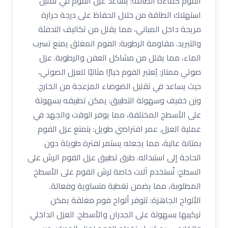
الفوم كفاءة الطاقة: يساعد عزل الفوم في تقليل
استهلاك الطاقة من خلال الحفاظ على درجة حرارة
مريحة داخل المباني، مما يقلل من تكاليف التدفئة
والتبريد. مقاومة الرطوبة: الفوم المغلق يمنع تسرب
الماء، مما يقلل من مشاكل العفن والرطوبة. عزل
صوتي ممتاز: يُعتبر الفوم خيارًا مثاليًا للعزل الصوتي،
حيث يساعد في تقليل الضوضاء المزعجة من الخارج.
وزن خفيف وسهولة التطبيق: يمكن تطبيقه بسهولة
على الأسطح المختلفة، مما يوفر الوقت والجهد في
عملية العزل. عمر افتراضي طويل: يتمتع عزل الفوم
بمتانة عالية، مما يجعله يستمر لفترة طويلة دون
الحاجة إلى استبداله. طرق تطبيق عزل الفوم الرش على
السطح: تُستخدم آلات خاصة لرش الفوم على الأسطح
المطلوبة، مما يضمن تغطية متساوية وفعالة.
الألواح الجاهزة: تتوفر ألواح فوم مغلقة يمكن
تركيبها بسهولة على الجدران والأسطح. العزل الداخلي