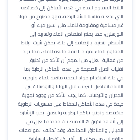
البلاط المقاوم للماء في هذه الأماكن إلى خصائصه
التي تجعله مناسبًا للبيئة الرطبة. فهو مصنوع من مواد
غير مسامية ومقاومة للماء مثل السيراميك أو
البورسلين، مما يمنع امتصاص الماء وتسربه إلى
الأسطح التحتية. بالإضافة إلى ذلك، يمكن تثبيت البلاط
المقاوم للماء بمواد لاصقة مانعة للماء، مما يزيد
من فعالية العزل. من المهم أن تتأكد من تطبيق
تقنيات العزل الصحيحة في هذه الأماكن الرطبة بما
في ذلك استخدام مواد لاصقة مانعة للماء وتوجيه
الانتباه لتفاصيل التركيب مثل الزوايا والتوصيلات بين
الجدران والأرضيات. كما يجب التأكد من وجود تهوية
جيدة في هذه الأماكن للحفاظ على مستويات الرطوبة
منخفضة وتجنب تراكم الرطوبة والعفن. يجب الإشارة
إلى أنه قد تكون هناك متطلبات محددة للعزل في
المباني والمناطق المختلفة، وقد تختلف المواصفات
والقوانين من مكان إلى آخر. لذا، يُفضل استشارة