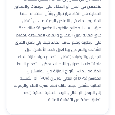
متخصص في العزل أو الاطلاع على التوصيات والمعايير
المحلية قبل اتخاذ قرار نهائي بشأن استخدام البلاط
المقاوم للماء في الأماكن الرطبة. ما هي أفضل
طرق العزل للمطابخ والغرف المغسولة؟ هناك عدة
طرق فعالة لعزل المطابخ والغرف المغسولة للحفاظ
على الرطوبة ومنع تسرب الماء. فيما يلي بعض الطرق
الشائعة والموصى بها لعزل هذه الأماكن: عزل
الجدران والأرضيات: يُفضل استخدام مواد عازلة للماء
عند تشطيب الجدران والأرضيات. يمكن استخدام البلاط
المقاوم للماء، الألواح العازلة من البوليستيرين
الموسع (XPS) أو البولي يوريثين (PUR)، أو الأغشية
المائية لتشكيل طبقة عازلة تمنع تسرب الماء والرطوبة
إلى الهيكل الإنشائي. تثبيت الأغشية المائية: يُنصح
بتطبيق طبقة من الأغشية المائية