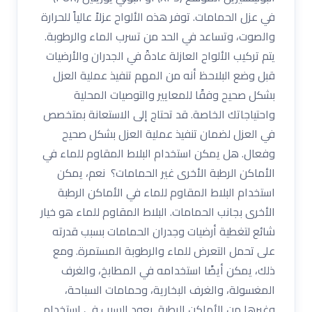
في عزل الحمامات. توفر هذه الألواح عزلاً عالياً للحرارة
والصوت، وتساعد في الحد من تسرب الماء والرطوبة.
يتم تركيب الألواح العازلة عادةً في الجدران والأرضيات
قبل وضع البلاحظ أنه من المهم تنفيذ عملية العزل
بشكل صحيح وفقًا للمعايير والتوصيات المحلية
واحتياجاتك الخاصة. قد تحتاج إلى الاستعانة بمتخصص
في العزل لضمان تنفيذ عملية العزل بشكل صحيح
وفعال. هل يمكن استخدام البلاط المقاوم للماء في
الأماكن الرطبة الأخرى غير الحمامات؟ نعم، يمكن
استخدام البلاط المقاوم للماء في الأماكن الرطبة
الأخرى بجانب الحمامات. البلاط المقاوم للماء هو خيار
شائع لتغطية أرضيات وجدران الحمامات بسبب قدرته
على تحمل التعرض للماء والرطوبة المستمرة. ومع
ذلك، يمكن أيضًا استخدامه في المطابخ، والغرف
المغسولة، والغرف البخارية، وحمامات السباحة،
وغيرها من الأماكن الرطبة. يعود السبب في استخدام