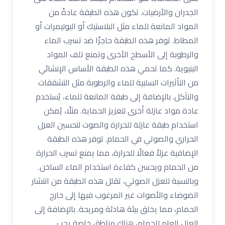
الجدران والأرضيات. تكون هذه الطبقة عادةً من
المواد المانعة للماء مثل البلاستيك أو البوليمرات أو
المطاط. توفر هذه الطبقة حاجزًا ضد تسرب الماء
والرطوبة إلى الأسطح الأخرى وتمنع تلف المواد
البنيوية. كما تحمي هذه الطبقة الأساس الإنشائي
من التأثيرات السلبية للماء والرطوبة مثل التشققات
والتآكل. بالإضافة إلى طبقة المانعة للماء، يُستخدم
عادة مواد عازلة أخرى لتعزيز الحماية. مثلًا، يُمكن
استخدام طبقة عازلة للحرارة والصوت لتحسين العزل
الحراري والصوتي في الحمام. توفر هذه الطبقة
الإضافية عزلاً فعالًا للحرارة، مما يمنع تسرب الحرارة
من الحمام ويحسن كفاءة استخدام الماء الساخن.
وبالنسبة للعزل الصوتي، تقلل هذه الطبقة من انتشار
الضوضاء والأصوات غير المرغوب فيها إلى خارج
الحمام، مما يخلق بيئة هادئة ومريحة. بالإضافة إلى
العزل العام للحمام، هناك مناطق خاصة يجب