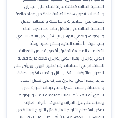
الأغشية المائية كطبقة عازلة للماء على الجدران
والأرضيات. تتكون هذه الأغشية عادةً من مواد مانعة
للتسرب مثل البوليمرات والبلاستيك والمطاط. تعمل
الأغشية المائية على تشكيل حاجز ضد تسرب الماء
والرطوبة، وتحمي الهيكل الإنشائي من التلف البنيوي.
يجب تثبيت الأغشية المائية بشكل صحيح وفقًا
للتعليمات المصنعة لتحقيق أقصى قدر من الفعالية.
البولي يوريثين: يعتبر البولي يوريثين مادة عازلة فعالة
للاستخدام في الحمامات. يتم تطبيق البولي يوريثين على
الجدران والأرضيات بشكل سائل ويتصلب لتكوين طبقة
عازلة. يتميز البولي يوريثين بقدرته على تحمل التمدد
والانكماش بسبب التغيرات في درجات الحرارة دون
تشقق أو تلف. كما يمتاز بمقاومته للماء والرطوبة
وقدرته على عزل الحرارة والصوت. الألواح العازلة:
يمكن استخدام الألواح العازلة مثل الألواح العازلة من
البوليستيرين الموسع (XPS) أو البولي يوريثين (PUR)