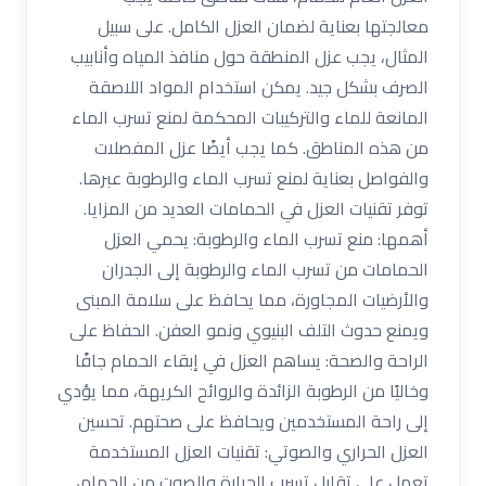
معالجتها بعناية لضمان العزل الكامل. على سبيل
المثال، يجب عزل المنطقة حول منافذ المياه وأنابيب
الصرف بشكل جيد. يمكن استخدام المواد اللاصقة
المانعة للماء والتركيبات المحكمة لمنع تسرب الماء
من هذه المناطق. كما يجب أيضًا عزل المفصلات
والفواصل بعناية لمنع تسرب الماء والرطوبة عبرها.
توفر تقنيات العزل في الحمامات العديد من المزايا.
أهمها: منع تسرب الماء والرطوبة: يحمي العزل
الحمامات من تسرب الماء والرطوبة إلى الجدران
والأرضيات المجاورة، مما يحافظ على سلامة المبنى
ويمنع حدوث التلف البنيوي ونمو العفن. الحفاظ على
الراحة والصحة: يساهم العزل في إبقاء الحمام جافًا
وخاليًا من الرطوبة الزائدة والروائح الكريهة، مما يؤدي
إلى راحة المستخدمين ويحافظ على صحتهم. تحسين
العزل الحراري والصوتي: تقنيات العزل المستخدمة
تعمل على تقليل تسرب الحرارة والصوت من الحمام،