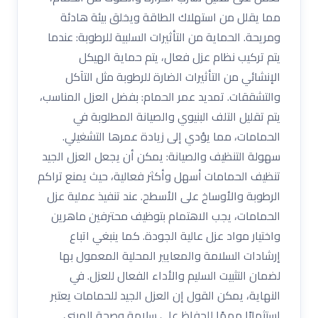
مما يقلل من استهلاك الطاقة ويخلق بيئة هادئة
ومريحة. الحماية من التأثيرات السلبية للرطوبة: عندما
يتم تركيب نظام عزل فعال، يتم حماية الهيكل
الإنشائي من التأثيرات الضارة للرطوبة مثل التآكل
والتشققات. تمديد عمر الحمام: بفضل العزل المناسب،
يتم تقليل التلف البنيوي والصيانة المطلوبة في
الحمامات، مما يؤدي إلى زيادة عمرها التشغيلي.
سهولة التنظيف والصيانة: يمكن أن يجعل العزل الجيد
تنظيف الحمامات أسهل وأكثر فعالية، حيث يمنع تراكم
الرطوبة والأوساخ على الأسطح. عند تنفيذ عملية عزل
الحمامات، يجب الاهتمام بتوظيف محترفين ماهرين
واختيار مواد عزل عالية الجودة. كما ينبغي اتباع
إرشادات السلامة والمعايير المحلية المعمول بها
لضمان التثبيت السليم والأداء الفعال للعزل. في
النهاية، يمكن القول إن العزل الجيد للحمامات يعتبر
استثمارًا مهمًا للحفاظ على سلامة وصحة المبنى