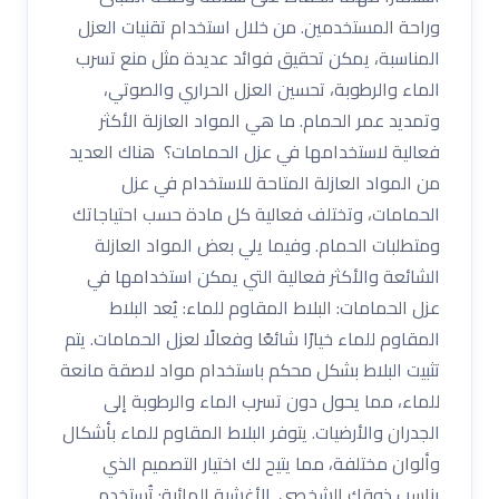
وراحة المستخدمين. من خلال استخدام تقنيات العزل
المناسبة، يمكن تحقيق فوائد عديدة مثل منع تسرب
الماء والرطوبة، تحسين العزل الحراري والصوتي،
وتمديد عمر الحمام. ما هي المواد العازلة الأكثر
فعالية لاستخدامها في عزل الحمامات؟ هناك العديد
من المواد العازلة المتاحة للاستخدام في عزل
الحمامات، وتختلف فعالية كل مادة حسب احتياجاتك
ومتطلبات الحمام. وفيما يلي بعض المواد العازلة
الشائعة والأكثر فعالية التي يمكن استخدامها في
عزل الحمامات: البلاط المقاوم للماء: يُعد البلاط
المقاوم للماء خيارًا شائعًا وفعالًا لعزل الحمامات. يتم
تثبيت البلاط بشكل محكم باستخدام مواد لاصقة مانعة
للماء، مما يحول دون تسرب الماء والرطوبة إلى
الجدران والأرضيات. يتوفر البلاط المقاوم للماء بأشكال
وألوان مختلفة، مما يتيح لك اختيار التصميم الذي
يناسب ذوقك الشخصي. الأغشية المائية: تُستخدم