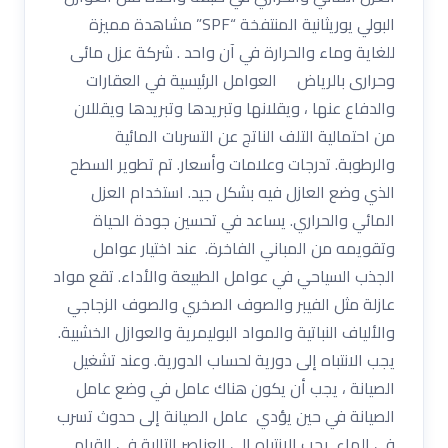
البولي يوريثانية المنتفخة “SPF” مشاهدة مميزة
للغاية وماء والحرارة في آن واحد . شركة عزل مائى
وحرارى بالرياض العوامل الرئيسية في العقارات
والدفاع عنها ، ويقلانها وتبريدها وتبريدها ويقللان
من احتمالية التلف الناتج عن التسربات المائية
والرطوبة. تدرجات وعلامات وأسعار. تم تطوير السطح
الذي وضع العازل فيه بشكل جيد. استخدام العزل
المائي والحراري. يساعد في تحسين جودة الحياة
وتقويمه من المباني الفاخرة. عند اختيار عوامل
الجذب السياحي في عوامل الطبيعة والأداء. تقع مواد
عازلة مثل الفيبر والصوف الصخري والصوف الزجاجي
والألياف النباتية والمواد البوليمرية والعوازل الخشبية.
يجب الانتباه إلى دورية لحساب الدورية. وعند تشغيل
الصيانة ، يجب أن يكون هناك عامل في وضع عامل
الصيانة في حين يؤدي عامل الصيانة إلى حدوث تسرب
في الماء. يجب الانتباه إلى العناصر التالية في القيام