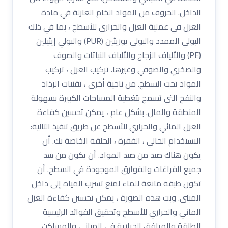
الداخل. الحروف من المواد الخام العازلة في مادة
العزل في عملية العزل والحراري للأسطح ، بما في ذلك
البولي الممدد والبولي يوريثين (PUR) والبولي إيثيلين
(PE) والألياف الزجاج والألياف النباتات والصوف
والصخري والصوفي وغيرها. تركيب العزل ، تركيب
المواد تحت السطح. من ناحية أخرى ، تقنيات الرذاذ
والنفخ التي تسمح بتغطية المساحات الكبيرة بسهولة
المنطقة والمال. بشكل عام ، يمكن تحسين كفاءة
العزل المائي والحراري للأسطح عن طريق تنفيذ التالية:
الاستخدام الحالي ، الفقرة ، الحلقة الخاصة بك. أن
يكون هناك صيد من صيد المواد. أن يكون من سد
جميع الفراغات والفوارق الموجودة في السطح. أن
تكون طبقة مانعة للماء لمنع تسرب المياه إلى داخل
المبنى. وبت هذه الصورة ، يمكن تحسين كفاءة العزل
المائي والحراري للأسطح وتحقيق الفوائد الرئيسية
الطاقة والمرافق الحرارية في المباني والمساكن.