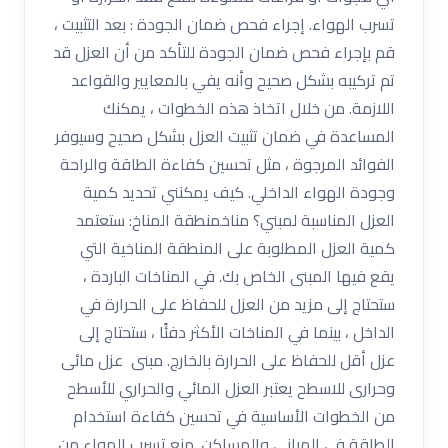
تسرب الهواء. إجراء فحص ضمان الجودة : بعد التثبيت ،
قم بإجراء فحص ضمان الجودة للتأكد من أن العزل قد
تم تركيبه بشكل صحيح وأنه يفي بالمعايير والقواعد
اللازمة. من خلال اتخاذ هذه الخطوات ، يمكنك
المساعدة في ضمان تثبيت العزل بشكل صحيح وسيوفر
الفوائد المرجوة ، مثل تحسين كفاءة الطاقة والراحة
وجودة الهواء الداخلي. كيف يمكنني تحديد كمية
العزل المناسبة لمبني؟ مناخمنطقة المناخ: ستعتمد
كمية العزل المطلوبة على المنطقة المناخية التي
يقع فيها المبنى الخاص بك. في المناخات الباردة ،
ستحتاج إلى مزيد من العزل للحفاظ على الحرارة في
الداخل ، بينما في المناخات الأكثر دفئًا ، ستحتاج إلى
عزل أقل للحفاظ على الحرارة بالخارج. مبنى عزل مائى
وحرارى للاسطح يعتبر العزل المائي والحراري للأسطح
من الخطوات الأساسية في تحسين كفاءة استخدام
الطاقة في المباني والمساكن. منع تسرب الهواء من