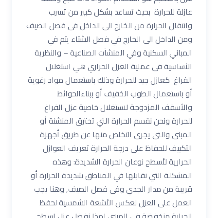
عازلة للحرارة بحيث تساعد بشكل كبير من تسرب
وانتقال الحرارة من الخارج الى الداخل فى فصل الصيف
ومن الداخل الى الخارج في فصل الشتاء يتم في
المباني السكنية وفي المنشآت الصناعية – والنظرية
الأساسية فى عملية العزل الحراري هي استغلال
الفراغ كعازل جيد للحرارة وذلك باستعمال مواد رغوية
أو باستعمال الطوب الخفيف أو ببناءالحوائط
والأسقف المزدوجة لاستغلال خاصية عزل الفراغ
للحرارة ونحن نقسم الحرارة التي تخترق المنشئة أو
المبنى والتى يجرى التخلص منها عن طريق أجهزة
التكييف للحفاظ على درجة الحرارة تعريف العوازل
الحرارية لأسطح نوعان الحرارة الشديدة: وهذه
المشكلة التي نقابلها في المناطق شديدة الحرارة أو
قريبة من مدار الجدي وفى فصل الصيف, وهنا يجب
العمل على العزل لعكس الأشعة الشمسية لحفظ
الحرارة منخفضة في المبنى لهذا نفضل عزل اسطح