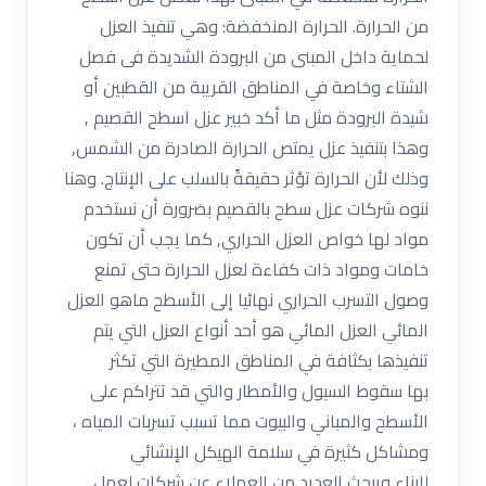
من الحرارة. الحرارة المنخفضة: وهي تنفيذ العزل
لحماية داخل المبنى من البرودة الشديدة فى فصل
الشتاء وخاصة في المناطق القريبة من القطبين أو
شيدة البرودة مثل ما أكد خبير عزل اسطح القصيم ,
وهذا بتنفيذ عزل يمتص الحرارة الصادرة من الشمس,
وذلك لأن الحرارة تؤثر حقيقةً بالسلب على الإنتاج. وهنا
ننوه شركات عزل سطح بالقصيم بضرورة أن نستخدم
مواد لها خواص العزل الحراري, كما يجب أن تكون
خامات ومواد ذات كفاءة لعزل الحرارة حتى تمنع
وصول التسرب الحراري نهائيا إلى الأسطح ماهو العزل
المائي العزل المائي هو أحد أنواع العزل التي يتم
تنفيذها بكثافة في المناطق المطيرة التي تكثر
بها سقوط السيول والأمطار والتي قد تتراكم على
الأسطح والمباني والبيوت مما تسبب تسربات المياه ،
ومشاكل كثيرة في سلامة الهيكل الإنشائي
للبناء ويبحث العديد من العملاء عن شركات لعمل