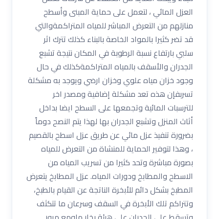
العزل المائي ، لتعمل على حماية المبنى وأسطح
منازلهم من التعرض المباشر للمياه المتراكمةوالتي
قد تضر كثيرا بالمواد الخاصة بالبناء كذلك تترك اثر
سلبي بارتفاع نسبة الرطوبة في المكان نتيجة تشبع
الجدران والأسقف بالمياه المتراكمةكذلك في حال
وجود خزان مياه علوي وخزان ارضي ويوجد به مشكلة
تسربفإن هذه تعد مشكلة إضافية ومصدر اخر
للترسبات المائية وتجمعها على السطح ايضا بداخل
أثاث المنزل وتشبع الجدران بها لهذا يتم النصح دوماً
بضرورة تنفيذ عزل مائي عن طريق عزل اسطح بالقصيم
، وهذا لتوفير الحماية للمنشاة من التعرض للمياه
بصورة مباشرة وتحد كثيرا من تسريب المياه من
الاسطح والمطابخ ودورات المياه. عزل المطابخ يتعرض
المطبخ بشكل دائم للأبخرة الناتجة عن القيام بالطبخ،
وتتراكم تلك الأبخرة في السقف وسرعان ما تتكثف
وتسقط على الجدران على هيئة بخار ماومع مرور