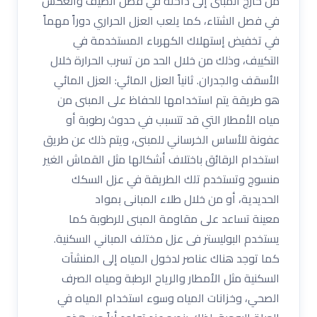
من خارج المبنى إلى داخله في فصل الصيف والعكس
في فصل الشتاء، كما يلعب العزل الحراري دوراً مهماً
في تخفيض إستهلاك الكهرباء المستخدمة في
التكييف، وذلك من خلال الحد من تسرب الحرارة خلال
الأسقف والجدران. ثانياً العزل المائي: العزل المائي
هو طريقة يتم استخدامها للحفاظ على المبنى من
مياه الأمطار التي قد تتسبب في حدوث رطوبة أو
عفونة للأساس الخرساني للمبنى، ويتم ذلك عن طريق
استخدام الرقائق باختلاف أشكالها مثل القماش الغير
منسوج وتستخدم تلك الطريقة في عزل السكك
الحديدية، أو من خلال طلاء المبانى بمواد
معينة تساعد على مقاومة المبنى للرطوبة كما
يستخدم البوليستر فى عزل مختلف المباني السكنية.
كما توجد هناك عناصر لدخول المياه إلى المنشآت
السكنية مثل الأمطار والرياح الرطبة ومياه الصرف
الصحي، وخزانات المياه وسوء استخدام المياه في