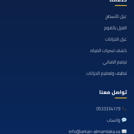
عزل الأسطح
العزل بالفوم
عزل الخزانات
كشف تسربات المياه
ترميم المباني
تنظيف وتعقيم الخزانات
تواصل معنا
0533334179
واتساب
info@arkan-almamlaka.sa