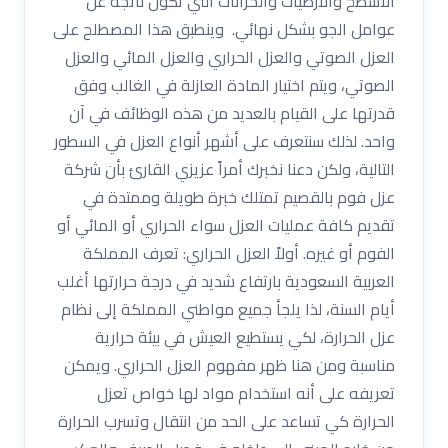
الأسطح والأرضيات والخزانات التي تكون ناتجة عن
عوامل الجو بشكل نهائي. وينطبق هذا المصطلح على
العزل الصوتي والعزل الحراري والعزل المائي والعزل
الصوتي، ويتم اختيار المادة العازلة في الغالب وفق
قدرتها على القيام بالعديد من هذه الوظائف في آن
واحد. لذلك سنتعرف على أشهر أنواع العزل في السطور
التالية، ولكن دعنا نخبرك أمراً عزيزي القارئ بأن شركة
عزل فوم بالقصيم تمتلك خبرة طويلة وممتدة في
تقديم كافة عمليات العزل سواء الحراري أو المائي أو
الفوم أو غيره. أولاً العزل الحراري: تعرف المملكة
العربية السعودية بارتفاع شديد في درجة حرارتها أغلب
أيام السنة، لذا يلجأ جميع مواطني المملكة إلى نظام
عزل الحرارة، لكي يستطيع العيش في بيئة حرارية
مناسبة ومن هنا ظهر مفهوم العزل الحراري. ويمكن
تعريفه على أنه استخدام مواد لها خواص تعزل
الحرارة كي تساعد على الحد من انتقال وتسرب الحرارة