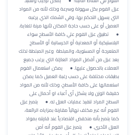
الفوم في النقاط التالية: ● يمكن تركيب وتنفيذ
عزل الفوم بكل سهولة وسرعة وذلك لأنه من المواد
التي يسهل التحكم بها، وفي السُمك الذي يرغبه
العميل أو على حسب حاجة المكان لأنها مرنة للغاية.
● تطبيق عزل الفوم علي كافة الأسطح سواء
البلاستيكية أو المعدنية أو الخرسانية أو الأسطح
المتعرجة أو المستوية، والمبلطة وغير المبلطة لذلك
يعد عزل من أفضل المواد العازلة التي يرغب جميع
العملاء بالحصول عليها. ● يمكن استعمال الفوم
بطبقات مختلفة على حسب رغبة العميل كما يمكن
استعمالها على كافة الأسطح، وذلك لأنه من المواد
خفيفة الوزن ولا يشكل أى أعباء او أحمال على
السطح المراد تنفيذ عمليات العزل له. ● يتميز عزل
الفوم أنه غير مكلف نهائياً مقارنة بمزاياه الرائعة،
كما يتميز بأنه منخفض اقتصادياً عند قارنته بمواد
العزل الأخرى. ● يتميز عزل الفوم أنه آمن