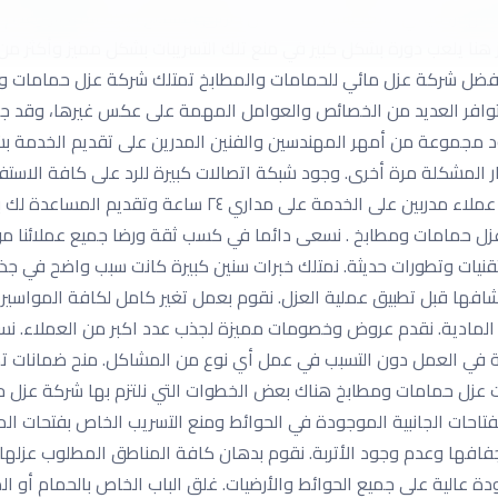
انهيار، فيأتي دائمًا التسريب أما عن طريق الأسطح نتيجة للأمطار وعدم إ
هنا يلعب دورة بشكل كبير في منع تلك التسريبات بشكل مميز وأكثر من ر
فضل شركة عزل مائي للحمامات والمطابخ تمتلك شركة عزل حمامات وم
افر العديد من الخصائص والعوامل المهمة على عكس غيرها، وقد جاءت
جود مجموعة من أمهر المهندسين والفنين المدرين على تقديم الخدمة
 المشكلة مرة أخرى. وجود شبكة اتصالات كبيرة للرد على كافة الاست
بكل سهولة. تمتلك شركة عزل حمامات ومطابخ خدمة عملاء مدربي
 عزل حمامات ومطابخ . نسعى دائما في كسب ثقة ورضا جميع عملائنا من
نيات وتطورات حديثة. نمتلك خبرات سنين كبيرة كانت سبب واضح في جذب ا
شافها قبل تطبيق عملية العزل. نقوم بعمل تغير كامل لكافة المواسير 
 المادية. نقدم عروض وخصومات مميزة لجذب عدد اكبر من العملاء. ن
عة في العمل دون التسبب في عمل أي نوع من المشاكل. منح ضمانات ت
ت عزل حمامات ومطابخ هناك بعض الخطوات التي نلتزم بها شركة عزل ح
فتاحات الجانبية الموجودة في الحوائط ومنع التسريب الخاص بفتحات الم
جفافها وعدم وجود الأتربة. نقوم بدهان كافة المناطق المطلوب عزلها ب
دة عالية على جميع الحوائط والأرضيات. غلق الباب الخاص بالحمام أو 