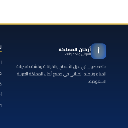
ر
أركان المملكة
أ
للعوازل والمقاولات
ا
متخصصون في عزل الأسطح والخزانات وكشف تسربات
م
المياه وترميم المباني في جميع أنحاء المملكة العربية
السعودية.
خ
أع
ا