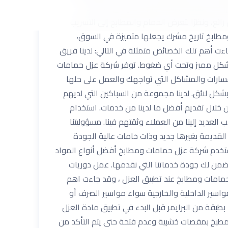
زاحة المياه، أو نتيجة وجود خلل في الخزانات
ائع، ونظرًا لتعرض الحمام والمطابخ إلى التسريب
طابخ تاريخ مشرك يجعلها متميزة في السوق،
 أهم تلك الخصائص متمثلة في التالي: لدينا فريق
 بشكل مميز وتحت أي ضغوط. توفر شركة عزل حمامات
فسارات والمشاكل التي تواجهك والعمل على حلها
ن على الخدمة على مداري ٢٤ ساعة وتقديم المساعدة لك بشكل لائق. لدينا مجموعة من السباكين التي لديهم
 خلال تقديم أفضل ما لدينا من خدمات. استخدام
لعديد إلينا من العملاء وثقتهم فينا. مسؤوليتنا
القديمة بغيرها جديد وذات خامات عالية الجودة
ستخدم شركة عزل حمامات ومطابخ أفضل أنواع المواد
ضمن لك جودة خدماتنا التي نقدمها. عمل دوريات
مامات ومطابخ عند تطبيق العزل ، وقد جاءت اهم
واسير الداخلية والخارجية سواء مواسير الصرف أو
طبقة من البرايمر قبل البدء في تطبيق مادة العزل
المطبخ بمقصات خشبية وعدم فتحة حتى يتم التأكد من