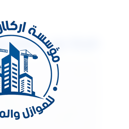
شركة عزل حمامات وم
شركة عزل حمامات ومطابخ بالرياض شركة عزل حمامات وم
مخاطر ومشاكل كبيرة تعمل على الخراب، ولذلك تعد م
الشركات الأخرى. هناك العديد من المشاكل الخطيرة الت
وذلك لحماية المنزل من الانهيار وجعله يعيش لأطول ف
وجود تأكل في مواسير الصرف الصحي. تساقط في دهانا
معتمدة. حدوث تلف في الحنفيات والوصلات العمومية ل
ناتجة عن الأسطح بسبب تراكم المياه وعدم إزالتها تل
معالجة تلك الأمور بعناية شديدة، من أجل السيطرة عل
عالية وكفاءة كبيرة. شركة عزل حمامات ومطابخ بالري