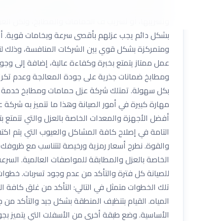
حماية المبنى بشكل كبير من الرطوبة والتسريب وأيضًا ال
وتسريبها، أو تسريب ف الحمامات والمطابخ، ولكن العز 
بشكل دائم يجب عزلهم بأقصى سرعة وبخامات قوية. أ
ومتمركزة بشكل قوي بين الشركات المنافسة، وذلك لتو
عمل ممتاز يتمتع بخبرة وكفاءة عالية، إضافة إلى و
ومطابخ ضمانات جذرية على جودة المعالجة وعدم تكرار
مهارة كبيرة في أمور الصيانة وهذا ما تتميز به شركة
أفضل الأجهزة والمعدات الخاصة بالعزل والتي تتمتع بتق
التامة في إصلاح كافة المشاكل والعيوب التي يتم اكت
والقوة. نطرح أسعار رمزية ورخيصة لتتناسب مع ظروفك
الخاصة بالعزل والمطابقة للمواصفات العالمية. السر
للصيانة كل فترة والتأكد من عدم وجود تسربات. خطوا
تلك الخطوات متمثل في التالي: التأكد من غلق كافة ال
المياه. القيام بتنظيف المنطقة بشكل جيد والتأكد من 
الأساسية. وضع طبقة أخرى من الأسفلت التي يتميز بجو