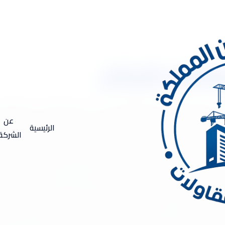
طابخ بالرياض
طابخ والتي تعد أهم الأمور التي يجب اللجوء إليها في حالة وجود ت
ن اهم الشركات وأفضلها في ذلك المجال، والسبب في ذلك هو امتلاكه
عن
الرئيسية
ي تظهر عن وجود تسريبات في المطابخ والحمامات، والتي يجب عليك حينه
الشركة
تره ممكنه، ولكن السؤال هنا يأتي: ما هي أسباب التسريب؟ الجواب هو
ت الأسقف والجدران. تفكك في السراميك ووجود مياه أسفل الأحواض و
لمياه. تأكل المواسير من الصدأ وحدوث شروخ وتشققات. وجود تسربات ل
ف مواسير الصرف الخاصة بالحمامات والمطابخ وعدم تغيرها. استخدام مو
ى المشكلة بسهولة دون وجود عواقب تضر بالمنزل، لذلك نستخدم أفضل ال
اض عزل مائي للحمامات و المطابخ يعد العزل المائي من الأمور المه