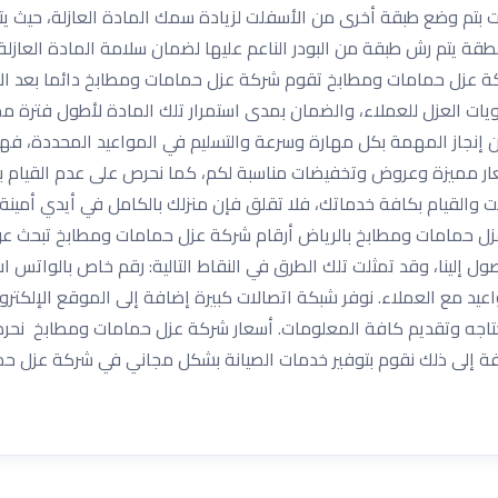
ت بتم وضع طبقة أخرى من الأسفلت لزيادة سمك المادة العازلة، حيث يت
طقة يتم رش طبقة من البودر الناعم عليها لضمان سلامة المادة العازل
ة عزل حمامات ومطابخ تقوم شركة عزل حمامات ومطابخ دائما بعد ال
ت العزل للعملاء، والضمان بمدى استمرار تلك المادة لأطول فترة م
نا من إنجاز المهمة بكل مهارة وسرعة والتسليم في المواعيد المحددة،
ار مميزة وعروض وتخفيضات مناسبة لكم، كما نحرص على عدم القيام بأي 
والقيام بكافة خدماتك، فلا تقلق فإن منزلك بالكامل في أيدي أمينة 
عزل حمامات ومطابخ بالرياض أرقام شركة عزل حمامات ومطابخ تبحث عن
 إلينا، وقد تمثلت تلك الطرق في النقاط التالية: رقم خاص بالواتس ا
عيد مع العملاء. نوفر شبكة اتصالات كبيرة إضافة إلى الموقع الإلكتر
تحتاجه وتقديم كافة المعلومات. أسعار شركة عزل حمامات ومطابخ نحر
ة إلى ذلك نقوم بتوفير خدمات الصيانة بشكل مجاني في شركة عزل حم