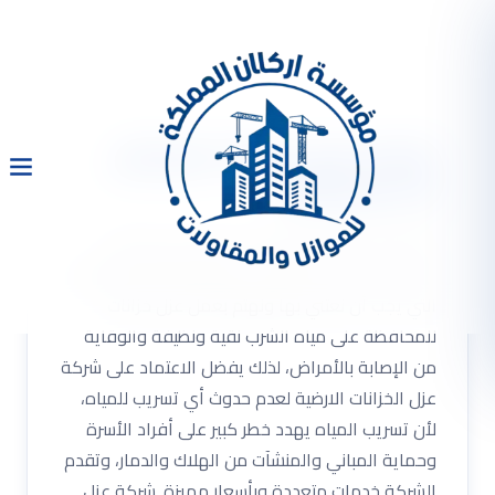
شركة عزل خزانات بالرياض
0533334179
شركة عزل الخزانات الارضية شركة عزل الخزانات
الارضية الخزانات الأرضية من الأمور الهامة والضرورية
التي يجب أن نعتني بها ونهتم بعمل عزل خزانات
للمحافظة على مياه الشرب نقية ونظيفة والوقاية
من الإصابة بالأمراض، لذلك يفضل الاعتماد على شركة
عزل الخزانات الارضية لعدم حدوث أي تسريب للمياه،
لأن تسريب المياه يهدد خطر كبير على أفراد الأسرة
وحماية المباني والمنشآت من الهلاك والدمار، وتقدم
الشركة خدمات متعددة وبأسعار مميزة. شركة عزل