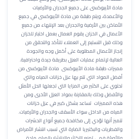
مادة الأيبوكسى على جميع الجدران والأرضيات
والأعمدة، ويتم طبقة من مادة الأيبوكسى في جميع
الأماكن بين الأرضية والجدران بعد الإنتهاء من جميع
الأعمال في الخزان يقوم العمال بعمل اختبار للخزان
وذلك قبل التسليم إلى العملاء للتأكد والتحقق من
إنجاز الأعمال المطلوبة على أكمل وجه والجودة
العالية لإتمام عمليات العزل بطريقة جيدة واحترافية.
مميزات طبقة مادة الأيبوكسى مادة الأيبوكسى من
أفضل المواد التي تتم بها عزل خزانات المياه والتي
تحتوي على الكثير من المزايا التي تجعلها الحل الأمثل
والأفضل وذلك بالمقارنة بمواد العزل الأخرى ومن
هذه المميزات تساعد بشكل كبير في عزل خزانات
المياه من الداخل سواء الأسقف والجدران والأرضيات.
تتميز أنها تؤدي إلى مكافحة جميع أنواع الحشرات
والفطريات والبكتيريا الضارة التي تسبب انتشار الأمراض
والأوبئة فهي تمنع التكاثر والانتشار بالمياه. مادة