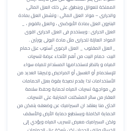
المملكة للعوازل وينطبق على ذلك العزل المائى
والحرارى – مواد العزل المائى : وتشمل العزل بمادة
البنترون العزل بمادة الأبوكسى ، والعزل بالفوم ، _
العزل الحرارى : ويستخدم فى العزل الحرارى اقوى
المواد العازلة للحرارى مثل مادة البولى يورثين .
_العزل المقلوب _ العزل الرغوى أسلوب عزل حمام
البيت حمام البيت من أهم الأنحاء عرضة لتسربات
المياه و بالنظر لاستخدامها المستدام للمياه سواء
للإستحمام أو الغسيل أو المراحيض وغيرها العديد من
الأستخدامات لذا يقدم نصيحة بقوة بعزل الحمامات
في مواجهة تسربات المياه لحماية وحفظ سلامة
العقار من سائر المشكلات المترتبة على التسربات.
الحثى منا يعتقد ان السيراميك عن وضعفه يتمكن من
الحماية الكاملة ويستطيع حماية الأرض والأسقف
ولكن السيراميك معرض لتسريب المياه ويؤدي إلى
الخسائر وتلف الجدران لكن شركة عزل الحمامات