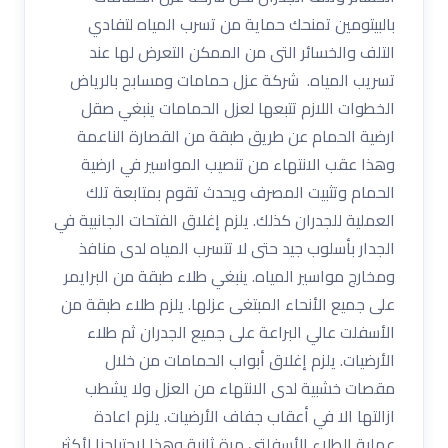
بالبيتومين تمنحك حماية من تسرب المياه لتفادي
التلف والخسائر التى من الممكن التعرض لها عند
تسريب المياه. شركة عزل حمامات ومسابح بالرياض
الخطوات اللازم تتبعها لعزل الحمامات ينبغي صقل
ارضية الحمام عن طريق طبقة من القصارة الناعمة
وهذا عقب الانتهاء من تنصيب المواسير في ارضية
الحمام وتثبيت المصرف ويحدث تقوم بمتابعة تلك
العملية للجدران كذلك. يلزم إغلاق الفتحات الجانبية في
الجدار بأسلوب جيد حتى لا تتسرب المياه لدى منافذ
ومخارج مواسير المياه. ينبغي طلاء طبقة من البرايمر
على جميع الأنحاء المبتغى عزلها. يلزم طلاء طبقة من
الأسفلت عالي البراعة على جميع الجدران ثم طلاء
الأرضيات. يلزم إغلاق أبواب الحمامات من خلال
مقصات خشبية لدى الانتهاء من العزل ولا يشطب
ازالتها الا في أعقاب جفاف الأرضيات. يلزم اعادة
عملية الطلاء الأسفلتي مرة ثانية وهذا لاحتياجنا لأكثر