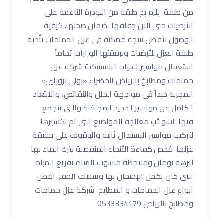
من طبقة. يلزم بخ طبقة من البودرة الناعمة على
الأرضيات حتى الآن جفافها لضمان صحتها. كيفية
الوصول لأفضل نتيجة ممكنة فى عزل الحمامات تأدية
طبقة العزل للأرضيات وبرفقتها الوزارات تماماً
استعمال مواسير المياه البلاستيكية شركة عزل
حمامات ومطابخ بالرياض الخضراء «بولى بروبلين»
المجربة جيداً في مواجهة الخلل والنقائص، والابتعاد
الكامل عن مواسير الحديد المجلفنة والتى تتجمع
فيها الشوائب معالجة المواضيع التى تم تكسيرها
لتركيب مواسير الاستبدال ثانية والوقوف على حقيقة
عزلها فحص كفاءة الأنحاء المنفصلة بترك الماء بها
لبرهة يومان وملاحظة منسوب المياه تفريغ المياه
التى كان يكمل الإمتحان بها وتنشيف المقر. افضل
انواع عزل الحمامات و المطابخ شركة عزل حمامات
ومطابخ بالرياض 0533334179