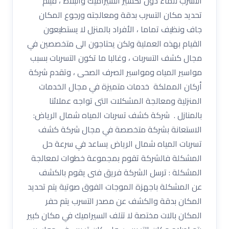
التسرب للماء دون تكسير السيراميك والبلاط ، فيتم
تحديد مكان التسرب بدقة ومعالجته ورجوع المكان
جاف ونظيف تماما ، الأفراد بالمنزل لا يستطيعون
القيام بهذه العملية ولكن يحتاجون الى متخصصين في
مجال كشف التسربات ، وغالبا ما تكون التسربات بسبب
مواسير المياه ومواسير الصرف الصحى ، وتقدم شركة
أركان المملكة خدمات متميزة في مجال الخدمات
المنزلية ومعالجة المشكلات التى تواجه عملائنا
بالمنازل . شركة كشف تسربات المياه شمال الرياض:
الاستعانة بشركة متخصصة في مجال شركة كشف
تسربات المياه شمال الرياض يساعد في سرعة حل
المشكلة فالشركة تقوم بمجموعة خطوات لمعالجة
المشكلة : ترسل الشركة فريق فنى يقوم بالكشف
عن المشكلة باجهزة الموجات الفوق صوتية يتم تحديد
المكان بدقة والكشف عن مصدر التسرب يتم حفر
المكان بالات مختصة لا تتلف السيراميك في مكان كبير