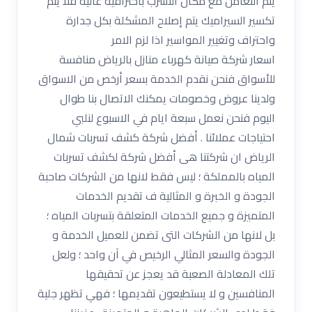
يتم التعامل مع مكان التسرب باحترافية عالية فلا يتم
تكسير السيراميك يتم إصلاح المشكلة بكل جدارة
واحتراف وتغيير المواسير اذا لزم الامر
اسعار شركة صيانة كهرباء منازل بالرياض منافسة
للأسواق فنحن نقدم الخدمة بسعر أرخص من الاسواق
ولدينا عروض وخصومات يمكنك الاتصال بنا طوال
اليوم فنحن نعمل سبعة ايام في الاسبوع لنلبي
احتياجات عملائنا . أفضل شركة كشف تسربات شمال
الرياض ان شركتنا هى أفضل شركة لكشف تسربات
المياه بالمملكة ؛ ليس فقط لانها من الشركات صاحبة
الجودة و الخبرة و المثالية ف تقديم الخدمات
المتميزة و جميع الخدمات المتعلقة بتسربات المياه ؛
بل لانها من الشركات التى تضمن للعميل الخدمة و
الجودة والسعر المثالي الرخيص في آن واحد ؛ ولعل
تلك المعادلة الصعبة قد يعجز عن تحقيقها
المنافسين و لا يستطيعون تقديمها ؛ فهي تظهر جلية