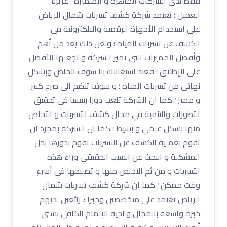
فقط لدى الشركات الماهرة و المتميزة . عزيزنا
العميل ؛ تعتمد شركة كشف تسربات شمال الرياض
على استخدام الأجهزة الرقمية والالكترونية في
الكشف عن تسربات المياه ؛ ولعل ذلك يعد من أهم
وأفضل المميزات التى تميز الشركة و تجعلها الأفضل
على الإطلاق ؛ فعند استعانتك بنا سوف تتخلص وبشكل
نهائي من تسربات المياه ؛ و سوف تنضم الى صرح كبير
و مميز ؛ كما ان الشركة تلعب دورا رئيسيا في تحقيق
التطورات والتنمية في مجال كشف التسربات و التخلص
منها بشكل علمي و بسيط ؛ كما ان الشركة بمجرد ان
تقوم بعملية الكشف عن التسربات تقوم بدورها بحل
المشكلة و البحث عن السبب الحقيقي وراء هذه
التسربات و من ثم التخلص منها و تصليحها فى أسرع
وقت ممكن ؛ كما ان شركة كشف تسربات شمال
الرياض تعتمد على متخصصين وخبراء رائعين لديهم
خبرة واسعة بالمجال و لديه الإلمام الكافي بشتى