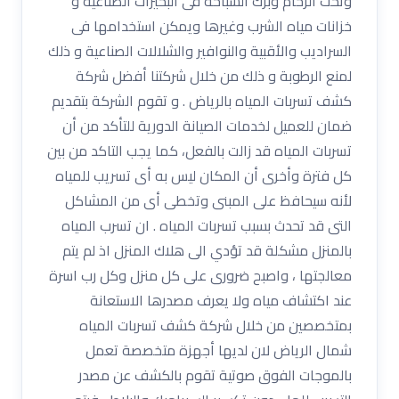
وتحت الرخام وبرك السباحة فى البحيرات الصناعية و
خزانات مياه الشرب وغيرها ويمكن استخدامها فى
السراديب والأقبية والنوافير والشلالات الصناعية و ذلك
لمنع الرطوبة و ذلك من خلال شركتنا أفضل شركة
كشف تسربات المياه بالرياض . و تقوم الشركة بتقديم
ضمان للعميل لخدمات الصيانة الدورية للتأكد من أن
تسربات المياه قد زالت بالفعل، كما يجب التاكد من بين
كل فترة وأخرى أن المكان ليس به أى تسريب للمياه
لأنه سيحافظ على المبنى وتخطى أى من المشاكل
التى قد تحدث بسبب تسربات المياه . ان تسرب المياه
بالمنزل مشكلة قد تؤدي الى هلاك المنزل اذ لم يتم
معالجتها ، واصبح ضرورى على كل منزل وكل رب اسرة
عند اكتشاف مياه ولا يعرف مصدرها الاستعانة
بمتخصصين من خلال شركة كشف تسربات المياه
شمال الرياض لان لديها أجهزة متخصصة تعمل
بالموجات الفوق صوتية تقوم بالكشف عن مصدر