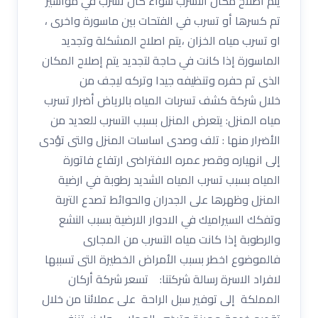
يتم اصلاح مكان التسرب سواء كان تسرب في مواسير
تم كسرها أو تسرب في الفتحات بين ماسورة واخرى ،
او تسرب مياه الخزان ،يتم اصلاح المشكلة وتجديد
الماسورة إذا كانت في حاجة لتجديد يتم إصلاح المكان
الذى تم حفره وتنظيفه جيدا وتركه ليجف من
خلال شركة كشف تسربات المياه بالرياض أضرار تسرب
مياه المنزل: يتعرض المنزل بسبب التسرب للعديد من
الأضرار منها : تلف وصدى اساسات المنزل والتى تؤدى
إلى انهياره وقصر عمره الافتراضى ارتفاع فاتورة
المياه بسبب تسرب المياه الشديد رطوبة في ارضية
المنزل وظهرها على الجدران والحوائط تصدع التربة
وتفكك السيراميك في الادوار الارضية بسبب النشع
والرطوبة إذا كانت مياه التسرب من المجارى
فالموضوع اخطر بسبب الأمراض الخطيرة التى تسببها
لافراد الاسرة رسالة شركتنا: تسعر شركة أركان
المملكة إلى توفير سبل الراحة على عملائنا من خلال