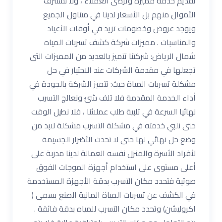
تقديم خدمة مميزة وترضى العملاء ، ولا نستنزف
الأموال منهم بل الأسعار لدينا في متناول الجميع
ويوجد عروض وخصومات تزيد في أوقات الأعياد
والمناسبات . مميزات شركة كشف تسربات المياه
شمال الرياض: شركتنا تتميز بالعديد من المميزات التى
تجعلها في مقدمة الشركات عند الاختيار في حل
مشكلة تسربات المياة حيث: تتميز الشركة بالجودة في
أداء الخدمة المقدمة فلا تلف شئ ونعالج التسرب
نهائيا السرعة في تلبية طلب عملائنا ، فلا نطيل الوقت
حتى نلبي خدمته في مشكلة التسرب مشكلة لابد من
وضع حل نهائي لها حتى لا تحدث الأضرار الجسيمة
لأفراد الأسرة والمنزل نفسه العمالة لدينا مدربة على
أعلى مستوى على استخدام أجهزة الموجات الفوق
صوتية فتحدد مكان التسرب بدقة الأجهزة المستخدمة
في الكشف عن تسربات المياة المانية الصنع يسمى (
اكروليشن) وتحدد مكان التسرب للمياه بدقة فائقة .