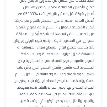
اجود خدمات نقل عفش من جدة إلى الرياض ومن
جميع الأماكن المختلفة بضمان وامان متكامل.
أفضل شركة نقل عفش بالرياض 0533334179 مع
أفضل العالة مميزات عزل الاْسطح بالفوم مع شركة
أركان المملكة للعوازل !؟ تتسم مادة الفوم بالعديد
من المميزات التي تسردها لك شركة أركان المملكة
للعوازل في السطور التالية :- يتميز فوم البولي يوريثان
بأنه مناسب لجميع انواع الاسطح سواء الخرسانية او
البلاستيكية عزل حرارى او المعدنية وغيرها. مادة
الفوم مناسبه لجميع الاسطح سواء المستوية وغير
المستوية لانه يتشكل بشكل السطح الذي يرش عليه.
يتسم الفوم بقوته وصلابته وفعاليته في العزل. يتسم
بخفة وزنه كما انه لايضر السطح او يؤثر فيه. يعتبر من
المواد المصرح بها وغير الضارة بالبيئة. يتميز بسهولة
التركيب وامكانية التحكم في سماكته. موفر للوقت
والجهد والمال حيث يمكن تركيبه في وقت قصير.