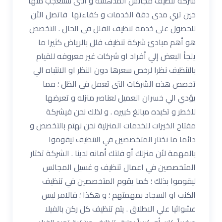
شركة تنظيف مجالس المدهشة و التى ستتعجب منها
حين تري مدى دقة الخدمات و كفاءتها فاتصل الأن
للحصول على خدمة تنظيف الفلل فى الحال . التخصص
هو أهم مبادئ شركة تنظيف فلل بالرياض كثيرا ما
يلجأ البعض إلي أفراد او شركات غير معروفه للقيام
بالتنظيف نظرا لرخص سعرها دون النظر او الانتباه الي
تخصص هذه الشركات التى تعمل في الظل ؛ مما
يؤدي الي خسران العميل لعناصر منزله و تعرضها
للخطر و تكبده مبالغ كبيره . و لذلك نحن فيشركة
مفتاح الخيرات للخدمات المنزلية نحن نهتم بالتخصص و
دائما ما نختار المتخصصين في التنظيف ليقوموا
بالمهمة لأن منزلك أو فلتك أمانه لدينا . الشركة تختار
المتخصصين في اعمال تنظيف و غسيل المجالس
ليقوموا بذلك ؛ كما يقوم المتخصصين في تنظيف
الكنب او السجاد بمهمتهم ؛ و هكذا ؛ فالامر ليس
عشوائيا علي الاطلاق . يتم تنظيف كل ركن بالفيلا