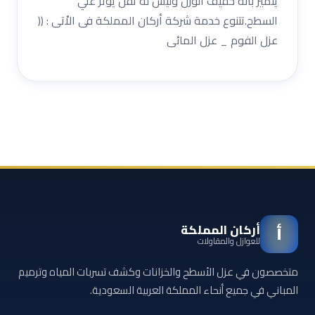
يتميز بأنه خفيف الوزن وليس له ثقل يؤثر علي
السطح.تتنوع خدمة شركة أركان المملكة فى الاْتى : ((
عزل الفوم _ عزل المائى
أركان المملكة
أ
للعوازل والمقاولات
متخصصون في عزل الأسطح والخزانات وكشف تسربات المياه وترميم
المباني في جميع أنحاء المملكة العربية السعودية.