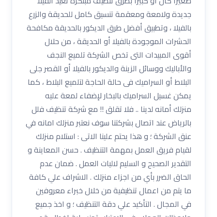
صغيراً كان أو كبيراً بطرق تنظيف مبتكرة تعيد الفيلا
جديدة ولامعة ومعقمة تنسيق كامل للحديقة والزرع
بالفيلا ، وتطبيق أفضل طرق الديكور بالحديقة مكافحة
الحشرات الموجودة بالفيلا أو الحديقة ، من حلال
أقوى المبيدات التى تخص الشركة تلميع النجف
والأباليك ووسائل الزينة والديكور بالفيلا أو القصر جلى
البلاط أو السراميك فى حالة الحاجة لتلميع البلاط ، كما
يمكن غسيل السراميك بالبخار لإضفاء لمعة عليه
منزلك أمانه لدينا .. فلا تقلق !! مع شركة تنظيف فلل
بالرياض عند اتصال بشركتنا سوف نعتبر منزلك امانه في
عنق الشركة ؛ و هذا يحتم علينا الاتى : استلام منزلك
لقيام فريق العمل بمهمة التنظيف . حسن المعاينة و
التقدير الصحيح و السليم لاليات العمل . ضمان عدم
الحاق الضرر بأي من اجزاء منزلك . الاشراف علي كافة
ما يتم من اعمال تنظيفية من خلال خبراء معروفين
في المجال . التأكيد علي دقة التنظيف ؛ و اخذ جميع