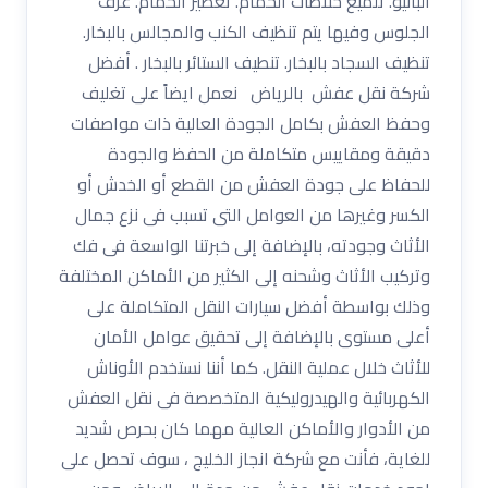
البانيو. تلميع خلاطات الحمام. تعطير الحمام. غرف
الجلوس وفيها يتم تنظيف الكنب والمجالس بالبخار.
تنظيف السجاد بالبخار. تنطيف الستائر بالبخار . أفضل
شركة نقل عفش بالرياض نعمل ايضاً على تغليف
وحفظ العفش بكامل الجودة العالية ذات مواصفات
دقيقة ومقاييس متكاملة من الحفظ والجودة
للحفاظ على جودة العفش من القطع أو الخدش أو
الكسر وغيرها من العوامل التى تسبب فى نزع جمال
الأثاث وجودته، بالإضافة إلى خبرتنا الواسعة فى فك
وتركيب الأثاث وشحنه إلى الكثير من الأماكن المختلفة
وذلك بواسطة أفضل سيارات النقل المتكاملة على
أعلى مستوى بالإضافة إلى تحقيق عوامل الأمان
للأثاث خلال عملية النقل. كما أننا نستخدم الأوناش
الكهربائية والهيدروليكية المتخصصة فى نقل العفش
من الأدوار والأماكن العالية مهما كان بحرص شديد
للغاية، فأنت مع شركة انجاز الخليج ، سوف تحصل على