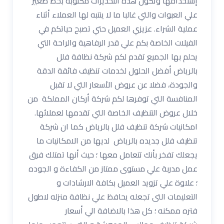
إستخدامها وتكون هذة التحذيرات مكتوبة بخط صغير
علي العبوات والتي غالبا ما لا ينتبه لها العملاء أثناء
عملية الشراء. عزيزي العميل حتي تصبح حياتكم في
الفيلات الخاصة بكم علي قدر الرفاهية والراحة التي
يحلم بها الجميع تقدم لكم شركة نظافة فلل
بالرياض أفضل الحلول لخدمات تنظيف فائقة الدقة
والجودة، فضلا عن عروض الأسعار التي لا تقبل
المنافسة التي توفرها لكم شركة أركان المملكة من
خلال عروض التنظيف الخاصة التي تقدمها لعملائها.
امكانيات شركة تنظيف فلل بالرياض كما ان شركة
تنظيف فلل جديده بالرياض لديها من الامكانيات ما
يجعلك تفخر بأنك تتعامل معها ؛ حيث أنها تمتلك فرق
عمل مدربة علي مستوى ممتاز من الكفاءة و الجوده
؛ علاوة علي تزويد العميل بكافة الارشادات و
التعليمات التى تجعله يحافظ علي نظافة منزله لاطول
فتره ممكنه ؛ كل هذا بالاضافة الي أسعار