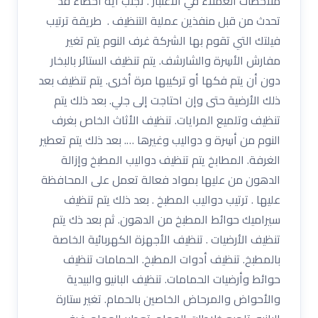
ملاحظات العملاء في الاعتبار . تجنب اية اخطاء قد
تحدث من قبل منفذين عملية التنظيف . طريقة ترتيب
فيلتك التي تقوم بها الشركة غرف النوم يتم تغير
مفارش الأسِرة والشارشف. يتم تنظيف الستائر بالبخار
دون أن يتم فكها أو تركيبها مرة أخرى. يتم تنظيف بعد
ذلك الأرضية حتى وإن احتاجت إلى جلي. بعد ذلك يتم
تنظيف وتلميع المرايات. تنظيف الأثاث الخاص بغرف
النوم من أسِرة و دواليب وغيرها …. بعد ذلك يتم تعطير
الغرفة. المطابخ يتم تنظيف دواليب المطبخ وإزالة
الدهون من عليها بمواد فعالة تعمل على المحافظة
عليها . ترتيب دواليب المطبخ . بعد ذلك يتم تنظيف
سيراميك حوائط المطبخ من الدهون. ثم بعد ذك يتم
تنظيف الأرضيات . تنظيف الأجهزة الكهربائية الخاصة
بالمطبخ. تنظيف أدوات المطبخ. الحمامات تنظيف
حوائط وأرضيات الحمامات. تنظيف البانيو والبيدية
والأحواض والمرحاض الخاصين بالحمام. تغير ستارة