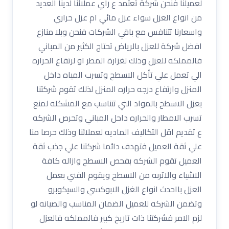
لعميلنا فنحن شركة تعتمد ع رأي عملائنا لدينا العديد
من انواع العزل سواء عزل مائي ام عزل حراري
واسعارنا تتنافس مع باقي الشركات فنحن وبلا منازع
افضل شركة للعزل بالرياض تحتاج الكثير من المباني
فالمملكه للعزل وذلك لغزارة المطر او لرتقاع الحراره
الي تعمل علي تأكل الاسطح وتسرب المياه داخل
المنزل وارتفاع درجه حراره المنزل لذلك تقوم شركتنا
بعزل الاسطح بالمواد التي تتناسب مع المشكله لمنع
تسرب الامطار والحراره داحل المباني وتحرص الشركه
ع تقديم اقل التكاليف الماديه لعملائنا وذلك حرصا منا
علي ثقة العميل فتهدف دائما شركتنا علي جذب ثقة
العميل تقوم الشركه بفحص الاسطح وازاله كافة
الاشياء والاتربه من الاسطح ويقوم الفني بعمل
العزل بااحدث انواع الغزل الابوكسي والسيكوبرو
وتضمن الشركه للعميل الضمان المناسب والصيانه لو
لزم الامر فشركتنا ذات تاريخ كبير فالمملكه فالعزل