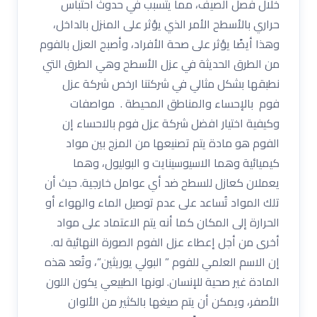
خلال فصل الصيف، مما يتسبب في حدوث احتباس
حراري بالأسطح الأمر الذي يؤثر على المنزل بالداخل،
وهذا أيضًا يؤثر على صحة الأفراد، وأصبح العزل بالفوم
من الطرق الحديثة في عزل الأسطح وهي الطرق التي
نطبقها بشكل مثالي في شركتنا ارخص شركة عزل
فوم بالإحساء والمناطق المحيطة . مواصفات
وكيفية اختيار افضل شركة عزل فوم بالاحساء إن
الفوم هو مادة يتم تصنيعها من المزج بين مواد
كيميائية وهما الاسيوسينايت و البوليول، وهما
يعملان كعازل للسطح ضد أي عوامل خارجية. حيث أن
تلك المواد تُساعد على عدم توصيل الماء والهواء أو
الحرارة إلى المكان كما أنه يتم الاعتماد على مواد
أخرى من أجل إعطاء عزل الفوم الصورة النهائية له.
إن الاسم العلمي للفوم ” البولي يوريثين”، وتُعد هذه
المادة غير صحية للإنسان. لونها الطبيعي يكون اللون
الأصفر، ويمكن أن يتم صيغها بالكثير من الألوان