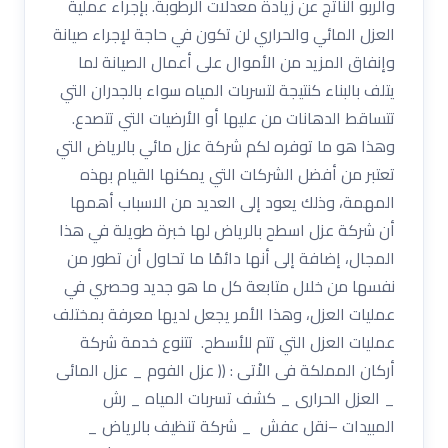
والربو الناتج عن زيادة معدلات الرطوبة. بإجراء عملية
العزل المائي والحراري لن تكون في حاجة لإجراء صيانة
وإنفاق المزيد من الأموال على أعمال الصيانة لما
يتلف بالبناء كنتيجة لتسربات المياه سواء بالجدران التي
تتساقط الدهانات من عليها أو الأرضيات التي تتصدع.
وهذا هو ما توفره لكم شركة عزل مائي بالرياض التي
تعتبر من أفضل الشركات التي يمكنها القيام بهذه
المهمة، وذلك يعود إلى العديد من الاسباب أهمها
أن شركة عزل اسطح بالرياض لها خبرة طويلة في هذا
المجال، إضافة إلى أنها دائمًا ما تحاول أن تطور من
نفسها من خلال متابعة كل ما هو جديد وحصري في
عمليات العزل، وهذا الأمر يجعل لديها معرفة بمختلف
عمليات العزل التي تتم للأسطح. تتنوع خدمة شركة
أركان المملكة فى الاْتى : (( عزل الفوم _ عزل المائى
_ العزل الحرارى _ كشف تسربات المياه _ رش
المبيدات –نقل عفش _ شركة تنظيف بالرياض _