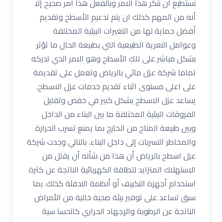
نستطيع ان ننكر هذا الامر وبالفعل هذا أمر صحيح إلا
أنه من المهم كذلك ان يتم تدعيم الأسطح وتقديم
أفضل حماية لها من التغيرات البيئية المختلفة
وعوامل التعرية الطبيعية التي بطبيعة الحال ما تؤثر
بشكل مباشر على تلك الأسطح وهو الامر الذي تدركه
تماما شركة عزل مائي بالرياض وتعمل على تقديمة
على اعلى مستوى اثناء تقديم خدمات عزل الاسطح.
يساعد عزل الاسطح بشكل كبير في خفض وتقليل
الفروقات البيئية المختلفة ما بين البناء من الداخل
وبين طبيعة المناخ من الخارج بما يمنع تسرب الحرارة
والمخاطر التسربات إلى داخل البناء. بالتالي وجدت شركة
عزل اسطح بالرياض أن هذا من شأنه أن يقلل من
الاستهلاك المتزايد للطاقة الكهربائية الناتجة عن كثرة
استخدام أجهزة التكييف أو أنظمة التدفئة كذلك. بما
سبق تساعد على توفير بيئة صحية خالية من الأمراض
الناتجة عن الرطوبة والإجهاد الحراري كالحسا سية