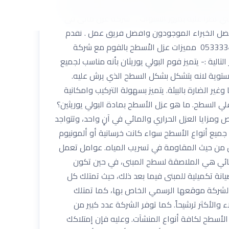
كة إيقاعها المتناغم طوال السنوات السابقة في تزويد
التي تطرأ عليه بمرور السنوات . شركة عزل مائى فى
فضل الخبراء الموجودون وافضل فريق عمل . تقدم
شركة اركان المملكة افضل العروض الخدمات . لمعلرفة المزيد من العروض والخدمات يمكنكم الاتصال بنا على الرقم . 0533334179 مميزات عزل الاْسطح بالفوم مع شركة
لية :- يتميز فوم البولي يوريثان بأنه مناسب لجميع
لمستوية لانه يتشكل بشكل السطح الذي يرش عليه.
غير الضارة بالبيئة. يتميز بسهولة التركيب وامكانية
ي السطح. ما هو عزل الأسطح بمادة البولي يوريثين؟
 ومزايا العزل الحراري والمائي في آنٍ واحد، وتتواجد
جميع أنواع الأسطح سواء كانت خرسانية أو ألمونيوم
تكامل من حيث المقاومة في تسريب المياه. عوامل تعمل
المائي هي الملاصقة لسطح المبنى، في حين تكون
يانة تكميلية للمبنى فيما بعد ذلك، حيث تمتلك كل
لشركة موقعها الرسمي الخاص بها، كما تمتلك
الأكثر ترشيحاً. كما توفر الشركة عدد كبير من
الأسطح لكافة أنواع المنشآت. وعليه فإن إمتلاكك