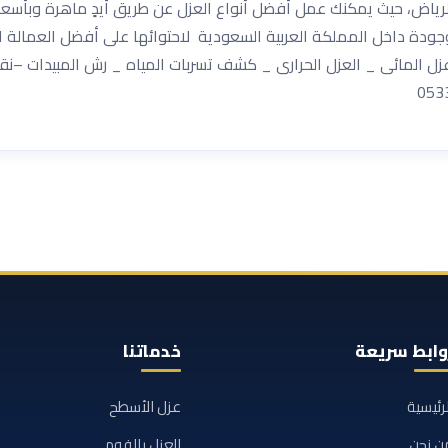
لرياض، حيث يمكنك عمل أفضل أنواع العزل عن طريق أيدٍ ماهرة وبأسعار
دة داخل المملكة العربية السعودية لاحتوائها على أفضل العمالة الم
_ عزل المائى _ العزل الحرارى _ كشف تسربات المياه _ رش المبيدات 
وابط سريعة
خدماتنا
لرئيسية
عزل الأسطح
ن نحن
العزل بالفوم