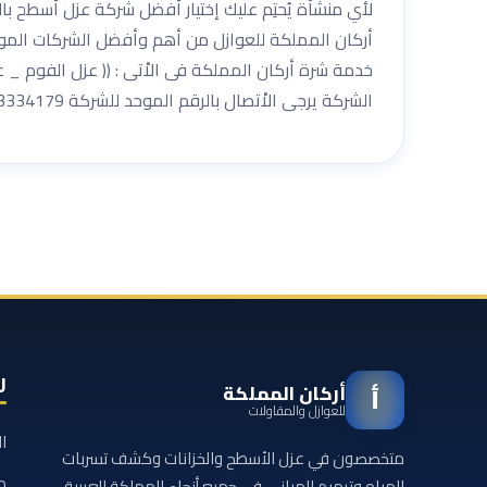
لأي منشآة يُحتِم عليك إختيار أفضل شركة عزل أسطح با
أركان المملكة للعوازل من أهم وأفضل الشركات الموجو
خدمة شرة أركان المملكة فى الاْتى : (( عزل الفوم 
الشركة يرجى الاْتصال بالرقم الموحد للشركة 0533334179
ر
أركان المملكة
أ
للعوازل والمقاولات
ا
متخصصون في عزل الأسطح والخزانات وكشف تسربات
م
المياه وترميم المباني في جميع أنحاء المملكة العربية