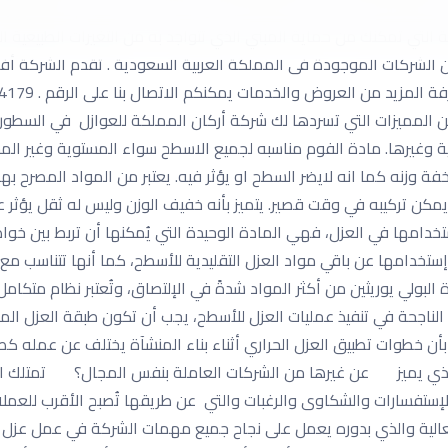
عنها تسربات المياه عادة شركة أركان المملكة . بالتالي لم تفقد الشر
ة التي تمكنك من حماية المبني الذي تتواجد به من التغيرات الطبيعية 
ن الشركات الموجودة فى المملكة العربية السعودية . تقدم الشركة أ
 المميزات التي تسردها لك شركة أركان المملكة للعوازل في السطور التا
دنية وغيرها. مادة الفوم مناسبه لجميع الاسطح سواء المستوية وغير ا
 وزنه كما انه لايضر السطح او يؤثر فيه. يعتبر من المواد المصرح بها و
كن تركيبه في وقت قصير. يتميز بأنه خفيف الوزن وليس له ثقل يؤثر عل
ستخدامها في العزل، فهي المادة الوحيدة التي يُمكنها أن تربط بين خواص
تخدامها عن باقي مواد العزل التقليدية للأسطح، كما أنها تتناسب مع 
ادة البولي يوريثين من أكثر المواد شدةً في الإلتصاق، وتُعتبر نظام م
ات الناجحة في تنفيذ عمليات العزل للأسطح، يجب أن تكون طبقة العزل 
بأن خطوات تطبيق العزل الحراري أثناء بناء المنشآة يختلف عن عمله كص
ا الذي يميز عن غيرها من الشركات العاملة بنفس المجال؟ تمتلك ا
تفسارات والشكاوى والرغبات والتي عن طريقها تُصبح الأقرب للعملاء و
العالية والذي بدوره يعمل على نجاح جميع مهمات الشركة في عمل عزل 