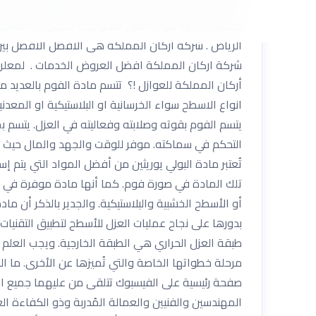
أهمية في حماية البناء بأكمله من المخاطر التي تتسبب 
عملائها بأجود مواد العزل المتواجدة بالأسواق العالمي
الرياض . شركة اركان المملكة هى الافضل الافضل بي
أركان المملكة للعوازل !؟ تتسم مادة الفوم بالعديد من
انواع الاسطح سواء الخرسانية او البلاستيكية او المع
يتسم الفوم بقوته وصلابته وفعاليته في العزل. يتسم بخفة
التحكم في سماكته. موفر للوقت والجهد والمال حيث يم
تُعتبر مادة البولي يوريثين من أفضل المواد التي يتم إ
تلك المادة في صورة فوم. كما أنها مادة موفرة في إس
أو الأسطح الخشبية والبلاستيكية. والجدير بالذكر أن م
بدورها على نجاح عمليات العزل للأسطح لتطبيق التقني
طبقة العزل الحراري هي الطبقة الخارجية. ويجب العلم 
مرحلة خطواتها الخاصة والتي تُميزها عن الأخرى. م
صفحة رئيسية على الفيسبوك تتلقى من عليهما جميع الإس
المهندسين والفنيين والعمالة المُدربة وذو الكفاءة 