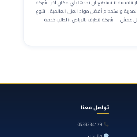
 تنافسية لا تستطيع أن تجدها بأي مكانٍ أخر. شركة
دربة واستخدام أفضل مواد العزل العالمية . تتنوع
–نقل عفش _ شركة تنظيف بالرياض )) لطلب خدمة
تواصل معنا
0533334179
واتساب