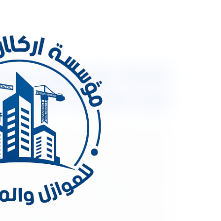
مع خصم 30% مع ضمان شامل
يستخدم في حماية المبنى من الكثير من الأضرار حيث يم
العديد من المشاكل التي تهدد كافة المباني السكنية حي
عقباها، ومن هذا المنطلق وبناءاً على العديد من الشك
هناك شركة تقوم بتقديم خدمات العزل المائي على مست
الخدمي من جانبها لكافة الأسر في داخل مدينة الرياض
أفضل الشركات الرائدة بالمجال على مستوى المملكة ال