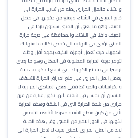
المكان بحيث يحتفظ المبنى بدرجة حرارته فى الصيف
والشتاء فالعزل الحراري يمنع من تسرب الحرارة الى
خارج المبنى في الشتاء، ويمنع من دخولها فى فصل
الصيف وهو ما يعنى أن المبنى سيكون باردا في
الصيف دافئا في الشتاء. والمحافظة على درجة حرارة
المبنى تؤدى فى النهاية الى خفض تكاليف استهلاك
الكهرباء حيث تعمل أجهزة التكيف بجهد أقل وذلك
لتوفر درجة الحرارة المطلوبة فى المكان وهو ما يعنى
توفيرا فى فواتير الكهرباء التى تدفع للحكومة ، حيث
يعمل العزل الحرارى على منع اختراق الحرارة للأسقف
والخراسانات والحوائط ففى بعض المناطق الحرارية لا
الانسان أن يجلس فى شقته لأنها تكون عبارة عن فرن
حرارى من شدة الحرارة التى فى الشقة وهذه الحرارة
تأتى من كون سطح الشقة معرضا لأشعة الشمس
لكونها فى الدور الاخير من المبنى وفى هذه الحالة
لابد من العزل الحرارى للمبنى بحيث لا تدخل الحرارة الى