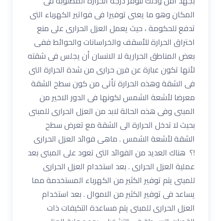
بجهد أقل وذلك لتوفر درجة الحرارة المطلوبة فى
المكان وهو ما يعنى توفيرا فى فواتير الكهرباء التى
تدفع للحكومة ، حيث يعمل العزل الحرارى على منع
اختراق الحرارة للأسقف والخراسانات والحوائط ففى
بعض المناطق الحرارية لا الانسان أن يجلس فى شقته
لأنها تكون عبارة عن فرن حرارى من شدة الحرارة التى
فى الشقة وهذه الحرارة تأتى من كون سطح الشقة
معرضا لأشعة الشمس لكونها فى الدور الاخير من
المبنى وفى هذه الحالة لابد من العزل الحرارى للمبنى
بحيث لا تدخل الحرارة الى الشقة مع تعرض سطح
الشقة لأشعة الشمس . ماهى فوائد العزل الحرارى
!؟ هناك العديد من الفوائد التى تعود على المبنى بعد
عملية العزل الحرارى . بعد استخدام العزل الحرارى
للمبنى يتم توفير الكثير من الكهرباء المستخدمة مما
يساعد فى توفير الكثير من الاموال . بعد استخدام
العزل الحرارى للمبنى يتم مساعدة التكيفات ذات