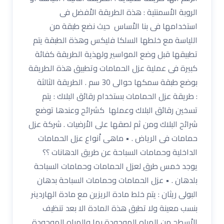
الروبة الاْسمنتية : هذة الطريقة الاْفضل فى
استخدامها فى بنا الاْساس حيث نضع طبقة من
اللياسة مع خلطها السلكا فليكس وهذة الطبقة يتم
تطبيقها قبل وضع المواسير ولهذية الطريقة كفائة
كبيرة فى عملية عزل الحمامات وتطبيق هذة الطريقة
بوضع طبقة سمكها حوالى 30 سم . الطريقة الثالثة
: طريقة عزل الحمامات بستخدام رقائق البلاك : يتم
تسخين رقائق البلاك وعملها كشرائح وعندها توضع
شرائح البلاك ومن ثم لصقها على الاْرضيات . شركة عزل
حمامات فى الرياض . • ماهى اْنواع عزل الحمامات
الداخلية وحمامات السباحة عن طريق الدهانات ؟؟
يوجد خمس طرق لعزل الحمامات وحمامات السباحة
بلدهان . • عزل الحمامات وحمامات السباحة بدهان
البولى ريثان : يتم خلط مادة الريزين مع مادة الهاردينر
بنسب معينة ولا تطبق هذة المادة الا بعد تنظيف
الاْسطح من المياه الموجودة بها والمياه الموجودة