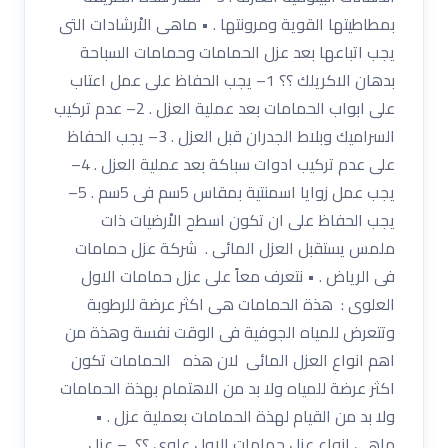
بمطاطيتها القوية ومرونتها . • ماهى الاْرشادات التى
يجب اتباعها بعد عزل الحمامات وحمامات السباحة
بدهان الاكريلك ؟؟ 1– يجب الحفاظ على عمل اعتاب
على ابواب الحمامات بعد عملية العزل . 2– عدم تركيب
السراميك وبلاط الجدران قبل العزل . 3– يجب الحفاظ
على عدم تركيب ادوات سباكة بعد عملية العزل . 4–
يجب عمل زوايا اسمنتية بمقاس 5سم فى 5سم . 5–
يجب الحفاظ على ان تكون اسطح الاْرضيات ذات
ملمس يستقبل العزل المائى . شركة عزل حمامات
فى الرياض . • نتعرف معاً على عزل حمامات الاول
العلوى : هذة الحمامات هى اكثر عرضة للرطوبة
وتتعرض للمياه الجوفية فى الوقت نفسة وهذة من
اهم انواع العزل المائى لان هذه الحمامات تكون
اكثر عرضة للمياه ولا بد من الاهتمام بهذة الحمامات
ولا بد من القيام لهذة الحمامات بعملية عزل . •
ماهى انواع عزل حمامات الاول علوى ؟؟ – عزل