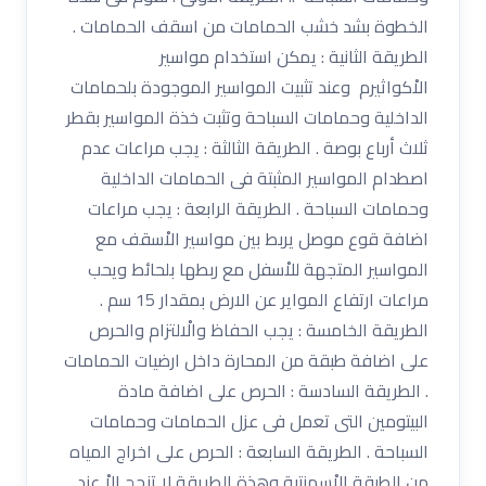
الخطوة بشد خشب الحمامات من اسقف الحمامات .
الطريقة الثانية : يمكن استخدام مواسير
الاْكواثيرم وعند تثبيت المواسير الموجودة بلحمامات
الداخلية وحمامات السباحة وتثبت خذة المواسير بقطر
ثلاث أرباع بوصة . الطريقة الثالثة : يجب مراعات عدم
اصطدام المواسير المثبتة فى الحمامات الداخلية
وحمامات السباحة . الطريقة الرابعة : يجب مراعات
اضافة قوع موصل يربط بين مواسير الاْسقف مع
المواسير المتجهة للاْسفل مع ربطها بلحائط ويحب
مراعات ارتفاع المواير عن الارض بمقدار 15 سم .
الطريقة الخامسة : يجب الحفاظ والْالتزام والحرص
على اضافة طبقة من المحارة داخل ارضيات الحمامات
. الطريقة السادسة : الحرص على اضافة مادة
البيتومين التى تعمل فى عزل الحمامات وحمامات
السباحة . الطريقة السابعة : الحرص على اخراج المياه
من الطبقة الاْسمنتية وهذة الطريقة لا تنجح الاْ عند