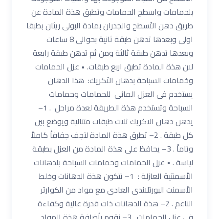
بلحمامات واسطح الحمامات وتطبق هذة المادة عن
طريق دهن الاْسطح والجدران بمادة البولى ريثان بطبقا
اولى وبعدها تدهن طبقة ثانية بحوالى 8 ساعات
وبعدها تدهن طبقة ثالثة ومن ثم تدهن طبقة رابعة
لان هذة المادة تطبق اربع طبقات. • عزل الحمامات
وخمامات السباحة بدهان الاْكريك: هذا الدهان
يستخدم فى العزل المائى للحمامات وحمامات
السباحة وتستخدم هذة الطريقة لعدة مراحل . 1–
يدهن دهان الاكريك ثلاث طبقات متتالية ويوضع بين
كل طبقة . 2– تطرق هذة المادة لتجف جفافاْ كاملاْ
وتاماْ . 3– يحافظ على هذة المادة من العزل بطبقة
لياسة . • عزل الحمامات وحمامات السباحة بلدهانات
الاْسمنتية العازلة : 1– تتكون هذة الدهانات وخلط
الاْسمنت البورتلاندى العادى مع مواد من الكوارتر
الناعم . 2– هذة الدهانات ذات قدرة عالية وكفاءة
فى عزل الحمامات . 3– نقوم باْضافة هذة المواد