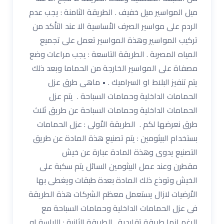
ميل المواسير ميل خفيف . الطريقة الثامنة : يجب عدم
الردم على مواسير الصرف الاْساسية الا عند التاْكد من
تركيب المواسير وهذة المواسير تعمل على تجميع
المياه المصربة . الطريقة التاسعة : يجب مراعات وضع
مصفاة على المواسير الخارجة من الحماما وبعد ذلك
يتم تنفيز البلاط او السراميك . • ماهى طرق عزل
الحمامات الداخلية وحمامات السباحة . يتم عزل
الحمامات الداخلية وحمامات السباحة عن طريق ثلاث
طرق نعرضها لكم . الطريقة الاْولى : عزل الحمامات
بستخدام البيثومين : يتم تصنيع هذة المادة عن طريق
التصنيع يدوى وهذة المادة عبارة عن خيش
مقطرن وعند عمل البيثومين السائل يتم سكبة على
الخيش وتوذع ذلك المادة بعدة طبقات ويغطى بها
الاْرضيات لازال يستعمل معظم الشركات هذة الطريقة
فى عزل الحمامات الداخلية وحمامات السباحة مع
الرغم انها طريقة تقليدية . الطريقة الثانية : اللياسة او