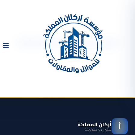
شركة عزل حرارى 0533334179
أركان المملكة
أ
للعوازل والمقاولات